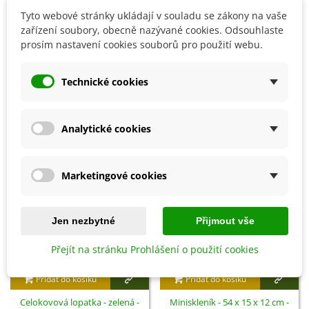
Tyto webové stránky ukládají v souladu se zákony na vaše
zařízení soubory, obecně nazývané cookies. Odsouhlaste
prosím nastavení cookies souborů pro použití webu.
Detaily produktu
Technické cookies
SOUVISEJÍCÍ PRODUKTY
Analytické cookies
Marketingové cookies
Jen nezbytné
Přijmout vše
Přejít na stránku Prohlášení o použití cookies
Přidat do košíku
Přidat do košíku
Celokovová lopatka - zelená -
Miniskleník - 54 x 15 x 12 cm -