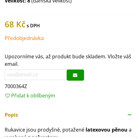
Velikost: 8
(dámská velikost)
68 Kč
Předobjednávka
Upozorníme vás, až produkt bude skladem. Vložte váš
email.
7000364Z
Přidat k oblíbeným
Popis
Rukavice jsou prodyšné, potažené
latexovou pěnou
a
vyrobené z
polyesteru
.