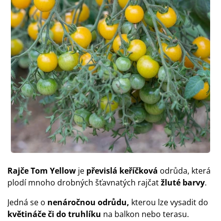
Rajče Tom Yellow
je
převislá keříčková
odrůda, která
plodí mnoho drobných šťavnatých rajčat
žluté
barvy
.
Jedná se o
nenáročnou odrůdu,
kterou lze vysadit do
květináče či do truhlíku
na balkon nebo terasu.