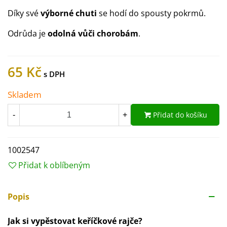
Díky své
výborné chuti
se hodí do spousty pokrmů.
Odrůda je
odolná vůči chorobám
.
65 Kč
Skladem
Přidat do košíku
-
+
1002547
Přidat k oblíbeným
Popis
Jak si vypěstovat keříčkové rajče?