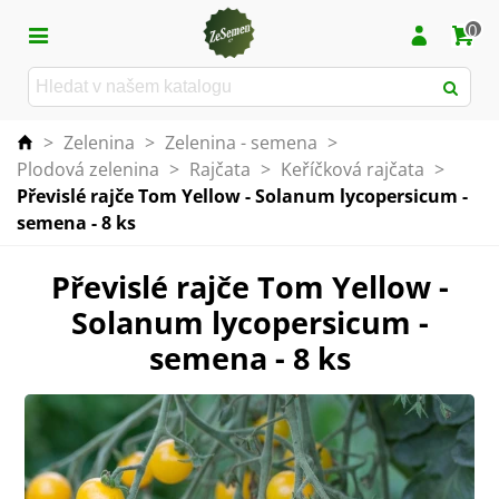
0
>
Zelenina
>
Zelenina - semena
>
Plodová zelenina
>
Rajčata
>
Keříčková rajčata
>
Převislé rajče Tom Yellow - Solanum lycopersicum -
semena - 8 ks
Převislé rajče Tom Yellow -
Solanum lycopersicum -
semena - 8 ks