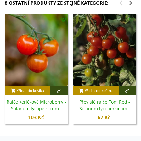
8 OSTATNÍ PRODUKTY ZE STEJNÉ KATEGORIE:
Přidat do košíku
Přidat do košíku
Rajče keříčkové Microberry -
Převislé rajče Tom Red -
Solanum lycopersicum -
Solanum lycopersicum -
semena - 6 ks
semena - 8 ks
103 Kč
67 Kč