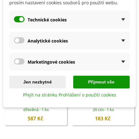
prosím nastavení cookies souborů pro použití webu.
SOUVISEJÍCÍ PRODUKTY
Technické cookies
Analytické cookies
Marketingové cookies
Jen nezbytné
Přijmout vše
Přidat do košíku
Přidat do košíku
Přejít na stránku Prohlášení o použití cookies
Ptačí budka pro brhlíka Bajin -
Miniskleník s ventilací - 47 x 20 x
dřevěná - 1 ks
20 cm - 1 ks
587 Kč
183 Kč