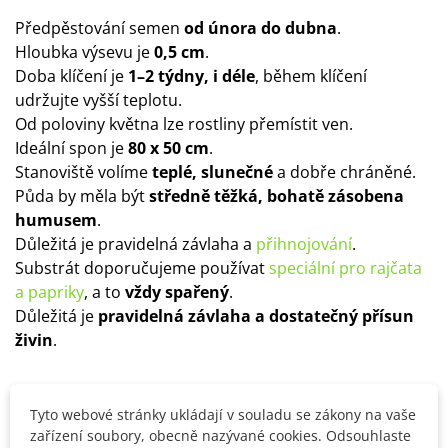
Předpěstování semen
od února do dubna
.
Hloubka výsevu je
0,5 cm
.
Doba klíčení je
1–2 týdny, i déle
, během klíčení
udržujte vyšší teplotu.
Od poloviny května lze rostliny přemístit ven.
Ideální spon je
80 x 50 cm
.
Stanoviště volíme
teplé, slunečné
a dobře chráněné.
Půda by měla být
středně těžká, bohatě zásobena
humusem
.
Důležitá je pravidelná závlaha a
přihnojování
.
Substrát doporučujeme používat
speciální pro rajčata
a papriky
, a to
vždy spařený
.
Důležitá je
pravidelná závlaha a dostatečný přísun
živin
.
Detaily produktu
Tyto webové stránky ukládají v souladu se zákony na vaše
zařízení soubory, obecně nazývané cookies. Odsouhlaste