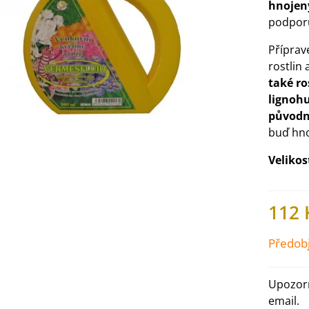
hnojený
podpor
Příprav
rostlin
také ro
lignoh
původn
buď hno
Velikos
112 
IO Ředkev bílá Laurin -
aphanus sativus - bio...
Předob
4 Kč
Upozorn
IO Mangold duhový - Beta
email.
ulgaris - bio semena...