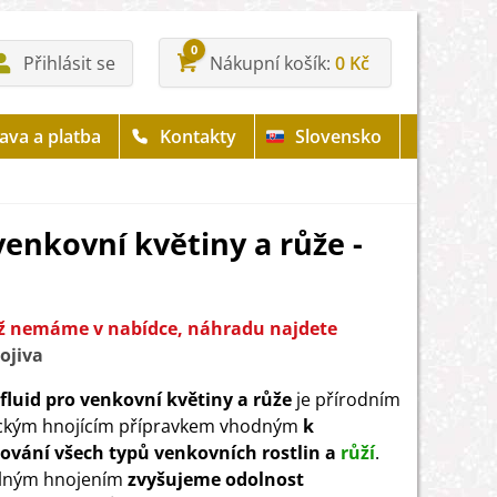
0
Přihlásit se
Nákupní košík
0 Kč
ava a platba
Kontakty
Slovensko
venkovní květiny a růže -
již nemáme v nabídce, náhradu najdete
ojiva
luid pro venkovní květiny a růže
je přírodním
ckým hnojícím přípravkem vhodným
k
ování všech typů venkovních rostlin a
růží
.
elným hnojením
zvyšujeme odolnost