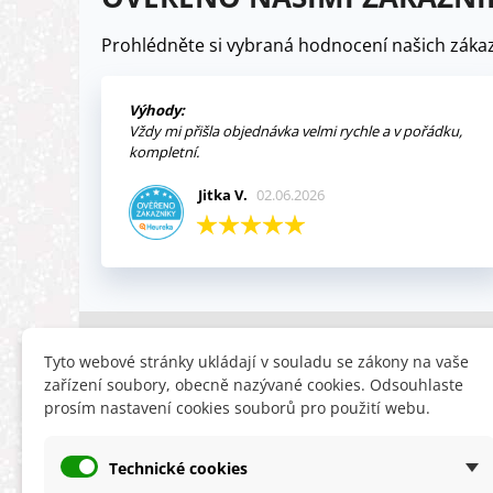
Prohlédněte si vybraná hodnocení našich zákaz
Výhody:
Vždy mi přišla objednávka velmi rychle a v pořádku,
kompletní.
Jitka V.
02.06.2026
INFORMACE
HLEDÁTE
Tyto webové stránky ukládají v souladu se zákony na vaše
zařízení soubory, obecně nazývané cookies. Odsouhlaste
Obchodní podmínky
Slevy
prosím nastavení cookies souborů pro použití webu.
Reklamační řád
Novinky
Ochrana osobních údajů
Nyní doporuču
Technické cookies
Cookies
Mapa stránek