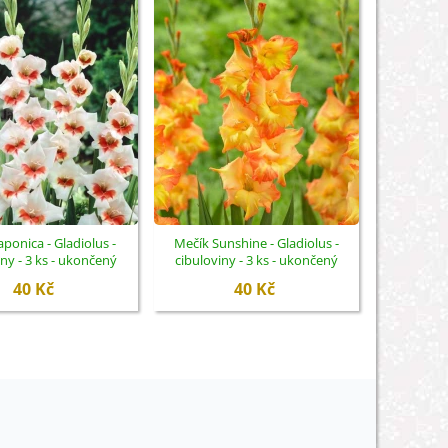
aponica - Gladiolus -
Mečík Sunshine - Gladiolus -
Mečík Al
iny - 3 ks - ukončený
cibuloviny - 3 ks - ukončený
cibulovi
40 Kč
40 Kč