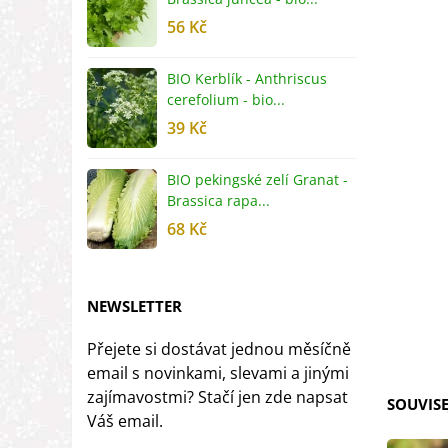
56 Kč
5
BIO Kerblík - Anthriscus
B
cerefolium - bio...
O
39 Kč
5
BIO pekingské zelí Granat -
B
Brassica rapa...
r
68 Kč
8
NEWSLETTER
Přejete si dostávat jednou měsíčně
email s novinkami, slevami a jinými
zajímavostmi? Stačí jen zde napsat
SOUVISE
Váš email.