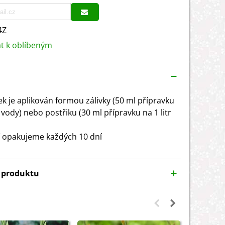
4Z
at k oblíbeným
ek je aplikován formou zálivky (50 ml přípravku
r vody) nebo postřiku (30 ml přípravku na 1 litr
 opakujeme každých 10 dní
y produktu