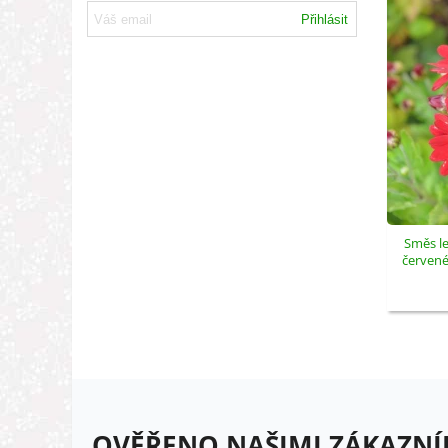
Přihlásit
Směs le
červeném
OVĚŘENO NAŠIMI ZÁKAZNÍ