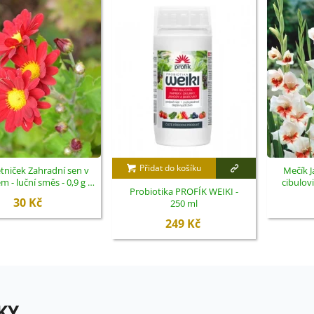
Přidat do košíku
tniček Zahradní sen v
Mečík J
 - luční směs - 0,9 g -
cibulov
Probiotika PROFÍK WEIKI -
ukončený
30 Kč
250 ml
249 Kč
KY