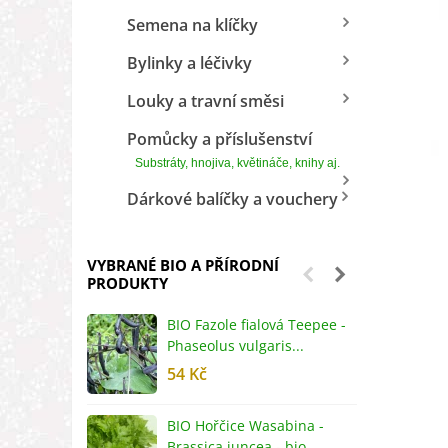
Semena na klíčky
Bylinky a léčivky
Louky a travní směsi
Pomůcky a příslušenství
Substráty, hnojiva, květináče, knihy aj.
Dárkové balíčky a vouchery
VYBRANÉ BIO A PŘÍRODNÍ
PRODUKTY
BIO Fazole fialová Teepee -
B
Phaseolus vulgaris...
R
54 Kč
5
BIO Hořčice Wasabina -
B
Brassica juncea - bio...
v