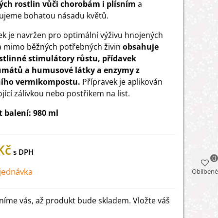
ch rostlin vůči chorobám i plísním
a
ujeme bohatou násadu květů.
ek je navržen pro optimální výživu hnojených
 a mimo běžných potřebných živin
obsahuje
stlinné stimulátory růstu, přídavek
umátů a humusové látky a enzymy z
ího vermikompostu.
Přípravek je aplikován
jící zálivkou nebo postřikem na list.
t balení: 980 ml
Kč
0
jednávka
Oblíbené
íme vás, až produkt bude skladem. Vložte váš