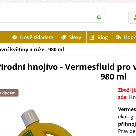
Nově skladem
Slevy
Blog
Dopr
vní květiny a růže - 980 ml
řírodní hnojivo - Vermesfluid pro 
980 ml
Zboží 
 skladem
zde:
Hn
Vermesf
ekologi
přihnoj
Pravid