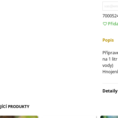
3 Kč
700052
IO Bazalka pravá červená -
Přid
cimum basilicum -...
6 Kč
Popis
IO Stévie sladká - Stevia
Příprav
ebaudiana - bio...
na 1 lit
4 Kč
vody)
Hnojení
Detail
JÍCÍ PRODUKTY