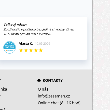
Celkový názor:
Zboží došlo v pořádku bez jediné chybičky. Dnes,
10.5. už mi tymián raší z květníku.
Vlasta K.
10.05.2026
T
KONTAKTY
ánka
O nás
y
info@zesemen.cz
Online chat (8 - 16 hod)
boží