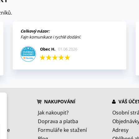
níků.
Celkový názor:
Fajn komunikace i rychlé dodání.
Obec H.
01.06.2026
NAKUPOVÁNÍ
VÁŠ ÚČE
Jak nakoupit?
Osobní str
Doprava a platba
Objednávk
jeme
Formuláře ke stažení
Adresy
Blog
Oblíbené z