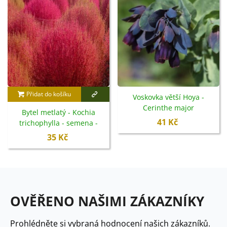
Přidat do košíku
Voskovka větší Hoya -
Cerinthe major
Bytel metlatý - Kochia
purpurescens - semena -
41 Kč
trichophylla - semena -
5 ks
100 ks
35 Kč
OVĚŘENO NAŠIMI ZÁKAZNÍKY
Prohlédněte si vybraná hodnocení našich zákazníků.