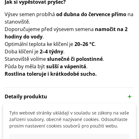
Jak si vypěstovat pryšec?
Výsev semen probíhá
od dubna do července přímo
na
stanoviště.
Doporučujeme před výsevem semena
namočit na 2
hodiny do vody
.
Optimální teplota ke klíčení je
20–26 °C
.
Doba klíčení je
2–4 týdny
.
Stanoviště volíme
slunečné či polostinné
.
Půda by měla být
sušší a vápenitá
.
Rostlina toleruje i krátkodobé sucho.
Detaily produktu
Tyto webové stránky ukládají v souladu se zákony na vaše
SOUVISEJÍCÍ PRODUKTY
zařízení soubory, obecně nazývané cookies. Odsouhlaste
prosím nastavení cookies souborů pro použití webu.