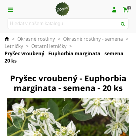
0
>
Okrasné rostliny
>
Okrasné rostliny - semena
>
Letničky
>
Ostatní letničky
>
Pryšec vroubený - Euphorbia marginata - semena -
20 ks
Pryšec vroubený - Euphorbia
marginata - semena - 20 ks