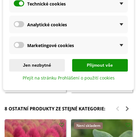
Technické cookies
Analytické cookies
Marketingové cookies
Přidat do košíku
Přidat do košíku
Jen nezbytné
Přijmout vše
Biochar Mini start - aktivní uhlí
Hoštické slepičince -
k rostlinám - Devrakon - 300 ml
granulované - 2,5 kg
Přejít na stránku Prohlášení o použití cookies
105 Kč
178 Kč
8 OSTATNÍ PRODUKTY ZE STEJNÉ KATEGORIE:
Není skladem