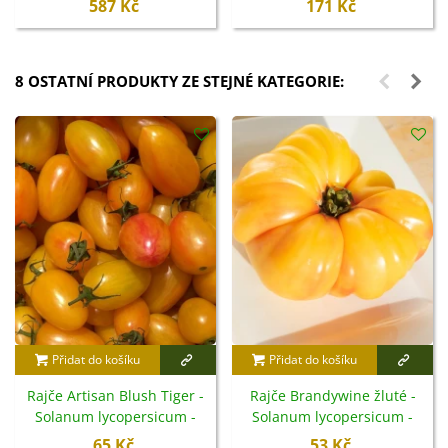
587 Kč
171 Kč
8 OSTATNÍ PRODUKTY ZE STEJNÉ KATEGORIE:
Přidat do košíku
Přidat do košíku
Rajče Artisan Blush Tiger -
Rajče Brandywine žluté -
Solanum lycopersicum -
Solanum lycopersicum -
semena - 6 ks
semena - 7 ks
65 Kč
53 Kč