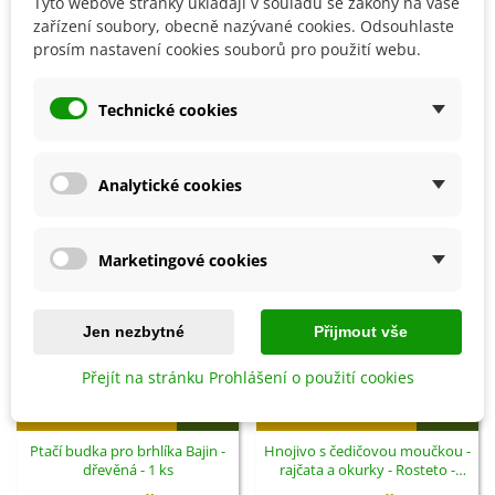
Tyto webové stránky ukládají v souladu se zákony na vaše
zařízení soubory, obecně nazývané cookies. Odsouhlaste
Detaily produktu
prosím nastavení cookies souborů pro použití webu.
SOUVISEJÍCÍ PRODUKTY
Technické cookies
Analytické cookies
Marketingové cookies
Jen nezbytné
Přijmout vše
Přejít na stránku Prohlášení o použití cookies
Přidat do košíku
Přidat do košíku
Ptačí budka pro brhlíka Bajin -
Hnojivo s čedičovou moučkou -
dřevěná - 1 ks
rajčata a okurky - Rosteto -
hnojivo - 1 kg