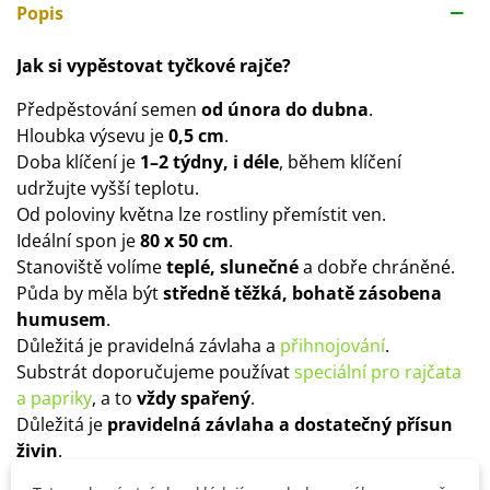
Popis
Jak si vypěstovat tyčkové rajče?
Předpěstování semen
od února do dubna
.
Hloubka výsevu je
0,5 cm
.
Doba klíčení je
1–2 týdny, i déle
, během klíčení
udržujte vyšší teplotu.
Od poloviny května lze rostliny přemístit ven.
Ideální spon je
80 x 50 cm
.
Stanoviště volíme
teplé, slunečné
a dobře chráněné.
Půda by měla být
středně těžká, bohatě zásobena
humusem
.
Důležitá je pravidelná závlaha a
přihnojování
.
Substrát doporučujeme používat
speciální pro rajčata
a papriky
, a to
vždy spařený
.
Důležitá je
pravidelná závlaha a dostatečný přísun
živin
.