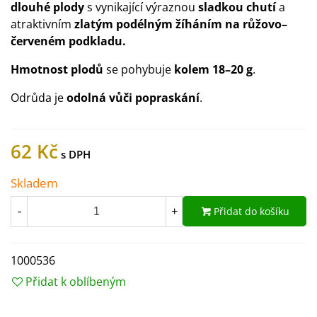
dlouhé plody
s vynikající výraznou
sladkou chutí
a
atraktivním
zlatým podélným žíháním na růžovo–
červeném podkladu.
Hmotnost plodů
se pohybuje
kolem 18–20 g
.
Odrůda je
odolná vůči popraskání
.
62 Kč
Skladem
Přidat do košíku
-
+
1000536
Přidat k oblíbeným