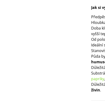
IO Mangold duhový - Beta
ulgaris - bio semena...
Jak si 
3 Kč
Předpě
Hloubka
IO Bazalka pravá červená -
Doba kl
cimum basilicum -...
vyšší te
6 Kč
Od polov
Ideální
IO Stévie sladká - Stevia
Stanovi
ebaudiana - bio...
Půda by
4 Kč
humus
Důležit
Substr
papriky
Důležit
živin
.