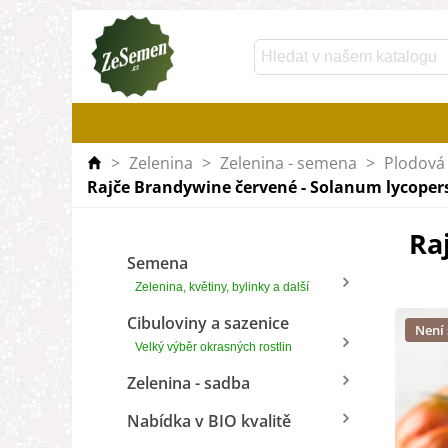
>
Zelenina
>
Zelenina - semena
>
Plodová 
Rajče Brandywine červené - Solanum lycopers
Ra
Semena
Zelenina, květiny, bylinky a další
Cibuloviny a sazenice
Není
Velký výběr okrasných rostlin
Zelenina - sadba
Nabídka v BIO kvalitě