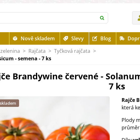
Nově skladem
Slevy
Blog
Dopr
zelenina
>
Rajčata
>
Tyčková rajčata
>
icum - semena - 7 ks
jče Brandywine červené - Solanum
7 ks
Rajče 
 skladem
která k
Plody m
průměru)