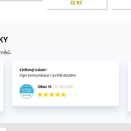
30 ks
s
32 Kč
KY
níků.
Celkový názor:
Fajn komunikace i rychlé dodání.
Obec H.
01.06.2026