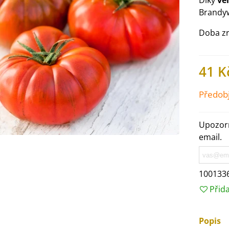
Díky
ve
Brandy
Doba zr
41 K
Předob
Upozorn
email.
100133
IO Ředkev bílá Laurin -
Přid
aphanus sativus - bio...
4 Kč
Popis