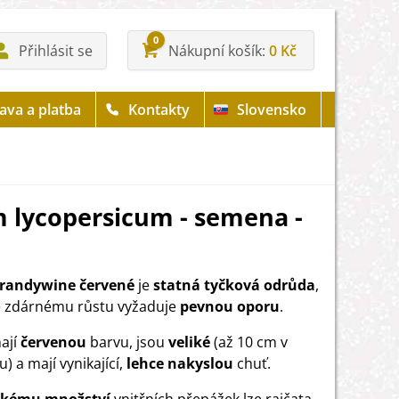
0
Přihlásit se
Nákupní košík
0 Kč
ava a platba
Kontakty
Slovensko
 lycopersicum - semena -
Brandywine červené
je
statná tyčková odrůda
,
e zdárnému růstu vyžaduje
pevnou oporu
.
ají
červenou
barvu, jsou
veliké
(až 10 cm v
 a mají vynikající,
lehce nakyslou
chuť.