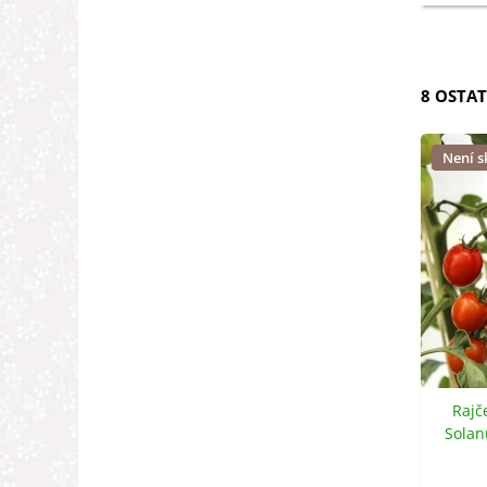
8 OSTAT
Není 
Rajč
Solan