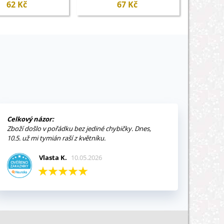
emena - 6 ks
lycopersicum - semena -
se
62 Kč
67 Kč
10 ks
Celkový názor:
Zboží došlo v pořádku bez jediné chybičky. Dnes,
10.5. už mi tymián raší z květníku.
Vlasta K.
10.05.2026