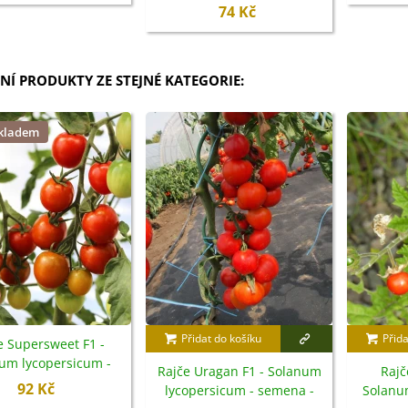
74 Kč
NÍ PRODUKTY ZE STEJNÉ KATEGORIE:
skladem
Přidat do košíku
Přida
e Supersweet F1 -
um lycopersicum -
Rajče Uragan F1 - Solanum
Rajč
semena - 6 ks
92 Kč
lycopersicum - semena -
Solanum