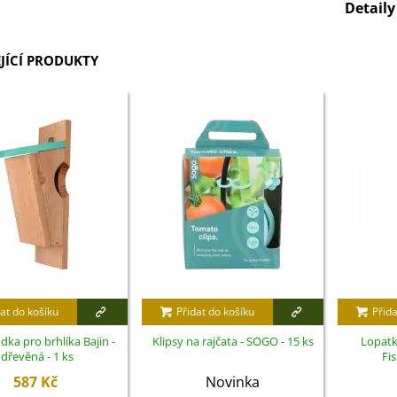
Detail
JÍCÍ PRODUKTY
at do košíku
Přidat do košíku
Přida
dka pro brhlíka Bajin -
Klipsy na rajčata - SOGO - 15 ks
Lopatk
dřevěná - 1 ks
Fis
587 Kč
Novinka