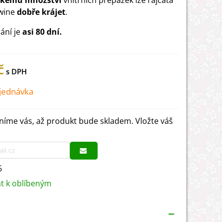
lkému množství
vnitřních přepážek lze rajčata
wine
dobře krájet
.
ání je
asi 80 dní.
č
jednávka
íme vás, až produkt bude skladem. Vložte váš
6
at k oblíbeným