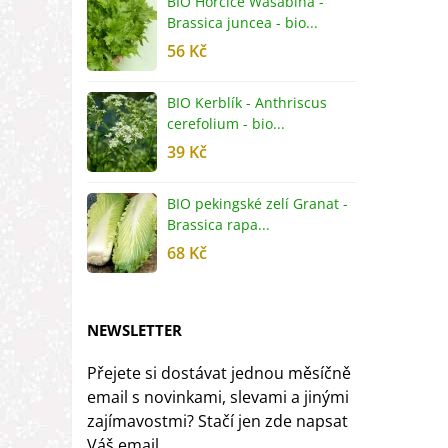
BIO Hořčice Wasabina -
B
Brassica juncea - bio...
v
56 Kč
5
BIO Kerblík - Anthriscus
B
cerefolium - bio...
O
39 Kč
5
BIO pekingské zelí Granat -
B
Brassica rapa...
r
68 Kč
8
NEWSLETTER
Přejete si dostávat jednou měsíčně
email s novinkami, slevami a jinými
zajímavostmi? Stačí jen zde napsat
Váš email.