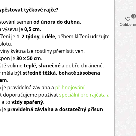
vypěstovat tyčkové rajče?
0
stování semen
od února do dubna
.
Oblíbené
 výsevu je
0,5 cm
.
íčení je
1–2 týdny, i déle
, během klíčení udržujte
plotu.
iny května lze rostliny přemístit ven.
 spon je
80 x 50 cm
.
ště volíme
teplé, slunečné
a dobře chráněné.
 měla být
středně těžká, bohatě zásobena
em
.
á je pravidelná závlaha a
přihnojování
.
át doporučujeme používat
speciální pro rajčata a
, a to
vždy spařený
.
á je
pravidelná závlaha a dostatečný přísun