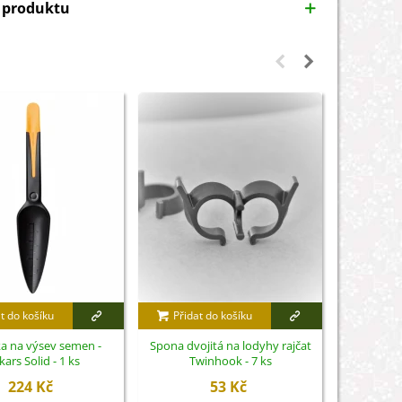
y produktu
t do košíku
Přidat do košíku
Přidat
a na výsev semen -
Spona dvojitá na lodyhy rajčat
Rajčata - 
kars Solid - 1 ks
Twinhook - 7 ks
224 Kč
53 Kč