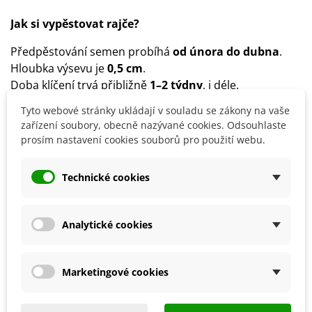
Jak si vypěstovat rajče?
Předpěstování semen probíhá
od února do dubna
.
Hloubka výsevu je
0,5 cm
.
Doba klíčení trvá přibližně
1–2 týdny
, i déle.
Během klíčení udržujte vyšší teplotu.
Tyto webové stránky ukládají v souladu se zákony na vaše
Od poloviny května lze rostliny přemístit ven do
zařízení soubory, obecně nazývané cookies. Odsouhlaste
sponu
80 x 50 cm
.
prosím nastavení cookies souborů pro použití webu.
Stanoviště volíme
teplé, slunečné
, dobře chráněné.
Vhodná půda je
středně těžká, výživná
.
Technické cookies
Důležitá je pravidelná závlaha a přihnojování.
Analytické cookies
Detaily produktu
Marketingové cookies
SOUVISEJÍCÍ PRODUKTY