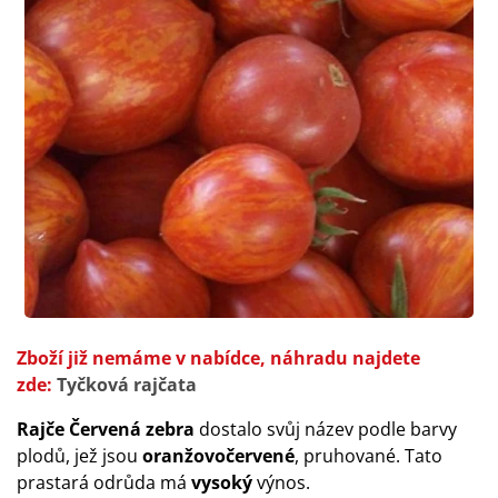
Zboží již nemáme v nabídce, náhradu najdete
zde:
Tyčková rajčata
Rajče Červená zebra
dostalo svůj název podle barvy
plodů, jež jsou
oranžovočervené
, pruhované. Tato
prastará odrůda má
vysoký
výnos.