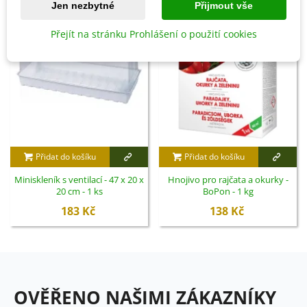
Jen nezbytné
Přijmout vše
Přejít na stránku Prohlášení o použití cookies
Přidat do košíku
Přidat do košíku
Miniskleník s ventilací - 47 x 20 x
Hnojivo pro rajčata a okurky -
20 cm - 1 ks
BoPon - 1 kg
183 Kč
138 Kč
OVĚŘENO NAŠIMI ZÁKAZNÍKY