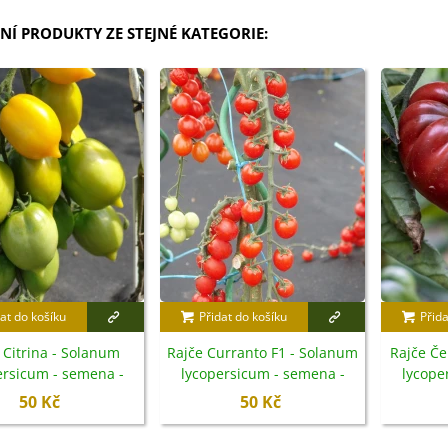
NÍ PRODUKTY ZE STEJNÉ KATEGORIE:
at do košíku
Přidat do košíku
Přida
 Citrina - Solanum
Rajče Curranto F1 - Solanum
Rajče Če
ersicum - semena -
lycopersicum - semena -
lycope
10 ks
10 ks
50 Kč
50 Kč