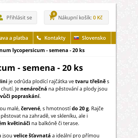
0
Přihlásit se
Nákupní košík
0 Kč
ava a platba
Kontakty
Slovensko
anum lycopersicum - semena - 20 ks
cum - semena - 20 ks
ini
je odrůda plodící rajčátka ve
tvaru třešně
s
chutí. Je
nenáročná
na pěstování a plody jsou
 vůči popraskání
.
sou malé,
červené
, s hmotností
do 20 g
. Rajče
 pěstovat na zahradě, ve skleníku, ale i
ém květináči
na balkóně či terase.
a jsou
velice šťavnatá
a ideální pro přímou