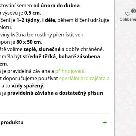
stování semen
od února do dubna
.
0
 výsevu je
0,5 cm
.
Oblíbené
íčení je
1–2 týdny, i déle
, během klíčení udržujte
plotu.
iny května lze rostliny přemístit ven.
 spon je
80 x 50 cm
.
ště volíme
teplé, slunečné
a dobře chráněné.
 měla být
středně těžká, bohatě zásobena
em
.
á je pravidelná závlaha a
přihnojování
.
át doporučujeme používat
speciální pro rajčata a
, a to
vždy spařený
.
á je
pravidelná závlaha a dostatečný přísun
y produktu