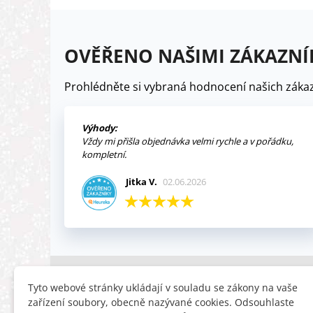
OVĚŘENO NAŠIMI ZÁKAZNÍ
Prohlédněte si vybraná hodnocení našich zákaz
Výhody:
Vždy mi přišla objednávka velmi rychle a v pořádku,
kompletní.
Jitka V.
02.06.2026
INFORMACE
HLEDÁTE
Tyto webové stránky ukládají v souladu se zákony na vaše
zařízení soubory, obecně nazývané cookies. Odsouhlaste
Obchodní podmínky
Slevy