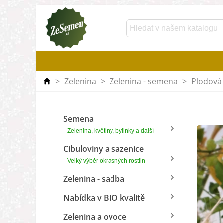
>
Zelenina
>
Zelenina - semena
>
Plodová 
Semena
Zelenina, květiny, bylinky a další
Cibuloviny a sazenice
Velký výběr okrasných rostlin
Zelenina - sadba
Nabídka v BIO kvalitě
Zelenina a ovoce