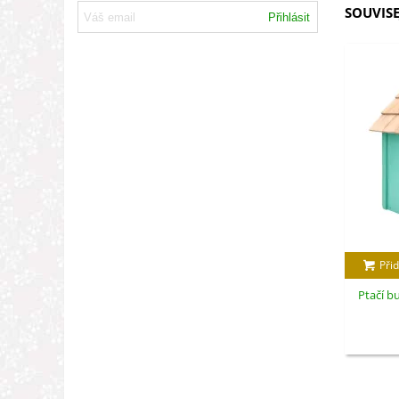
SOUVISE
Přihlásit
Přid
Ptačí b