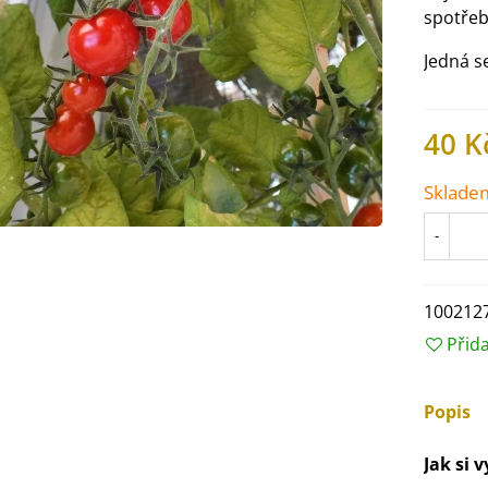
spotřeb
Jedná s
40 K
Sklade
-
100212
Přid
IO Ředkev bílá Laurin -
aphanus sativus - bio...
4 Kč
Popis
Jak si 
IO Mangold duhový - Beta
ulgaris - bio semena...