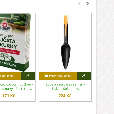
t do košíku
Přidat do košíku
Přidat
s čedičovou moučkou -
Lopatka na výsev semen -
Spona dvoj
 a okurky - Rosteto -
Fiskars Solid - 1 ks
Tw
hnojivo - 1 kg
171 Kč
224 Kč