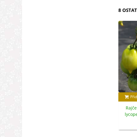
8 OSTAT
Přid
Rajče
lycop