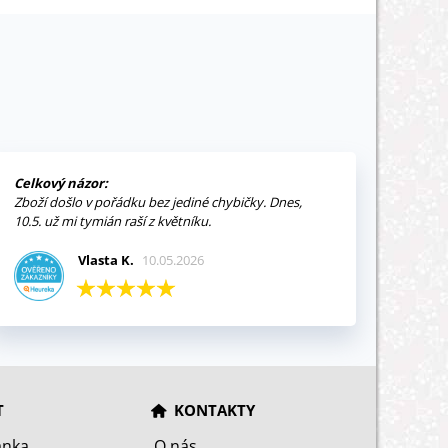
Celkový názor:
Zboží došlo v pořádku bez jediné chybičky. Dnes,
10.5. už mi tymián raší z květníku.
Vlasta K.
10.05.2026
T
KONTAKTY
ánka
O nás