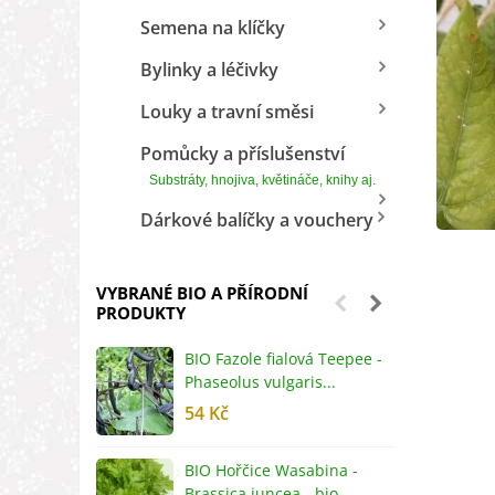
Semena na klíčky
Bylinky a léčivky
Louky a travní směsi
Pomůcky a příslušenství
Substráty, hnojiva, květináče, knihy aj.
Dárkové balíčky a vouchery
VYBRANÉ BIO A PŘÍRODNÍ
PRODUKTY
BIO Fazole fialová Teepee -
B
Phaseolus vulgaris...
R
54 Kč
5
BIO Hořčice Wasabina -
B
Brassica juncea - bio...
v