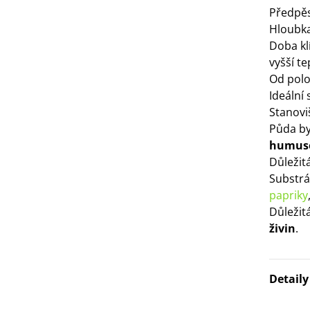
Předpě
3 Kč
Hloubka
Doba kl
IO Bazalka pravá červená -
vyšší te
cimum basilicum -...
Od polov
6 Kč
Ideální
Stanovi
IO Stévie sladká - Stevia
Půda by
ebaudiana - bio...
humus
4 Kč
Důležit
Substr
papriky
Důležit
živin
.
Detail