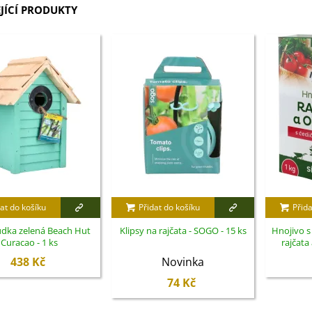
JÍCÍ PRODUKTY
at do košíku
Přidat do košíku
Přida
udka zelená Beach Hut
Klipsy na rajčata - SOGO - 15 ks
Hnojivo 
Curacao - 1 ks
rajčata
438 Kč
Novinka
74 Kč