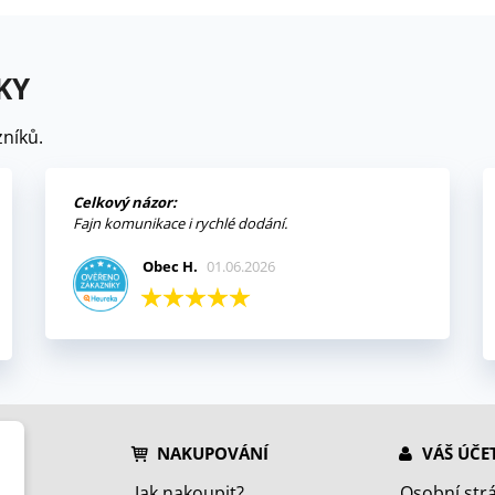
KY
níků.
Celkový názor:
Fajn komunikace i rychlé dodání.
Obec H.
01.06.2026
NAKUPOVÁNÍ
VÁŠ ÚČE
Jak nakoupit?
Osobní str