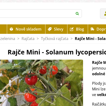
Nově skladem
Slevy
Blog
Dopr
zelenina
>
Rajčata
>
Tyčková rajčata
>
Rajče Mini - Sol
Rajče Mini - Solanum lycopersi
Rajče M
jemnou 
odolné
Plody j
Mini lze
ve
velk
Rajčátk