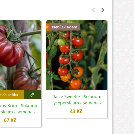
Není skladem
t do košíku
Přidat
Rajče Sweetie - Solanum
lycopersicum - semena -
rný Krim - Solanum
Rajče Ga
6 ks
43 Kč
rsicum - semena -
lycoper
7 ks
67 Kč