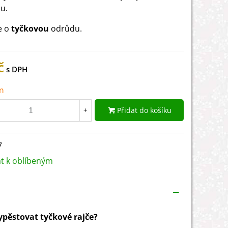
u.
e o
tyčkovou
odrůdu.
č
m
Přidat do košíku
+
7
at k oblíbeným
vypěstovat tyčkové rajče?