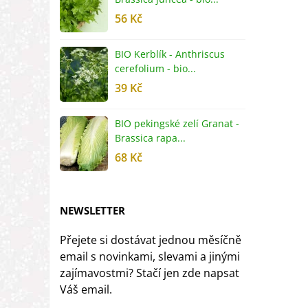
56 Kč
5
BIO Kerblík - Anthriscus
B
cerefolium - bio...
O
39 Kč
5
BIO pekingské zelí Granat -
B
Brassica rapa...
r
68 Kč
8
NEWSLETTER
Přejete si dostávat jednou měsíčně
email s novinkami, slevami a jinými
zajímavostmi? Stačí jen zde napsat
Váš email.