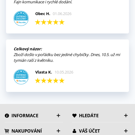
Fajn komunikace i rychlé dodání.
Obec H.
01.06.2026
Celkový názor:
Zboží došlo v pořádku bez jediné chybičky. Dnes, 10.5. už mi
tymián raší z květníku.
Vlasta K.
10.05.2026
INFORMACE
HLEDÁTE
NAKUPOVÁNÍ
VÁŠ ÚČET