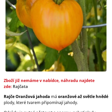
Zboží již nemáme v nabídce, náhradu najdete
zde:
Rajčata
Rajče Oranžová jahoda
má
oranžové až světle hnědé
plody, které tvarem připomínají jahody.