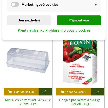
Marketingové cookies
Detaily produktu
Jen nezbytné
Přijmout vše
SOUVISEJÍCÍ PRODUKTY
Přejít na stránku Prohlášení o použití cookies
Přidat do košíku
Přidat do košíku
Miniskleník s ventilací - 47 x 20 x
Hnojivo pro rajčata a okurky -
20 cm - 1 ks
BoPon - 1 kg