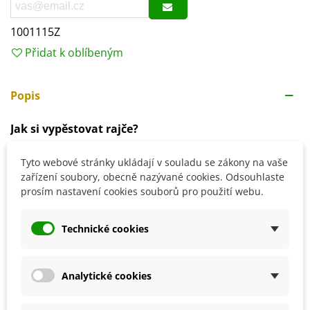
1001115Z
Přidat k oblíbeným
Popis
Jak si vypěstovat rajče?
Předpěstování semen probíhá
od února do dubna
.
Tyto webové stránky ukládají v souladu se zákony na vaše
Hloubka výsevu je
0,5 cm
.
zařízení soubory, obecně nazývané cookies. Odsouhlaste
Doba klíčení trvá přibližně
1–2 týdny
, i déle.
prosím nastavení cookies souborů pro použití webu.
Během klíčení udržujte vyšší teplotu.
Od poloviny května lze rostliny přemístit ven do
Technické cookies
sponu
80 x 50 cm
.
Stanoviště volíme
teplé, slunečné
, dobře chráněné.
Vhodná půda je
středně těžká, výživná
.
Analytické cookies
Důležitá je pravidelná závlaha a přihnojování.