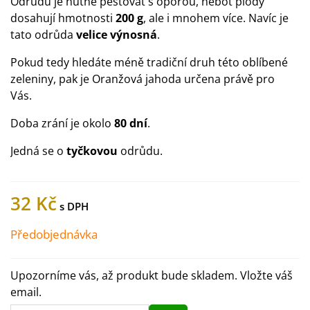
Odrůdu je nutné pěstovat s oporou, neboť plody
dosahují hmotnosti
200 g
, ale i mnohem více. Navíc je
tato odrůda
velice výnosná
.
Pokud tedy hledáte méně tradiční druh této oblíbené
zeleniny, pak je Oranžová jahoda určena právě pro
Vás.
Doba zrání je okolo
80 dní
.
Jedná se o
tyčkovou
odrůdu.
32 Kč
Předobjednávka
Upozorníme vás, až produkt bude skladem. Vložte váš
email.