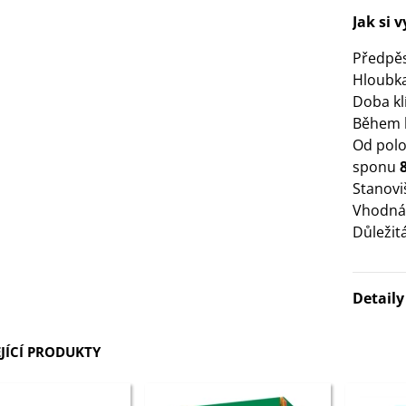
Jak si 
3 Kč
Předpě
IO Bazalka pravá červená -
Hloubka
cimum basilicum -...
Doba klí
6 Kč
Během k
Od polo
IO Stévie sladká - Stevia
sponu
ebaudiana - bio...
Stanovi
4 Kč
Vhodná
Důležit
Detail
JÍCÍ PRODUKTY