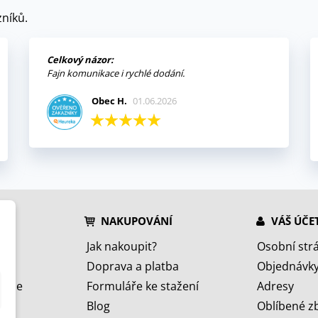
níků.
Celkový názor:
Fajn komunikace i rychlé dodání.
Obec H.
01.06.2026
NAKUPOVÁNÍ
VÁŠ ÚČE
Jak nakoupit?
Osobní str
Doprava a platba
Objednávk
jeme
Formuláře ke stažení
Adresy
Blog
Oblíbené z