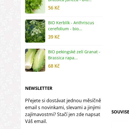
56 Kč
5
BIO Kerblík - Anthriscus
B
cerefolium - bio...
O
39 Kč
5
BIO pekingské zelí Granat -
B
Brassica rapa...
r
68 Kč
8
NEWSLETTER
Přejete si dostávat jednou měsíčně
email s novinkami, slevami a jinými
SOUVISE
zajímavostmi? Stačí jen zde napsat
Váš email.