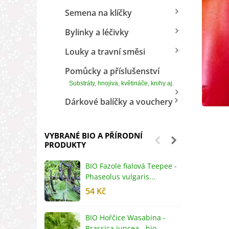
Semena na klíčky
Bylinky a léčivky
Louky a travní směsi
Pomůcky a příslušenství
Substráty, hnojiva, květináče, knihy aj.
Dárkové balíčky a vouchery
VYBRANÉ BIO A PŘÍRODNÍ
PRODUKTY
BIO Fazole fialová Teepee -
B
Phaseolus vulgaris...
R
54 Kč
5
BIO Hořčice Wasabina -
B
Brassica juncea - bio...
v