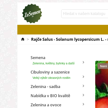
>
Rajče Salus - Solanum lycopersicum L. - 
Semena
Zelenina, květiny, bylinky a další
Není
Cibuloviny a sazenice
Velký výběr okrasných rostlin
Zelenina - sadba
Nabídka v BIO kvalitě
Zelenina a ovoce