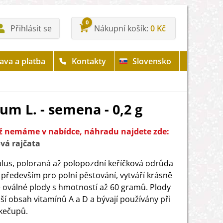
0
Přihlásit se
Nákupní košík
0 Kč
ava a platba
Kontakty
Slovensko
um L. - semena - 0,2 g
iž nemáme v nabídce, náhradu najdete zde:
vá rajčata
alus, poloraná až polopozdní keříčková odrůda
především pro polní pěstování, vytváří krásně
 oválné plody s hmotností až 60 gramů. Plody
šší obsah vitamínů A a D a bývají používány při
kečupů.