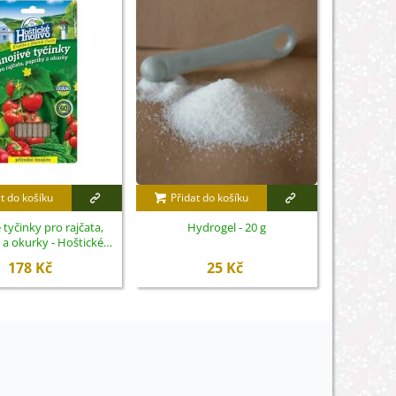
t do košíku
Přidat do košíku
Přidat
 tyčinky pro rajčata,
Hydrogel - 20 g
Pracovní
 a okurky - Hoštické
ve
nojivo - 20 ks
178 Kč
25 Kč