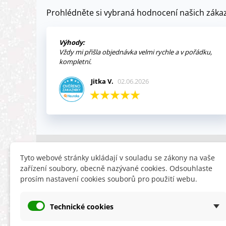
Prohlédněte si vybraná hodnocení našich zákaz
Výhody:
Vždy mi přišla objednávka velmi rychle a v pořádku,
kompletní.
Jitka V.
02.06.2026
INFORMACE
HLEDÁTE
Tyto webové stránky ukládají v souladu se zákony na vaše
zařízení soubory, obecně nazývané cookies. Odsouhlaste
Obchodní podmínky
Slevy
prosím nastavení cookies souborů pro použití webu.
Reklamační řád
Novinky
Ochrana osobních údajů
Nyní doporuču
Technické cookies
Cookies
Mapa stránek