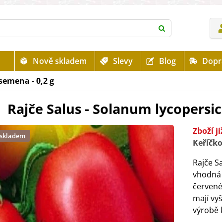
Nově skladem
Slevy
Blog
Dopr
semena - 0,2 g
Rajče Salus - Solanum lycopersic
Zboží j
 skladem
Keříčko
Rajče S
vhodná 
červené
mají vy
výrobě 