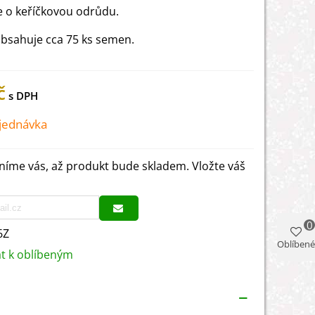
e o keříčkovou odrůdu.
obsahuje cca 75 ks semen.
č
jednávka
íme vás, až produkt bude skladem. Vložte váš
0
6Z
Oblíbené
at k oblíbeným