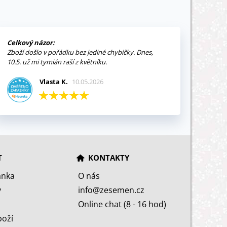
Celkový názor:
Zboží došlo v pořádku bez jediné chybičky. Dnes,
10.5. už mi tymián raší z květníku.
Vlasta K.
10.05.2026
T
KONTAKTY
ánka
O nás
y
info@zesemen.cz
Online chat (8 - 16 hod)
boží