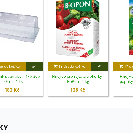
at do košíku
Přidat do košíku
Přida
ík s ventilací - 47 x 20 x
Hnojivo pro rajčata a okurky -
Hnojivé
20 cm - 1 ks
BoPon - 1 kg
papriky
h
183 Kč
138 Kč
KY