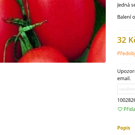
Jedná s
Balení 
32 K
Předob
Upozorn
email.
IO Ředkev bílá Laurin -
100282
aphanus sativus - bio...
Přid
4 Kč
Popis
IO Mangold duhový - Beta
ulgaris - bio semena...