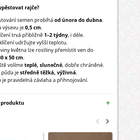
vypěstovat rajče?
stování semen probíhá
od února do dubna
.
 výsevu je
0,5 cm
.
čení trvá přibližně
1–2 týdny
, i déle.
líčení udržujte vyšší teplotu.
viny května lze rostliny přemístit ven do
80 x 50 cm
.
ště volíme
teplé, slunečné
, dobře chráněné.
 půda je
středně těžká, výživná
.
á je pravidelná závlaha a přihnojování.
y produktu