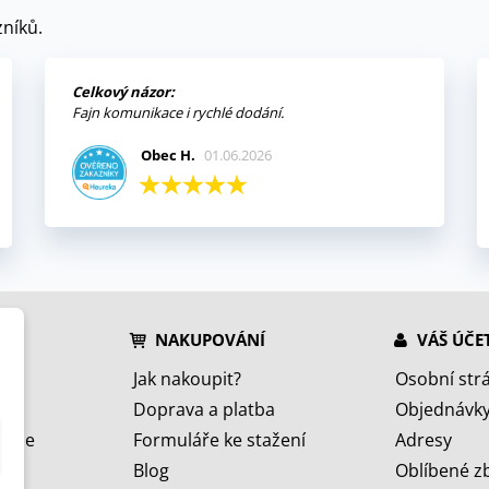
níků.
Celkový názor:
Fajn komunikace i rychlé dodání.
Obec H.
01.06.2026
NAKUPOVÁNÍ
VÁŠ ÚČE
Jak nakoupit?
Osobní str
Doprava a platba
Objednávk
jeme
Formuláře ke stažení
Adresy
Blog
Oblíbené z