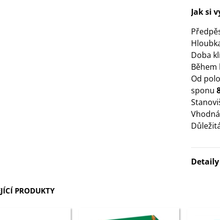
Jak si 
3 Kč
Předpě
IO Bazalka pravá červená -
Hloubka
cimum basilicum -...
Doba klí
6 Kč
Během k
Od polo
IO Stévie sladká - Stevia
sponu
ebaudiana - bio...
Stanovi
4 Kč
Vhodná
Důležit
Detail
JÍCÍ PRODUKTY