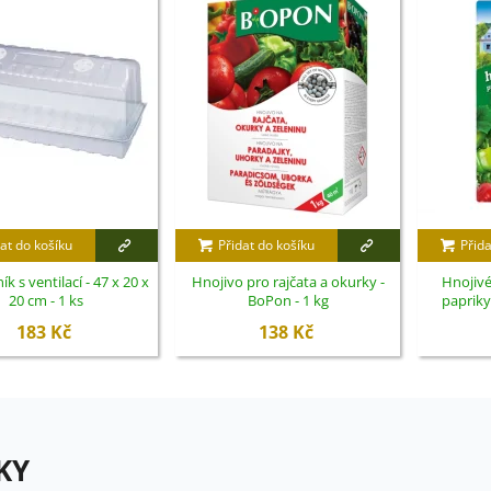
at do košíku
Přidat do košíku
Přida
ík s ventilací - 47 x 20 x
Hnojivo pro rajčata a okurky -
Hnojivé
20 cm - 1 ks
BoPon - 1 kg
papriky
h
183 Kč
138 Kč
KY