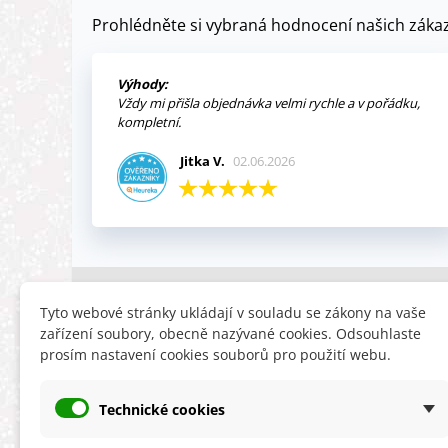
Prohlédněte si vybraná hodnocení našich zákaz
Výhody:
Vždy mi přišla objednávka velmi rychle a v pořádku,
kompletní.
Jitka V.
02.06.2026
INFORMACE
HLEDÁTE
Tyto webové stránky ukládají v souladu se zákony na vaše
zařízení soubory, obecně nazývané cookies. Odsouhlaste
Obchodní podmínky
Slevy
prosím nastavení cookies souborů pro použití webu.
Reklamační řád
Novinky
Ochrana osobních údajů
Nyní doporuču
Technické cookies
Cookies
Mapa stránek