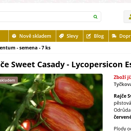
Nově skladem
Slevy
Blog
Dopr
lentum - semena - 7 ks
jče Sweet Casady - Lycopersicon E
Zboží j
 skladem
Tyčková
Rajče 
pěstová
Odrůda 
červen
Plody o