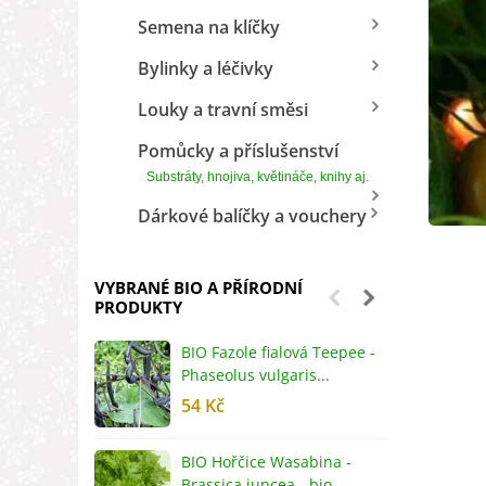
Semena na klíčky
Bylinky a léčivky
Louky a travní směsi
Pomůcky a příslušenství
Substráty, hnojiva, květináče, knihy aj.
Dárkové balíčky a vouchery
VYBRANÉ BIO A PŘÍRODNÍ
PRODUKTY
BIO Fazole fialová Teepee -
B
Phaseolus vulgaris...
R
54 Kč
5
BIO Hořčice Wasabina -
B
Brassica juncea - bio...
v