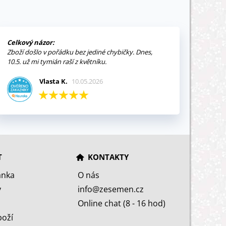
Celkový názor:
Zboží došlo v pořádku bez jediné chybičky. Dnes,
10.5. už mi tymián raší z květníku.
Vlasta K.
10.05.2026
T
KONTAKTY
ánka
O nás
y
info@zesemen.cz
Online chat (8 - 16 hod)
boží