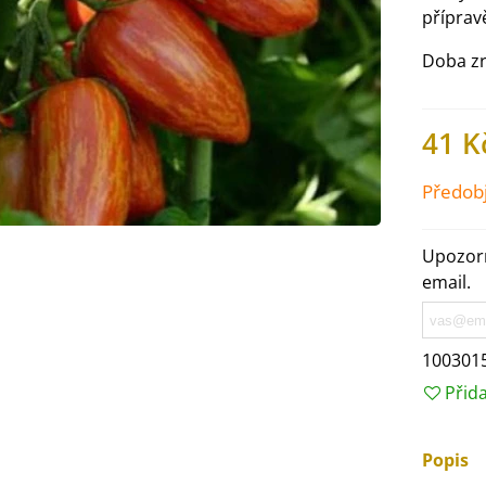
příprav
Doba zr
41 K
Předob
Upozorn
email.
IO Ředkev bílá Laurin -
100301
aphanus sativus - bio...
Přid
4 Kč
Popis
IO Mangold duhový - Beta
ulgaris - bio semena...