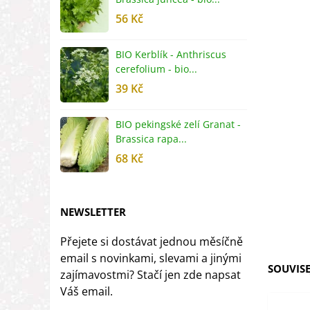
56 Kč
5
BIO Kerblík - Anthriscus
B
cerefolium - bio...
O
39 Kč
5
BIO pekingské zelí Granat -
B
Brassica rapa...
r
68 Kč
8
NEWSLETTER
Přejete si dostávat jednou měsíčně
email s novinkami, slevami a jinými
SOUVISE
zajímavostmi? Stačí jen zde napsat
Váš email.