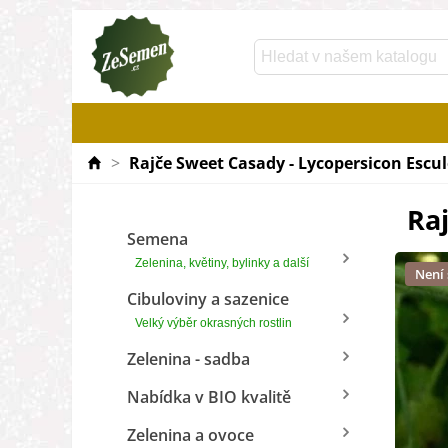
>
Rajče Sweet Casady - Lycopersicon Escu
Ra
Semena
Zelenina, květiny, bylinky a další
Není
Cibuloviny a sazenice
Velký výběr okrasných rostlin
Zelenina - sadba
Nabídka v BIO kvalitě
Zelenina a ovoce