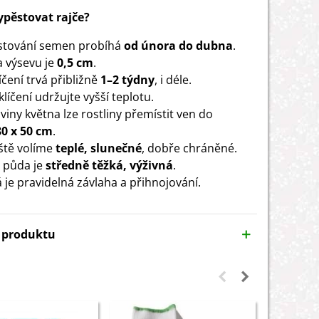
vypěstovat rajče?
stování semen probíhá
od února do dubna
.
 výsevu je
0,5 cm
.
čení trvá přibližně
1–2 týdny
, i déle.
líčení udržujte vyšší teplotu.
viny května lze rostliny přemístit ven do
80 x 50 cm
.
ště volíme
teplé, slunečné
, dobře chráněné.
 půda je
středně těžká, výživná
.
á je pravidelná závlaha a přihnojování.
y produktu