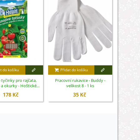
t do košíku
Přidat do košíku
Přidat
 tyčinky pro rajčata,
Pracovní rukavice - Buddy -
Hnojivo n
 a okurky - Hoštické
velikost 8 - 1 ks
okurky 
nojivo - 20 ks
178 Kč
35 Kč