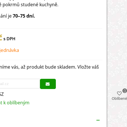
ě pokrmů studené kuchyně.
ání je
70–75 dní.
č
jednávka
íme vás, až produkt bude skladem. Vložte váš
0
5Z
Oblíbené
at k oblíbeným