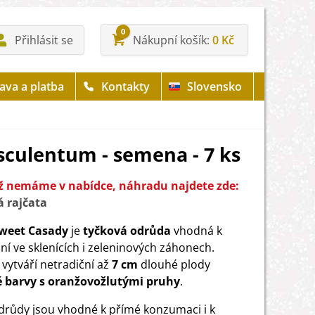
0
Přihlásit se
Nákupní košík
0 Kč
ava a platba
Kontakty
Slovensko
sculentum - semena - 7 ks
iž nemáme v nabídce, náhradu najdete zde:
 rajčata
Sweet Casady
je
tyčková odrůda
vhodná k
ní ve sklenících i zeleninových záhonech.
vytváří netradiční až
7 cm
dlouhé plody
é barvy s oranžovožlutými pruhy
.
drůdy jsou vhodné k přímé konzumaci i k