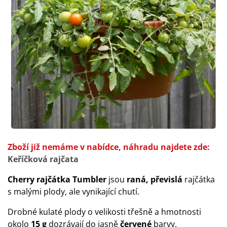
Zboží již nemáme v nabídce, náhradu najdete zde:
Keříčková rajčata
Cherry rajčátka Tumbler
jsou
raná, převislá
rajčátka
s malými plody, ale vynikající chutí.
Drobné kulaté plody o velikosti třešně a hmotnosti
okolo
15 g
dozrávají do jasně
červené
barvy.