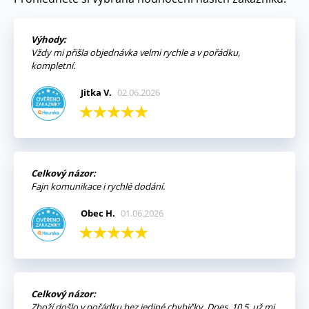
Výhody:
Vždy mi přišla objednávka velmi rychle a v pořádku,
kompletní.
Jitka V.
02.06.2026
Celkový názor:
Fajn komunikace i rychlé dodání.
Obec H.
01.06.2026
Celkový názor:
Zboží došlo v pořádku bez jediné chybičky. Dnes, 10.5. už mi