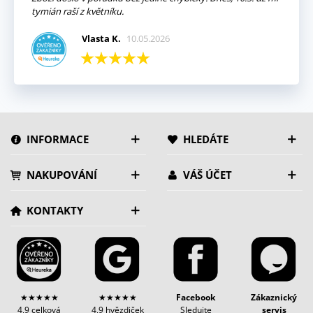
tymián raší z květníku.
Vlasta K.
10.05.2026
INFORMACE
HLEDÁTE
NAKUPOVÁNÍ
VÁŠ ÚČET
KONTAKTY
★★★★★
★★★★★
Facebook
Zákaznický
4,9 celková
4,9 hvězdiček
Sledujte
servis