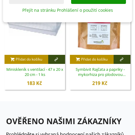
Přejít na stránku Prohlášení o použití cookies
Přidat do košíku
Přidat do košíku
Miniskleník s ventilací - 47 x 20 x
Symbivit Rajčata a papriky -
20 cm - 1 ks
mykorhiza pro plodovou
zeleninu - Symbiom - 150 g
183 Kč
219 Kč
OVĚŘENO NAŠIMI ZÁKAZNÍKY
Prohlédněte si vybraná hodnocení našich zákazníků.