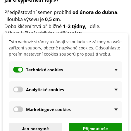
Jak si vypěstovat rajče?
Předpěstování semen probíhá
od února do dubna
.
Hloubka výsevu je
0,5 cm
.
Doba klíčení trvá přibližně
1–2 týdny
, i déle.
Během klíčení udržujte vyšší teplotu.
Od poloviny května lze rostliny přemístit ven do
Tyto webové stránky ukládají v souladu se zákony na vaše
sponu
80 x 50 cm
.
zařízení soubory, obecně nazývané cookies. Odsouhlaste
prosím nastavení cookies souborů pro použití webu.
Stanoviště volíme
teplé, slunečné
, dobře chráněné.
Vhodná půda je
středně těžká, výživná
.
Důležitá je pravidelná závlaha a přihnojování.
Technické cookies
Detaily produktu
Analytické cookies
SOUVISEJÍCÍ PRODUKTY
Marketingové cookies
Jen nezbytné
Přijmout vše