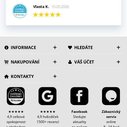
Vlasta K.
10.05.2026
INFORMACE
HLEDÁTE
NAKUPOVÁNÍ
VÁŠ ÚČET
KONTAKTY
★★★★★
★★★★★
Facebook
Zákaznický
4,9 celková
4,9 hvězdiček
Sledujte
servis
spokojenost
1500+ recenzí
aktuality
online
s obchodem
na našem
8 - 16 hod