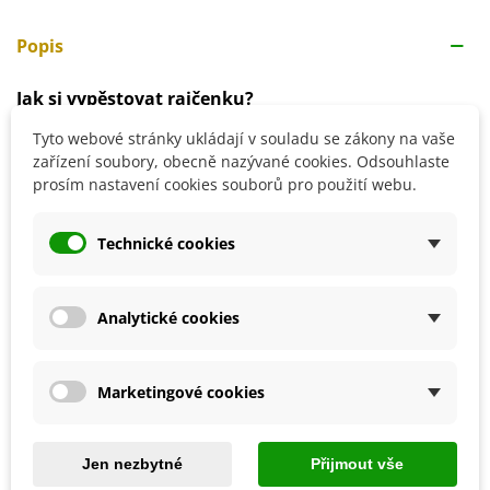
Popis
Jak si vypěstovat rajčenku?
Tyto webové stránky ukládají v souladu se zákony na vaše
Ideální teplota by se měla pohybovat okolo 20 stupňů.
zařízení soubory, obecně nazývané cookies. Odsouhlaste
Rostliny Rajčenky se pěstují v běžném zahradním substrátu s
prosím nastavení cookies souborů pro použití webu.
přídavkem štěrku.
Rostlina je víceletá, plodů se dočkáme ve druhém roce pěstování.
Technické cookies
Detaily produktu
Analytické cookies
SOUVISEJÍCÍ PRODUKTY
Marketingové cookies
Jen nezbytné
Přijmout vše