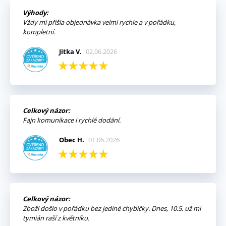
Výhody:
Vždy mi přišla objednávka velmi rychle a v pořádku,
kompletní.
Jitka V.
02.06.2026
Celkový názor:
Fajn komunikace i rychlé dodání.
Obec H.
01.06.2026
Celkový názor:
Zboží došlo v pořádku bez jediné chybičky. Dnes, 10.5. už mi
tymián raší z květníku.