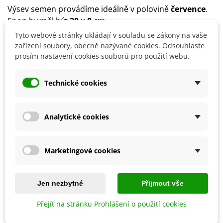
Výsev semen provádíme ideálně v polovině
července
.
Spon by měl být
20 x 8 cm
.
Stanoviště volíme
slunečné
až polostinné.
Tyto webové stránky ukládají v souladu se zákony na vaše
Půda by měla být
těžká a dobře zpracovaná
.
zařízení soubory, obecně nazývané cookies. Odsouhlaste
prosím nastavení cookies souborů pro použití webu.
Detaily produktu
Technické cookies
SOUVISEJÍCÍ PRODUKTY
Analytické cookies
Marketingové cookies
Jen nezbytné
Přijmout vše
Přejít na stránku Prohlášení o použití cookies