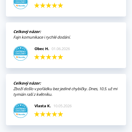
Celkový názor:
Fajn komunikace i rychlé dodání.
Obec H.
01.06.2026
Celkový názor:
Zboží došlo v pořádku bez jediné chybičky. Dnes, 10.5. už mi
tymián raší z květníku.
Vlasta K.
10.05.2026