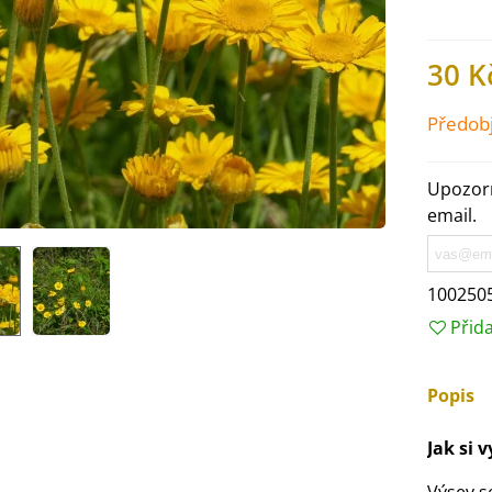
30 K
Předob
Upozorn
email.
100250
Přid
IO Ředkev bílá Laurin -
aphanus sativus - bio...
Popis
4 Kč
Jak si 
IO Mangold duhový - Beta
ulgaris - bio semena...