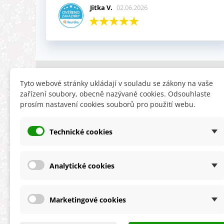
Jitka V.
02.06.2026
INFORMACE
HLEDÁTE
Tyto webové stránky ukládají v souladu se zákony na vaše
zařízení soubory, obecně nazývané cookies. Odsouhlaste
Obchodní podmínky
Slevy
prosím nastavení cookies souborů pro použití webu.
Reklamační řád
Novinky
Ochrana osobních údajů
Nyní doporuču
Technické cookies
Cookies
Mapa stránek
ÚKZÚZ info a odkazy
Analytické cookies
Marketingové cookies
★★★★★
4,9 celková spokojenost
s obchodem