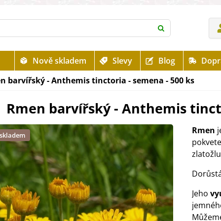
Nově skladem
Slevy
Blog
Dopr
 barvířský - Anthemis tinctoria - semena - 500 ks
Rmen barvířský - Anthemis tinct
Rmen
j
 skladem
pokvet
zlatožl
Dorůstá
Jeho
vy
jemného
Můžeme 