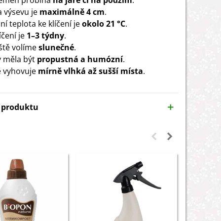
semen probíhá
na jaře či na podzim
.
 výsevu je
maximálně 4 cm
.
í teplota ke klíčení je
okolo 21 °C
.
čení je
1–3 týdny
.
ště volíme
slunečné
.
 měla být
propustná a humózní
.
ě vyhovuje
mírně vlhká až sušší místa
.
y produktu