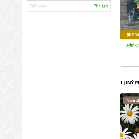
Přihlásit
Přid
Bylinky
1 JINÝ 
Není 