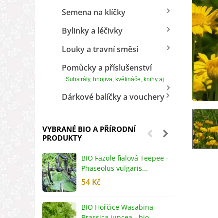
Semena na klíčky
Bylinky a léčivky
Louky a travní směsi
Pomůcky a příslušenství
Substráty, hnojiva, květináče, knihy aj.
Dárkové balíčky a vouchery
VYBRANÉ BIO A PŘÍRODNÍ
PRODUKTY
BIO Fazole fialová Teepee -
B
Phaseolus vulgaris...
R
54 Kč
5
BIO Hořčice Wasabina -
B
Brassica juncea - bio...
v