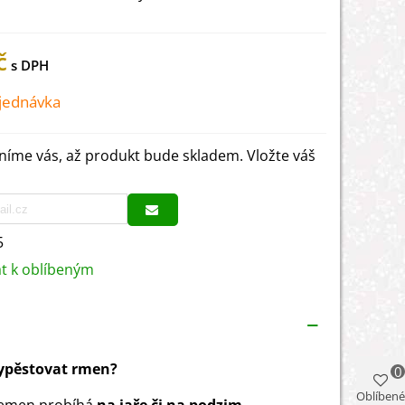
č
jednávka
íme vás, až produkt bude skladem. Vložte váš
5
at k oblíbeným
vypěstovat rmen?
0
Oblíbené