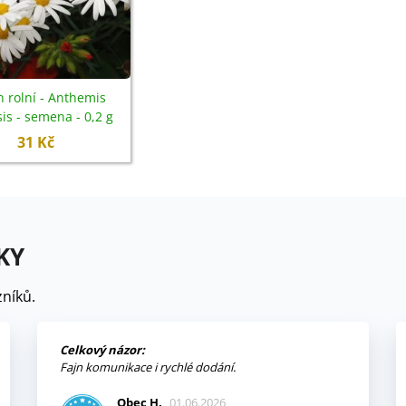
 rolní - Anthemis
is - semena - 0,2 g
31 Kč
KY
níků.
Celkový názor:
Fajn komunikace i rychlé dodání.
Obec H.
01.06.2026