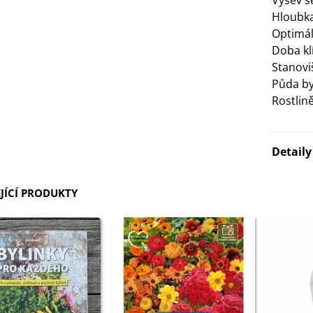
Výsev 
Hloubka
3 Kč
Optimáln
Doba klí
IO Bazalka pravá červená -
Stanovi
cimum basilicum -...
Půda by
6 Kč
Rostlin
IO Stévie sladká - Stevia
ebaudiana - bio...
Detail
4 Kč
JÍCÍ PRODUKTY