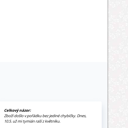
Celkový názor:
Zboží došlo v pořádku bez jediné chybičky. Dnes,
10.5. už mi tymián raší z květníku.