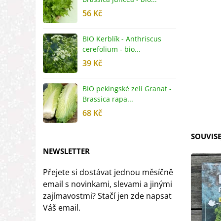
56 Kč
5
BIO Kerblík - Anthriscus
B
cerefolium - bio...
O
39 Kč
5
BIO pekingské zelí Granat -
B
Brassica rapa...
r
68 Kč
8
SOUVISE
NEWSLETTER
Přejete si dostávat jednou měsíčně
email s novinkami, slevami a jinými
zajímavostmi? Stačí jen zde napsat
Váš email.