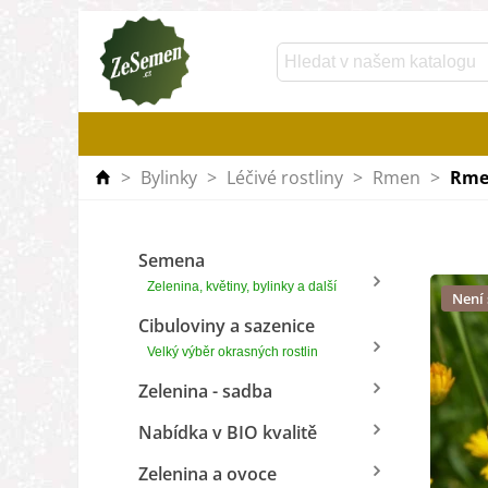
>
Bylinky
>
Léčivé rostliny
>
Rmen
>
Rmen
Semena
Zelenina, květiny, bylinky a další
Není
Cibuloviny a sazenice
Velký výběr okrasných rostlin
Zelenina - sadba
Nabídka v BIO kvalitě
Zelenina a ovoce