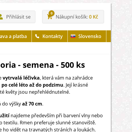
0
Přihlásit se
Nákupní košík
0 Kč
ava a platba
Kontakty
Slovensko
oria - semena - 500 ks
e
vytrvalá léčivka
, která vám na zahrádce
e
po celé léto až do podzimu
. Její krásné
uté květy jsou nepřehlédnutelné.
 do výšky
až 70 cm
.
užití
najdeme především při barvení vlny nebo
 textilu. Rmen preferuje slunné stanoviště.
ho vidět na travnatých stráních a loukách.