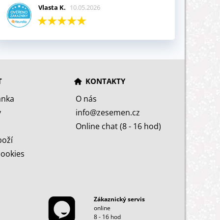
Vlasta K.
10.05.2026
T
KONTAKTY
ánka
O nás
y
info@zesemen.cz
Online chat (8 - 16 hod)
boží
cookies
Zákaznický servis
online
8 - 16 hod