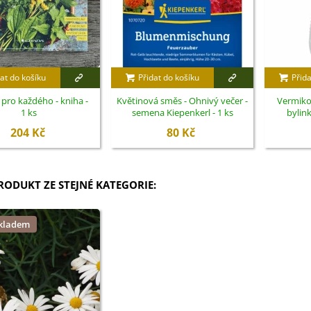
at do košíku
Přidat do košíku
Přida
 pro každého - kniha -
Květinová směs - Ohnivý večer -
Vermiko
1 ks
semena Kiepenkerl - 1 ks
bylink
204 Kč
80 Kč
PRODUKT ZE STEJNÉ KATEGORIE:
skladem