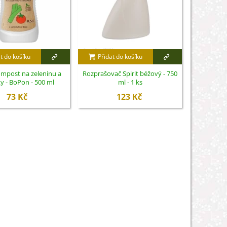
t do košíku
Přidat do košíku
Přidat
mpost na zeleninu a
Rozprašovač Spirit béžový - 750
Nůžky na 
y - BoPon - 500 ml
ml - 1 ks
S
73 Kč
123 Kč