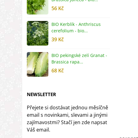
56 Kč
5
BIO Kerblík - Anthriscus
B
cerefolium - bio...
O
39 Kč
5
BIO pekingské zelí Granat -
B
Brassica rapa...
r
68 Kč
8
NEWSLETTER
Přejete si dostávat jednou měsíčně
email s novinkami, slevami a jinými
zajímavostmi? Stačí jen zde napsat
Váš email.