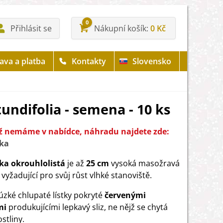
0
Přihlásit se
Nákupní košík
0 Kč
ava a platba
Kontakty
Slovensko
undifolia - semena - 10 ks
iž nemáme v nabídce, náhradu najdete zde:
ka
ka okrouhlolistá
je až
25 cm
vysoká masožravá
 vyžadující pro svůj růst vlhké stanoviště.
 úzké chlupaté lístky pokryté
červenými
mi
produkujícími lepkavý sliz, ne nějž se chytá
ostliny.