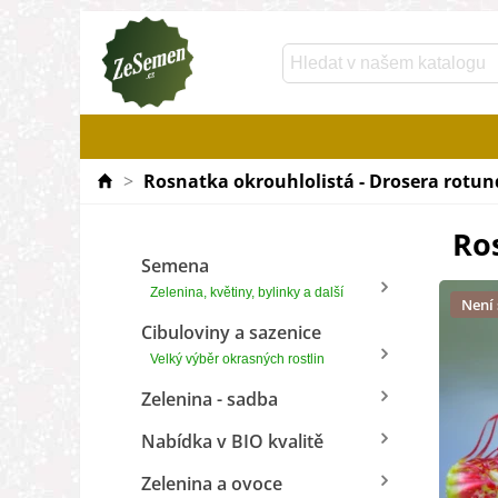
>
Rosnatka okrouhlolistá - Drosera rotund
Ros
Semena
Zelenina, květiny, bylinky a další
Není
Cibuloviny a sazenice
Velký výběr okrasných rostlin
Zelenina - sadba
Nabídka v BIO kvalitě
Zelenina a ovoce