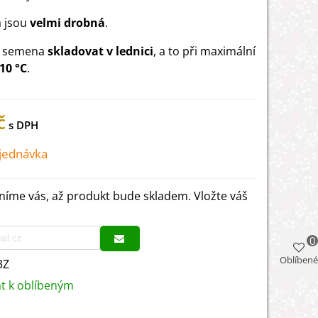
 jsou
velmi drobná
.
a semena
skladovat v lednici
, a to při maximální
10 °C
.
č
jednávka
íme vás, až produkt bude skladem. Vložte váš
0
Oblíbené
3Z
at k oblíbeným