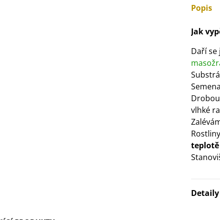
Popis
3 Kč
Jak vy
IO Bazalka pravá červená -
cimum basilicum -...
Daří se 
6 Kč
masožra
Substrá
Semena
IO Stévie sladká - Stevia
Drobou
ebaudiana - bio...
vlhké ra
4 Kč
Zalévám
Rostliny
teplotě
Stanovi
Detail