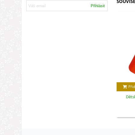
SOUVISE
Přihlásit
Přid
Dětsk