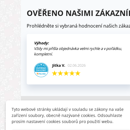
OVĚŘENO NAŠIMI ZÁKAZNÍ
Prohlédněte si vybraná hodnocení našich zákaz
Výhody:
Vždy mi přišla objednávka velmi rychle a v pořádku,
kompletní.
Jitka V.
02.06.2026
INFORMACE
HLEDÁTE
Tyto webové stránky ukládají v souladu se zákony na vaše
zařízení soubory, obecně nazývané cookies. Odsouhlaste
Obchodní podmínky
Slevy
prosím nastavení cookies souborů pro použití webu.
Reklamační řád
Novinky