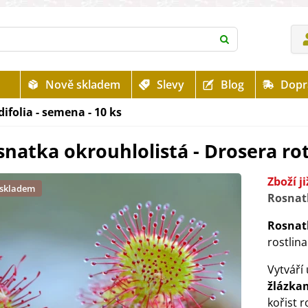
Nově skladem
Slevy
Blog
Dopr
ifolia - semena - 10 ks
natka okrouhlolistá - Drosera rot
Zboží j
 skladem
Rosnat
Rosnat
rostlina
Vytváří
žlázka
kořist r