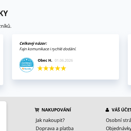
KY
níků.
Celkový názor:
Fajn komunikace i rychlé dodání.
Obec H.
01.06.2026
NAKUPOVÁNÍ
VÁŠ ÚČE
Jak nakoupit?
Osobní str
Doprava a platba
Objednávk