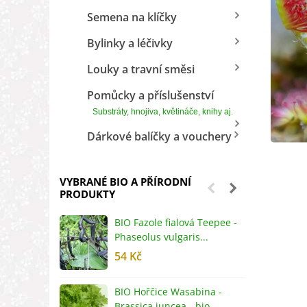
Semena na klíčky
Bylinky a léčivky
Louky a travní směsi
Pomůcky a příslušenství
Substráty, hnojiva, květináče, knihy aj.
Dárkové balíčky a vouchery
VYBRANÉ BIO A PŘÍRODNÍ
PRODUKTY
BIO Fazole fialová Teepee -
B
Phaseolus vulgaris...
R
54 Kč
5
BIO Hořčice Wasabina -
B
Brassica juncea - bio...
v