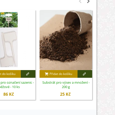
t do košíku
Přidat do košíku
Přidat
pro označení sazenic -
Substrát pro výsev a množení -
Balíč
éžové - 10 ks
200 g
masožravý
86 Kč
25 Kč