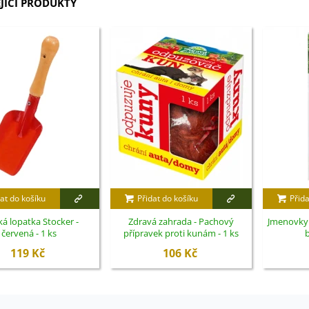
JÍCÍ PRODUKTY
at do košíku
Přidat do košíku
Přida
á lopatka Stocker -
Zdravá zahrada - Pachový
Jmenovky 
červená - 1 ks
přípravek proti kunám - 1 ks
b
119 Kč
106 Kč