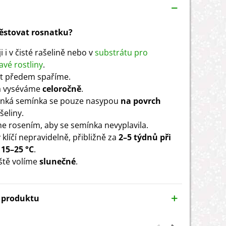
pěstovat rosnatku?
ji i v čisté rašelině nebo v
substrátu pro
vé rostliny
.
t předem spaříme.
 vyséváme
celoročně
.
nká semínka se pouze nasypou
na povrch
šeliny.
e rosením, aby se semínka nevyplavila.
 klíčí nepravidelně, přibližně za
2–5 týdnů při
 15–25 °C
.
ště volíme
slunečné
.
y produktu