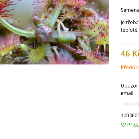
Semena
Je třeb
teplotě
46 K
Předob
Upozorn
email.
IO Ředkev bílá Laurin -
aphanus sativus - bio...
100360
4 Kč
Přid
IO Mangold duhový - Beta
ulgaris - bio semena...