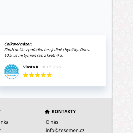
Celkový názor:
Zboží došlo v pořádku bez jediné chybičky. Dnes,
10.5. už mi tymián raší z květníku.
Vlasta K.
10.05.2026
T
KONTAKTY
ánka
O nás
y
info@zesemen.cz