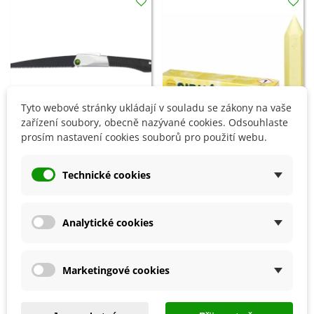
Tyto webové stránky ukládají v souladu se zákony na vaše
zařízení soubory, obecně nazývané cookies. Odsouhlaste
prosím nastavení cookies souborů pro použití webu.
Přidat do košíku
Přidat do košíku
Technické cookies
Prořezávací pilka - 230 mm - 1
Sirná svíce - 25 cm - 1 ks
ks
482 Kč
161 Kč
Analytické cookies
4 OSTATNÍ PRODUKTY ZE STEJNÉ KATEGORIE:
Marketingové cookies