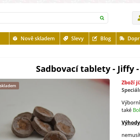
Nově skladem
Slevy
Blog
Dopr
Sadbovací tablety - Jiffy 
Zboží j
 skladem
Speciál
Výborní
také
Bo
Výhody
nemusít