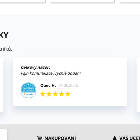
KY
níků.
Celkový názor:
Fajn komunikace i rychlé dodání.
Obec H.
01.06.2026
NAKUPOVÁNÍ
VÁŠ ÚČE