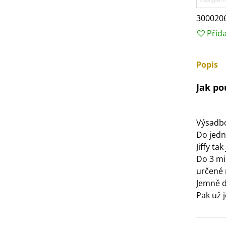
3 Kč
300020
Přid
IO Bazalka pravá červená -
cimum basilicum -...
6 Kč
Popis
Jak po
IO Stévie sladká - Stevia
ebaudiana - bio...
4 Kč
Výsadbov
Do jedn
Jiffy ta
Do 3 mi
určené 
Jemně d
Pak už 