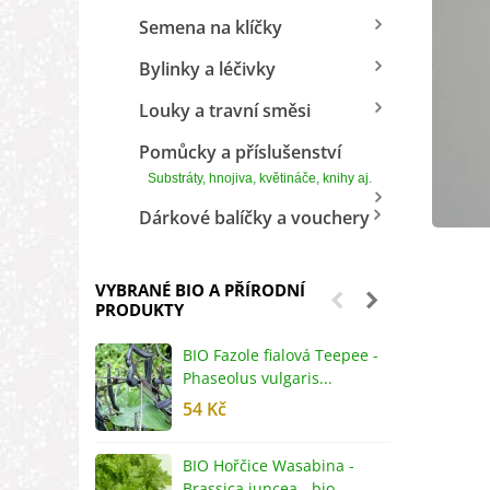
Semena na klíčky
Bylinky a léčivky
Louky a travní směsi
Pomůcky a příslušenství
Substráty, hnojiva, květináče, knihy aj.
Dárkové balíčky a vouchery
VYBRANÉ BIO A PŘÍRODNÍ
PRODUKTY
BIO Fazole fialová Teepee -
B
Phaseolus vulgaris...
R
54 Kč
5
BIO Hořčice Wasabina -
B
Brassica juncea - bio...
v