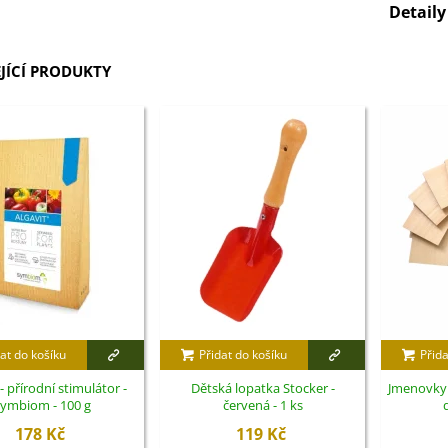
Detail
JÍCÍ PRODUKTY
at do košíku
Přidat do košíku
Přida
 - přírodní stimulátor -
Dětská lopatka Stocker -
Jmenovky 
ymbiom - 100 g
červená - 1 ks
178 Kč
119 Kč