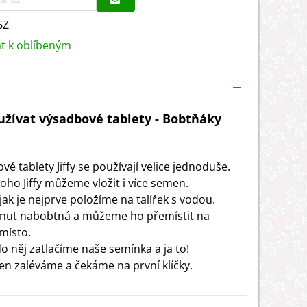
6Z
at k oblíbeným
užívat výsadbové tablety - Bobtňáky
é tablety Jiffy se používají velice jednoduše.
oho Jiffy můžeme vložit i více semen.
k jak je nejprve položíme na talířek s vodou.
nut nabobtná a můžeme ho přemístit na
místo.
o něj zatlačíme naše semínka a ja to!
jen zaléváme a čekáme na první klíčky.