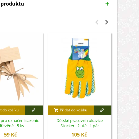
y produktu
t do košíku
Přidat do košíku
Přidat
pro označení sazenic -
Dětské pracovní rukavice
Minisklení
dřevěné - 5 ks
Stocker - žluté - 1 pár
59 Kč
105 Kč