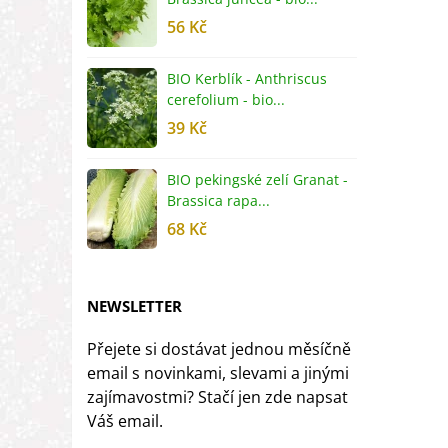
56 Kč
5
BIO Kerblík - Anthriscus
B
cerefolium - bio...
O
39 Kč
5
BIO pekingské zelí Granat -
B
Brassica rapa...
r
68 Kč
8
NEWSLETTER
Přejete si dostávat jednou měsíčně
email s novinkami, slevami a jinými
zajímavostmi? Stačí jen zde napsat
Váš email.