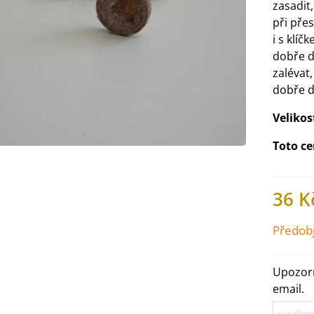
zasadit,
při přes
i s klíč
dobře d
zalévat,
dobře d
Veliko
Toto ce
36 K
IO Ředkev bílá Laurin -
Předob
aphanus sativus - bio...
4 Kč
Upozorn
email.
IO Mangold duhový - Beta
ulgaris - bio semena...