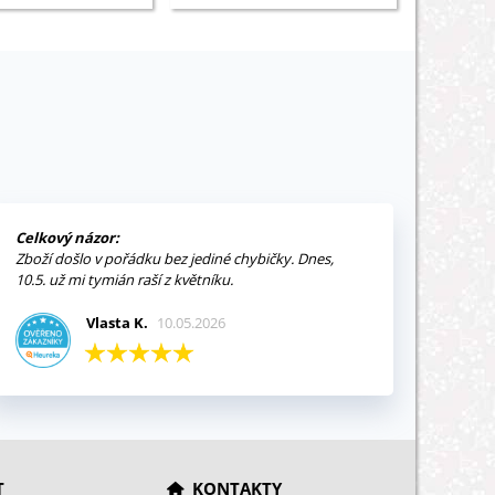
Celkový názor:
Zboží došlo v pořádku bez jediné chybičky. Dnes,
10.5. už mi tymián raší z květníku.
Vlasta K.
10.05.2026
T
KONTAKTY