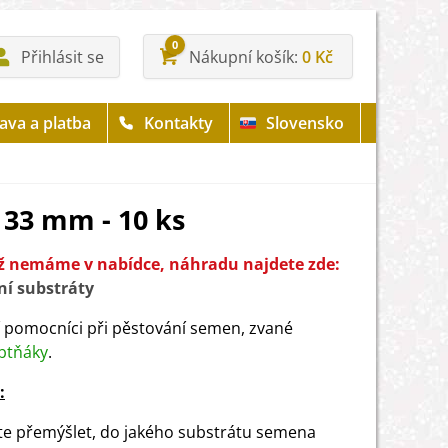
0
Přihlásit se
Nákupní košík
0 Kč
ava a platba
Kontakty
Slovensko
- 33 mm - 10 ks
iž nemáme v nabídce, náhradu najdete zde:
ní substráty
 pomocníci při pěstování semen, zvané
btňáky
.
:
e přemýšlet, do jakého substrátu semena