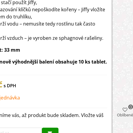
 stačí použít Jiffy,
azování klíčků nepoškodíte kořeny – Jiffy vložíte
kem do truhlíku,
rží vodu – nemusíte tedy rostlinu tak často
rží vzduch – je vyroben ze sphagnové rašeliny.
st: 33 mm
nově výhodnější balení obsahuje 10 ks tablet.
č
jednávka
0
íme vás, až produkt bude skladem. Vložte váš
Oblíbené