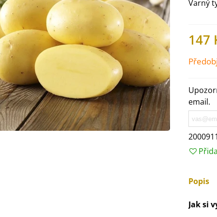
Varný t
147 
Předob
Upozorn
email.
200091
Přid
IO Ředkev bílá Laurin -
aphanus sativus - bio...
4 Kč
Popis
Jak si 
IO Mangold duhový - Beta
ulgaris - bio semena...