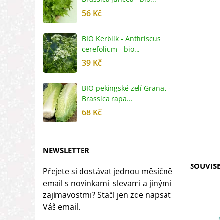
56 Kč
5
BIO Kerblík - Anthriscus
B
cerefolium - bio...
O
39 Kč
5
BIO pekingské zelí Granat -
B
Brassica rapa...
r
68 Kč
8
NEWSLETTER
SOUVISE
Přejete si dostávat jednou měsíčně
email s novinkami, slevami a jinými
zajímavostmi? Stačí jen zde napsat
Váš email.