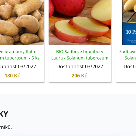
é brambory Ratte -
BIO Sadbové brambory
Sadbové
m tuberosum - 5 ks
Laura - Solanum tuberosum
Sola
- brambory - 10 ks
br
upnost 03/2027
Dostupnost 03/2027
Dost
180 Kč
206 Kč
KY
níků.