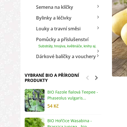
Semena na klíčky
Bylinky a léčivky
Louky a travní směsi
Pomůcky a příslušenství
Substráty, hnojiva, květináče, knihy aj.
Dárkové balíčky a vouchery
VYBRANÉ BIO A PŘÍRODNÍ
PRODUKTY
BIO Fazole fialová Teepee -
B
Phaseolus vulgaris...
R
54 Kč
5
BIO Hořčice Wasabina -
B
Brassica juncea - bio...
v