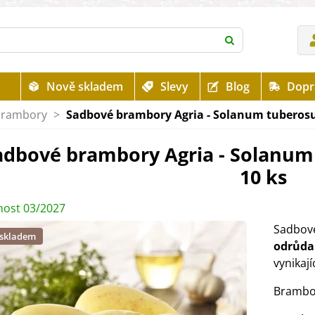
Nově skladem
Slevy
Blog
Dopr
brambory
>
Sadbové brambory Agria - Solanum tuberosu
adbové brambory Agria - Solanum
10 ks
ost 03/2027
Sadbov
 skladem
odrůda
vynikaj
Brambo