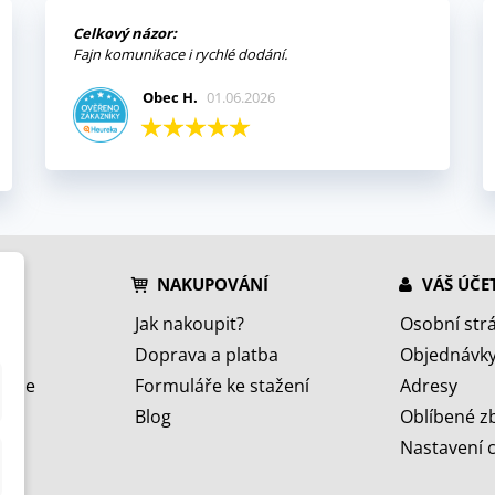
Celkový názor:
Fajn komunikace i rychlé dodání.
Obec H.
01.06.2026
NAKUPOVÁNÍ
VÁŠ ÚČE
Jak nakoupit?
Osobní str
Doprava a platba
Objednávk
jeme
Formuláře ke stažení
Adresy
Blog
Oblíbené z
Nastavení 