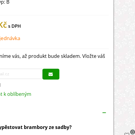
yp: B
Kč
jednávka
íme vás, až produkt bude skladem. Vložte váš
1
at k oblíbeným
vypěstovat brambory ze sadby?
0