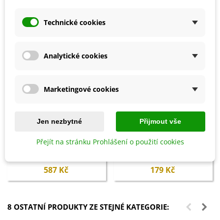
Technické cookies
Analytické cookies
Marketingové cookies
Jen nezbytné
Přijmout vše
Přidat do košíku
Přidat do košíku
Přejít na stránku Prohlášení o použití cookies
Ptačí budka pro brhlíka Bajin -
České organické hnojivo -
dřevěná - 1 ks
Hnojík - 1,3 l
587 Kč
179 Kč
8 OSTATNÍ PRODUKTY ZE STEJNÉ KATEGORIE: