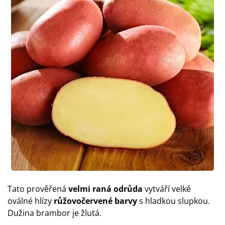
Tato prověřená
velmi raná odrůda
vytváří velké
oválné hlízy
růžovočervené barvy
s hladkou slupkou.
Dužina brambor je žlutá.