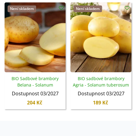
Není skladem
Není skladem
BIO Sadbové brambory
BIO sadbové brambory
Belana - Solanum
Agria - Solanum tuberosum
tuberosum - brambory -
- bio brambory - 10 ks
Dostupnost 03/2027
Dostupnost 03/2027
10 ks
204 Kč
189 Kč