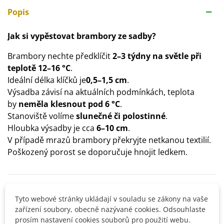
Popis
Jak si vypěstovat brambory ze sadby?
Brambory nechte předklíčit
2–3 týdny na světle při
teplotě 12–16 °C
.
Ideální délka klíčků je
0,5–1,5 cm
.
Výsadba závisí na aktuálních podmínkách, teplota
by
neměla klesnout pod 6 °C
.
Stanoviště volíme
slunečné či polostinné
.
Hloubka výsadby je cca
6–10 cm
.
V případě mrazů brambory překryjte netkanou textilií.
Poškozený porost se doporučuje hnojit ledkem.
Detaily produktu
Tyto webové stránky ukládají v souladu se zákony na vaše
zařízení soubory, obecně nazývané cookies. Odsouhlaste
SOUVISEJÍCÍ PRODUKTY
prosím nastavení cookies souborů pro použití webu.