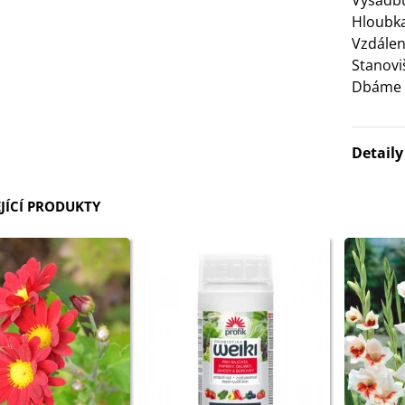
Výsadbu
Hloubka
3 Kč
Vzdálen
Stanovi
IO Bazalka pravá červená -
Dbáme n
cimum basilicum -...
6 Kč
Detail
IO Stévie sladká - Stevia
ebaudiana - bio...
JÍCÍ PRODUKTY
4 Kč