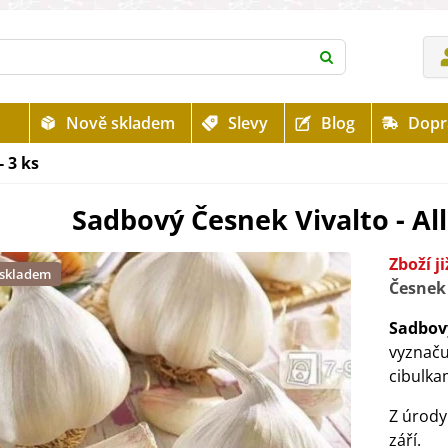
Nově skladem
Slevy
Blog
Dopr
- 3 ks
Sadbový Česnek Vivalto - All
Zboží j
 skladem
Česnek 
Sadbov
vyznačuj
cibulka
Z úrody
září.