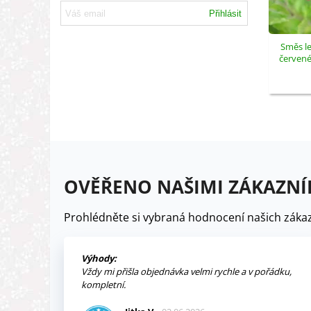
Přihlásit
Směs le
červeném
OVĚŘENO NAŠIMI ZÁKAZNÍ
Prohlédněte si vybraná hodnocení našich zákaz
Výhody:
Vždy mi přišla objednávka velmi rychle a v pořádku,
kompletní.