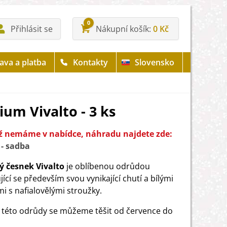
0
Přihlásit se
Nákupní košík
0 Kč
ava a platba
Kontakty
Slovensko
ium Vivalto - 3 ks
iž nemáme v nabídce, náhradu najdete zde:
- sadba
ý česnek Vivalto
je oblíbenou odrůdou
ící se především svou vynikající chutí a bílými
mi s nafialovělými stroužky.
 této odrůdy se můžeme těšit od července do