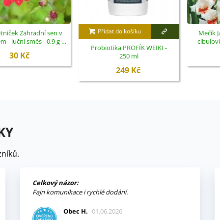
Přidat do košíku
tniček Zahradní sen v
Mečík J
 - luční směs - 0,9 g -
cibulov
Probiotika PROFÍK WEIKI -
ukončený
30 Kč
250 ml
249 Kč
KY
níků.
Celkový názor:
Fajn komunikace i rychlé dodání.
Obec H.
01.06.2026