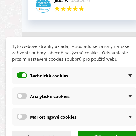
Jitka V.
02.06.2026
INFORMACE
HLEDÁTE
Tyto webové stránky ukládají v souladu se zákony na vaše
zařízení soubory, obecně nazývané cookies. Odsouhlaste
Obchodní podmínky
Slevy
prosím nastavení cookies souborů pro použití webu.
Reklamační řád
Novinky
Ochrana osobních údajů
Nyní doporuču
Technické cookies
Cookies
Mapa stránek
ÚKZÚZ info a odkazy
Analytické cookies
Marketingové cookies
★★★★★
4,9 celková spokojenost
s obchodem