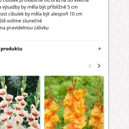
 cibulek provádíme od března do května
 výsadby by měla být přibližně 5 cm
ost cibulek by měla být alespoň 10 cm
ště volíme slunečné
a pravidelnou zálivku
y produktu