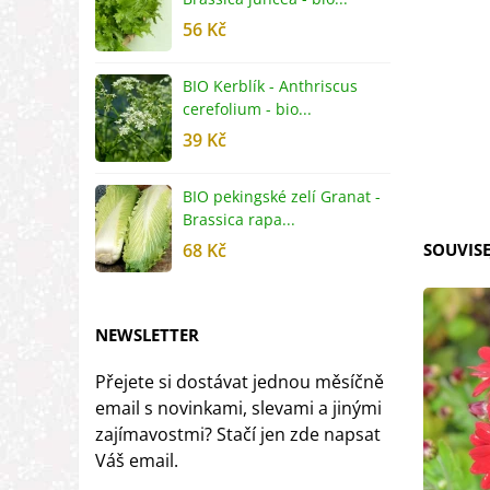
56 Kč
5
BIO Kerblík - Anthriscus
B
cerefolium - bio...
O
39 Kč
5
BIO pekingské zelí Granat -
B
Brassica rapa...
r
68 Kč
SOUVISE
8
NEWSLETTER
Přejete si dostávat jednou měsíčně
email s novinkami, slevami a jinými
zajímavostmi? Stačí jen zde napsat
Váš email.