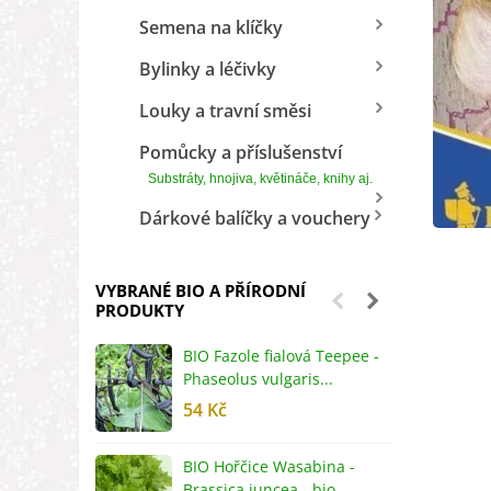
Semena na klíčky
Bylinky a léčivky
Louky a travní směsi
Pomůcky a příslušenství
Substráty, hnojiva, květináče, knihy aj.
Dárkové balíčky a vouchery
VYBRANÉ BIO A PŘÍRODNÍ
PRODUKTY
BIO Fazole fialová Teepee -
B
Phaseolus vulgaris...
R
54 Kč
5
BIO Hořčice Wasabina -
B
Brassica juncea - bio...
v