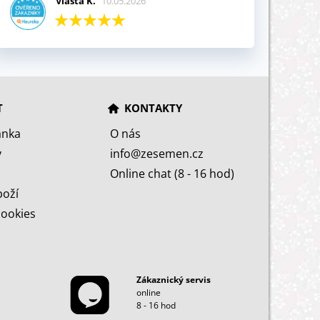
Vlasta K.
10.05.2026
T
KONTAKTY
ánka
O nás
y
info@zesemen.cz
Online chat (8 - 16 hod)
boží
cookies
Zákaznický servis
online
8 - 16 hod