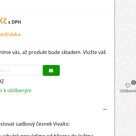
Kč
jednávka
íme vás, až produkt bude skladem. Vložte váš
9Z
0
at k oblíbeným
Oblíbené
ěstovat sadbový česnek Vivalto: