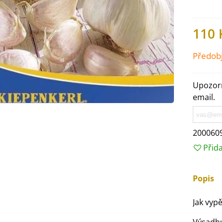
110 
Předob
Upozorn
email.
200060
Přid
IO Ředkev bílá Laurin -
aphanus sativus - bio...
Popis
4 Kč
Jak vyp
IO Mangold duhový - Beta
ulgaris - bio semena...