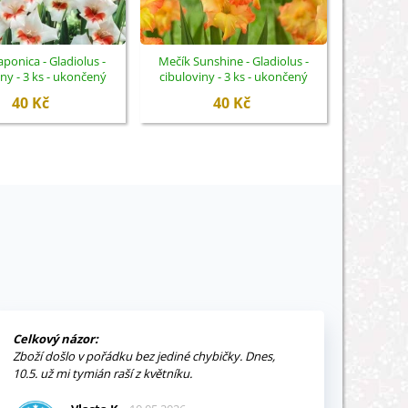
aponica - Gladiolus -
Mečík Sunshine - Gladiolus -
Mečík Al
iny - 3 ks - ukončený
cibuloviny - 3 ks - ukončený
cibulovi
40 Kč
40 Kč
Celkový názor:
Zboží došlo v pořádku bez jediné chybičky. Dnes,
10.5. už mi tymián raší z květníku.