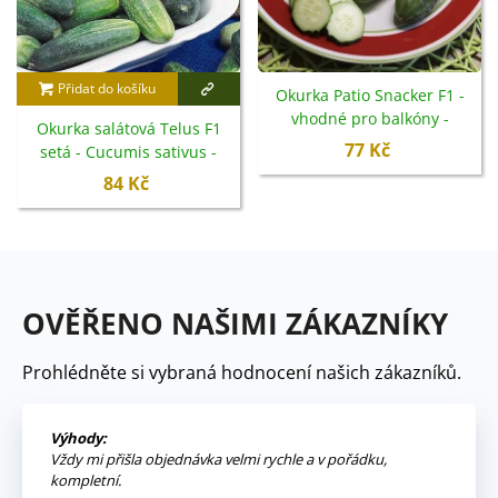
Přidat do košíku
Okurka Patio Snacker F1 -
vhodné pro balkóny -
Okurka salátová Telus F1
Cucumis sativus - semena -
77 Kč
setá - Cucumis sativus -
8 ks
semena - 4 ks
84 Kč
OVĚŘENO NAŠIMI ZÁKAZNÍKY
Prohlédněte si vybraná hodnocení našich zákazníků.
Výhody:
Vždy mi přišla objednávka velmi rychle a v pořádku,
kompletní.