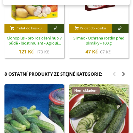
Přidat do košíku
Přidat do košíku
Clonoplus - pro rozložení hub v
Slimex - Ochrana rostlin před
půdě - biostimulant - AgroBio
slimáky - 100 g
Opava - 10 ml
121 Kč
47 Kč
173 Kč
67 Kč
8 OSTATNÍ PRODUKTY ZE STEJNÉ KATEGORIE:
Není skladem