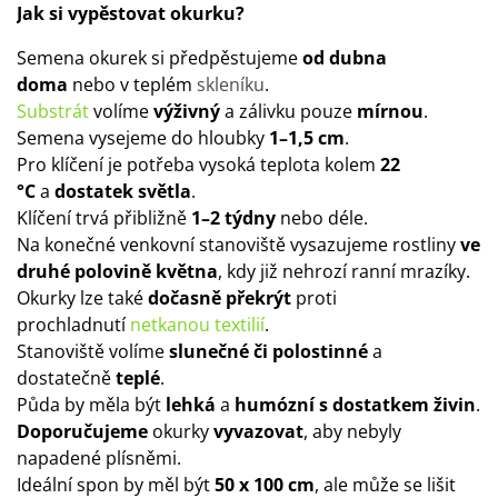
Jak si vypěstovat okurku?
Semena okurek si předpěstujeme
od dubna
doma
nebo v teplém
skleníku
.
Substrát
volíme
výživný
a zálivku pouze
mírnou
.
Semena vysejeme do hloubky
1–1,5 cm
.
Pro klíčení je potřeba vysoká teplota kolem
22
°C
a
dostatek světla
.
Klíčení trvá přibližně
1–2 týdny
nebo déle.
Na konečné venkovní stanoviště vysazujeme rostliny
ve
druhé polovině května
, kdy již nehrozí ranní mrazíky.
Okurky lze také
dočasně překrýt
proti
prochladnutí
netkanou textilií
.
Stanoviště volíme
slunečné či polostinné
a
dostatečně
teplé
.
Půda by měla být
lehká
a
humózní s dostatkem živin
.
Doporučujeme
okurky
vyvazovat
, aby nebyly
napadené plísněmi.
Ideální spon by měl být
50 x 100 cm
, ale může se lišit