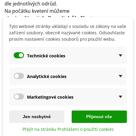
dle jednotlivých odrůd.
Na počátku kvetení můžeme
okurky
přihnojit
ledkem
či
drůbežím trusem
.
Okurky
nelze opakovaně pěstovat ve stejné půdě
.
Tyto webové stránky ukládají v souladu se zákony na vaše
Vhodnou předplodinou je řepa, hrách, fazole nebo
zařízení soubory, obecně nazývané cookies. Odsouhlaste
prosím nastavení cookies souborů pro použití webu.
cibule, nevhodnými plodinami jsou jahody či brambory.
Technické cookies
Detaily produktu
Analytické cookies
SOUVISEJÍCÍ PRODUKTY
Marketingové cookies
Sleva
Sleva
Jen nezbytné
Přijmout vše
Přejít na stránku Prohlášení o použití cookies