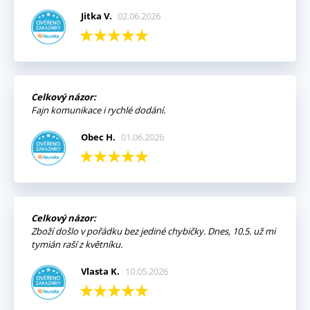
Jitka V.
02.06.2026
Celkový názor:
Fajn komunikace i rychlé dodání.
Obec H.
01.06.2026
Celkový názor:
Zboží došlo v pořádku bez jediné chybičky. Dnes, 10.5. už mi
tymián raší z květníku.
Vlasta K.
10.05.2026