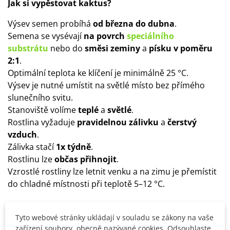
Jak si vypěstovat kaktus?
Výsev semen probíhá
od března do dubna
.
Semena se vysévají
na povrch
speciálního
substrátu
nebo do
směsi zeminy
a
písku v poměru
2:1
.
Optimální teplota ke klíčení je minimálně 25 °C.
Výsev je nutné umístit na světlé místo bez přímého
slunečního svitu.
Stanoviště volíme
teplé
a
světlé
.
Rostlina vyžaduje
pravidelnou zálivku
a
čerstvý
vzduch
.
Zálivka stačí
1x týdně
.
Rostlinu lze
občas přihnojit
.
Vzrostlé rostliny lze letnit venku a na zimu je přemístit
do chladné místnosti při teplotě 5–12 °C.
Tyto webové stránky ukládají v souladu se zákony na vaše
Detaily produktu
zařízení soubory, obecně nazývané cookies. Odsouhlaste