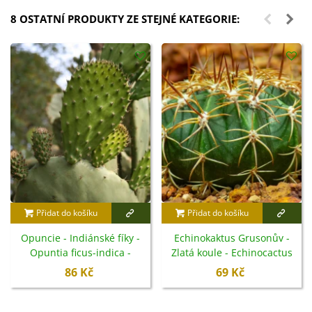
8 OSTATNÍ PRODUKTY ZE STEJNÉ KATEGORIE:
Přidat do košíku
Přidat do košíku
Opuncie - Indiánské fíky -
Echinokaktus Grusonův -
Opuntia ficus-indica -
Zlatá koule - Echinocactus
semena - 7 ks
grusonii - semena - 8 ks
86 Kč
69 Kč