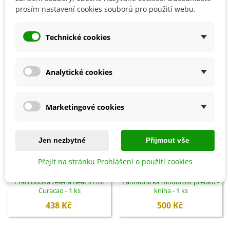
prosím nastavení cookies souborů pro použití webu.
SOUVISEJÍCÍ PRODUKTY
Technické cookies
Analytické cookies
Marketingové cookies
Jen nezbytné
Přijmout vše
Přejít na stránku Prohlášení o použití cookies
Přidat do košíku
Přidat do košíku
Ptačí budka zelená Beach Hut
Zahradnická moudrost předků -
Curacao - 1 ks
kniha - 1 ks
438 Kč
500 Kč