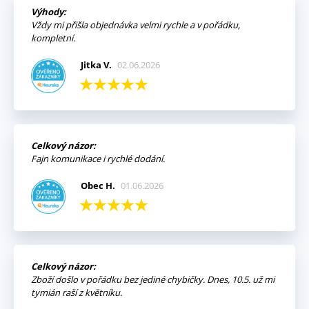
Výhody:
Vždy mi přišla objednávka velmi rychle a v pořádku,
kompletní.
Jitka V.
02.06.2026
Celkový názor:
Fajn komunikace i rychlé dodání.
Obec H.
01.06.2026
Celkový názor:
Zboží došlo v pořádku bez jediné chybičky. Dnes, 10.5. už mi
tymián raší z květníku.