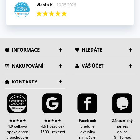
Vlasta K.
10.05.2026
INFORMACE
HLEDÁTE
NAKUPOVÁNÍ
VÁŠ ÚČET
KONTAKTY
★★★★★
★★★★★
Facebook
Zákaznický
4,9 celková
4,9 hvězdiček
Sledujte
servis
spokojenost
1500+ recenzí
aktuality
online
s obchodem
na našem
8 - 16 hod