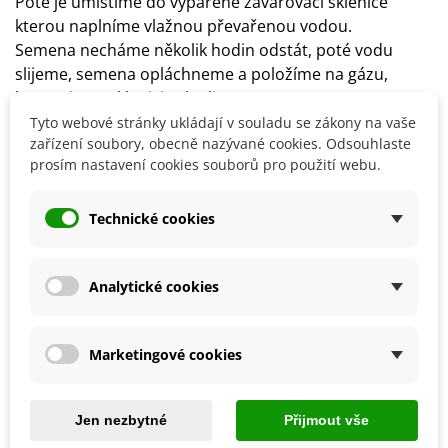
Poté je umístíme do vypařené zavařovací sklenice
kterou naplníme vlažnou převařenou vodou.
Semena necháme několik hodin odstát, poté vodu
slijeme, semena opláchneme a položíme na gázu,
kterou jsme sklenici zakryli.
Sklenici se semeny poté necháme stát na teplém
Tyto webové stránky ukládají v souladu se zákony na vaše
zařízení soubory, obecně nazývané cookies. Odsouhlaste
stinném místě.
prosím nastavení cookies souborů pro použití webu.
Semena oplachujeme alespoň dvakrát denně.
Po 3–4 dnech jsou klíčky připraveny ke spotřebě.
Technické cookies
Detaily produktu
Analytické cookies
SOUVISEJÍCÍ PRODUKTY
Marketingové cookies
Jen nezbytné
Přijmout vše