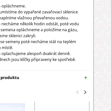
 opláchneme.
 umístíme do vypařené zavařovací sklenice
naplníme vlažnou převařenou vodou.
necháme několik hodin odstát, poté vodu
, semena opláchneme a položíme na gázu,
sme sklenici zakryli.
i se semeny poté necháme stát na teplém
 místě.
oplachujeme alespoň dvakrát denně.
dnech jsou klíčky připraveny ke spotřebě.
y produktu