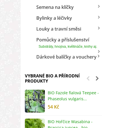
Semena na klíčky
Bylinky a léčivky
Louky a travní směsi
Pomůcky a příslušenství
Substráty, hnojiva, květináče, knihy aj.
Dárkové balíčky a vouchery
VYBRANÉ BIO A PŘÍRODNÍ
PRODUKTY
BIO Fazole fialová Teepee -
B
Phaseolus vulgaris...
R
54 Kč
5
BIO Hořčice Wasabina -
B
Brassica juncea - bio...
v