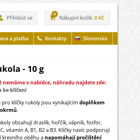
0
Přihlásit se
Nákupní košík
0 Kč
ava a platba
Kontakty
Slovensko
kola - 10 g
iž nemáme v nabídce, náhradu najdete zde:
 ke klíčení
pro klíčky rukoly jsou vynikajícím
doplňkem
pokrmů
.
ukoly obsahují draslík, hořčík, vápník, fosfor,
C, vitamín A, B1, B2 a B3. Klíčky navíc podporují
í krevního oběhu a
napomáhají pročištění