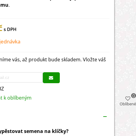
smu
.
č
jednávka
íme vás, až produkt bude skladem. Vložte váš
3Z
0
at k oblíbeným
Oblíbené
vypěstovat semena na klíčky?