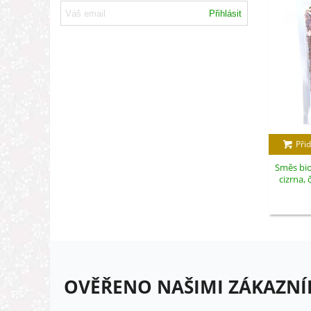
Přihlásit
Přid
Směs bio
cizrna, 
OVĚŘENO NAŠIMI ZÁKAZNÍ