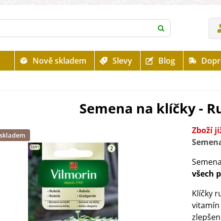
Nově skladem
Slevy
Blog
Dopr
Semena na klíčky - Ru
Zboží j
 skladem
Semena
Semena 
všech 
Klíčky r
vitamín 
zlepšen