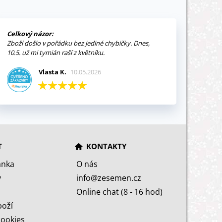
Celkový názor:
Zboží došlo v pořádku bez jediné chybičky. Dnes,
10.5. už mi tymián raší z květníku.
Vlasta K.
10.05.2026
T
KONTAKTY
ánka
O nás
y
info@zesemen.cz
Online chat (8 - 16 hod)
boží
cookies