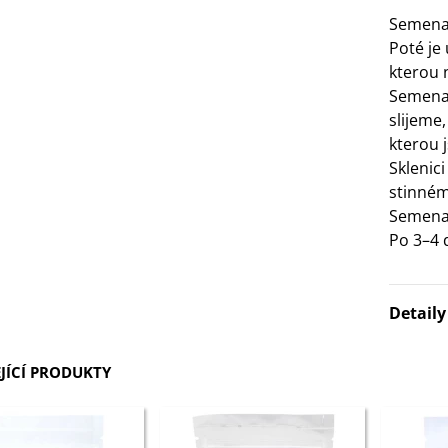
Semena
3 Kč
Poté je
kterou 
IO Bazalka pravá červená -
Semena 
cimum basilicum -...
slijeme
6 Kč
kterou j
Sklenic
IO Stévie sladká - Stevia
stinném
ebaudiana - bio...
Semena 
4 Kč
Po 3–4 
Detail
JÍCÍ PRODUKTY