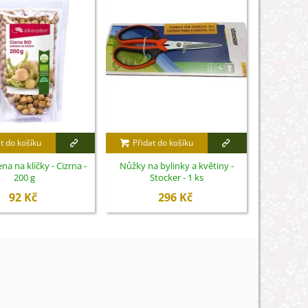
t do košíku
Přidat do košíku
Přidat
a na klíčky - Cizrna -
Nůžky na bylinky a květiny -
Klíčící mi
200 g
Stocker - 1 ks
92 Kč
296 Kč