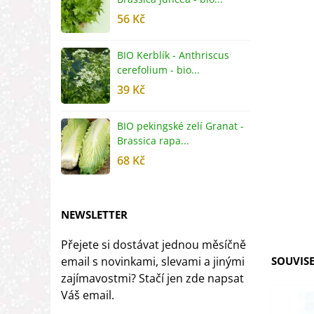
56 Kč
5
BIO Kerblík - Anthriscus
B
cerefolium - bio...
O
39 Kč
5
BIO pekingské zelí Granat -
B
Brassica rapa...
r
68 Kč
8
NEWSLETTER
Přejete si dostávat jednou měsíčně
email s novinkami, slevami a jinými
SOUVISE
zajímavostmi? Stačí jen zde napsat
Váš email.