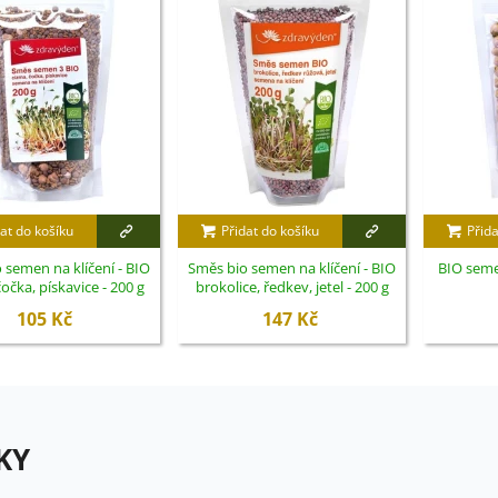
at do košíku
Přidat do košíku
Přida
 semen na klíčení - BIO
Směs bio semen na klíčení - BIO
BIO semen
čočka, pískavice - 200 g
brokolice, ředkev, jetel - 200 g
105 Kč
147 Kč
KY