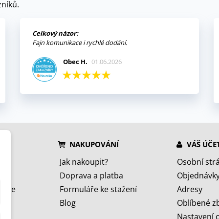
níků.
Celkový názor:
Fajn komunikace i rychlé dodání.
Obec H.
01.06.2026
NAKUPOVÁNÍ
VÁŠ ÚČE
Jak nakoupit?
Osobní str
Doprava a platba
Objednávk
jeme
Formuláře ke stažení
Adresy
Blog
Oblíbené z
Nastavení 