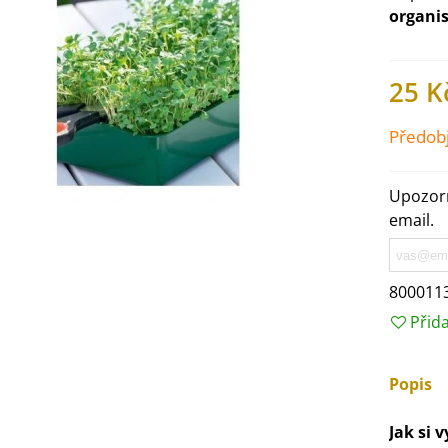
organi
25 K
Předob
Upozorn
email.
800011
Přid
IO Ředkev bílá Laurin -
aphanus sativus - bio...
4 Kč
Popis
IO Mangold duhový - Beta
Jak si 
ulgaris - bio semena...