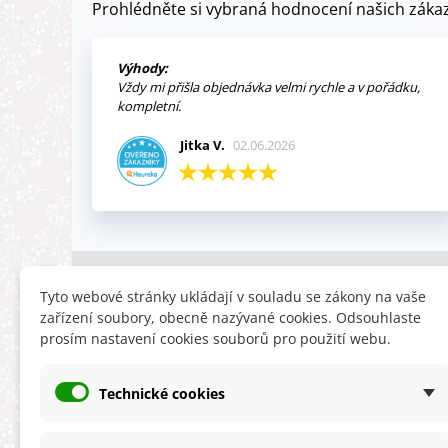
Prohlédněte si vybraná hodnocení našich zákaz
Výhody:
Vždy mi přišla objednávka velmi rychle a v pořádku,
kompletní.
Jitka V.
02.06.2026
INFORMACE
HLEDÁTE
Tyto webové stránky ukládají v souladu se zákony na vaše
zařízení soubory, obecně nazývané cookies. Odsouhlaste
Obchodní podmínky
Slevy
prosím nastavení cookies souborů pro použití webu.
Reklamační řád
Novinky
Ochrana osobních údajů
Nyní doporuču
Technické cookies
Cookies
Mapa stránek
ÚKZÚZ info a odkazy