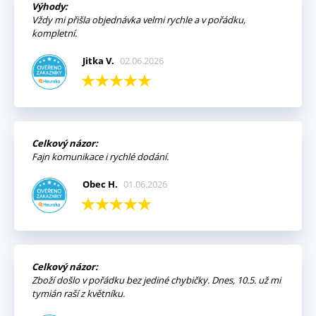
Výhody:
Vždy mi přišla objednávka velmi rychle a v pořádku,
kompletní.
Jitka V.
02.06.2026
Celkový názor:
Fajn komunikace i rychlé dodání.
Obec H.
01.06.2026
Celkový názor:
Zboží došlo v pořádku bez jediné chybičky. Dnes, 10.5. už mi
tymián raší z květníku.