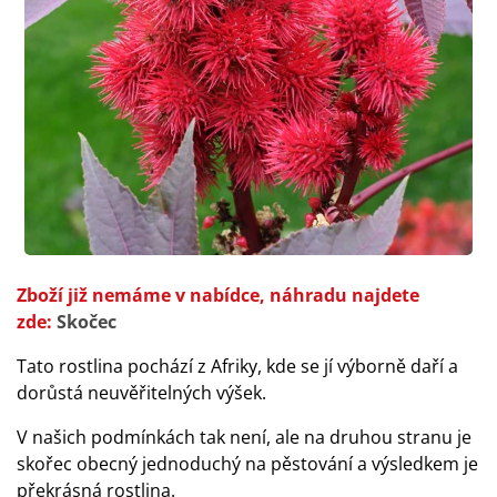
Zboží již nemáme v nabídce, náhradu najdete
zde:
Skočec
Tato rostlina pochází z Afriky, kde se jí výborně daří a
dorůstá neuvěřitelných výšek.
V našich podmínkách tak není, ale na druhou stranu je
skořec obecný jednoduchý na pěstování a výsledkem je
překrásná rostlina.