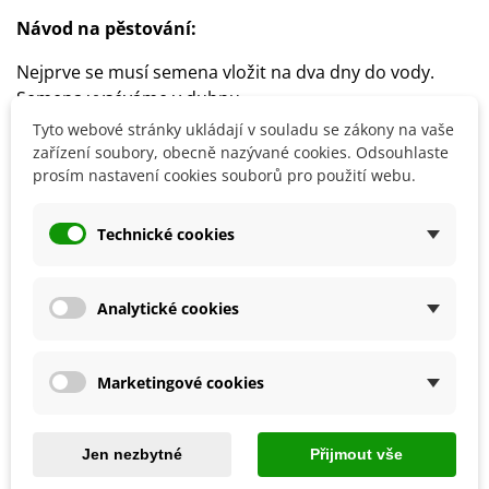
Návod na pěstování:
Nejprve se musí semena vložit na dva dny do vody.
Semena vyséváme v dubnu.
Dále je nutný dobrá drenáž s třetinou písku.
Tyto webové stránky ukládají v souladu se zákony na vaše
Semena skočce klíčí v interiéru v polostínu cca měsíc.
zařízení soubory, obecně nazývané cookies. Odsouhlaste
prosím nastavení cookies souborů pro použití webu.
Ven přesouváme ve druhé polovině května.
Stanoviště volíme slunečné, chráněné před větrem.
Technické cookies
Detaily produktu
Analytické cookies
SOUVISEJÍCÍ PRODUKTY
Marketingové cookies
Jen nezbytné
Přijmout vše