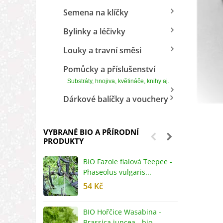
Semena na klíčky
Bylinky a léčivky
Louky a travní směsi
Pomůcky a příslušenství
Substráty, hnojiva, květináče, knihy aj.
Dárkové balíčky a vouchery
VYBRANÉ BIO A PŘÍRODNÍ
PRODUKTY
BIO Fazole fialová Teepee -
B
Phaseolus vulgaris...
R
54 Kč
5
BIO Hořčice Wasabina -
B
Brassica juncea - bio...
v