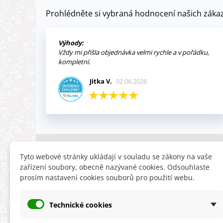
Prohlédněte si vybraná hodnocení našich zákaz
Výhody:
Vždy mi přišla objednávka velmi rychle a v pořádku,
kompletní.
Jitka V.
02.06.2026
INFORMACE
HLEDÁTE
Tyto webové stránky ukládají v souladu se zákony na vaše
zařízení soubory, obecně nazývané cookies. Odsouhlaste
Obchodní podmínky
Slevy
prosím nastavení cookies souborů pro použití webu.
Reklamační řád
Novinky
Ochrana osobních údajů
Nyní doporuču
Technické cookies
Cookies
Mapa stránek