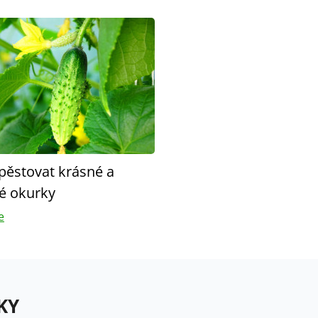
ypěstovat krásné a
é okurky
e
KY