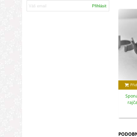
Přihlásit
Přid
Spona
rajč
PODOBN