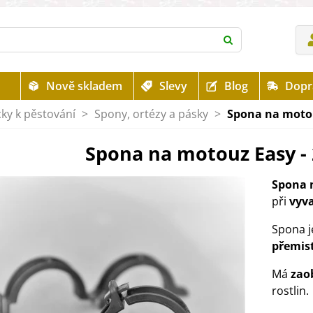
Nově skladem
Slevy
Blog
Dopr
ky k pěstování
>
Spony, ortézy a pásky
>
Spona na motou
Spona na motouz Easy - 
Spona 
při
vyv
Spona 
přemis
Má
zao
rostlin.