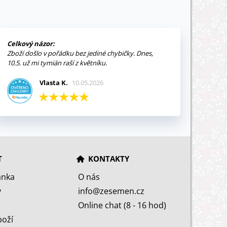
Celkový názor:
Zboží došlo v pořádku bez jediné chybičky. Dnes,
10.5. už mi tymián raší z květníku.
Vlasta K.
10.05.2026
T
KONTAKTY
ánka
O nás
y
info@zesemen.cz
Online chat (8 - 16 hod)
boží