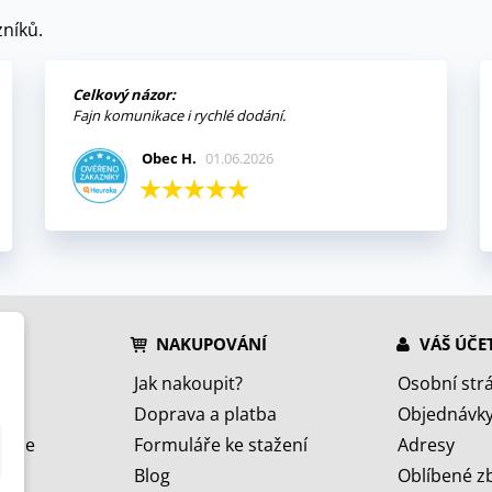
níků.
Celkový názor:
Fajn komunikace i rychlé dodání.
Obec H.
01.06.2026
NAKUPOVÁNÍ
VÁŠ ÚČE
Jak nakoupit?
Osobní str
Doprava a platba
Objednávk
jeme
Formuláře ke stažení
Adresy
Blog
Oblíbené z