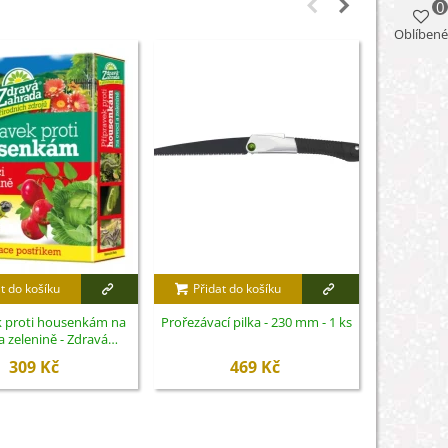
0
Oblíbené
t do košíku
Přidat do košíku
Přidat
k proti housenkám na
Prořezávací pilka - 230 mm - 1 ks
Zimní v
a zelenině - Zdravá
venkovní 
ochrana rostlin - 2 x 10
309 Kč
469 Kč
g