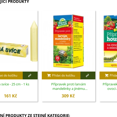
JÍCÍ PRODUKTY
3 Kč
IO Bazalka pravá červená -
cimum basilicum -...
6 Kč
IO Stévie sladká - Stevia
ebaudiana - bio...
4 Kč
at do košíku
Přidat do košíku
Přida
 svíce - 25 cm - 1 ks
Přípravek proti larvám
Příprave
mandelinky a jinému
ovoci 
škodlivému hmyzu - Zdravá
zahrada - 
161 Kč
309 Kč
zahrada - ochrana rostlin - 20 ml
NÍ PRODUKTY ZE STEJNÉ KATEGORIE: