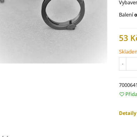
Vybave
Balení
o
53 K
Sklade
-
700064
Přid
IO Ředkev bílá Laurin -
aphanus sativus - bio...
Detail
4 Kč
IO Mangold duhový - Beta
ulgaris - bio semena...