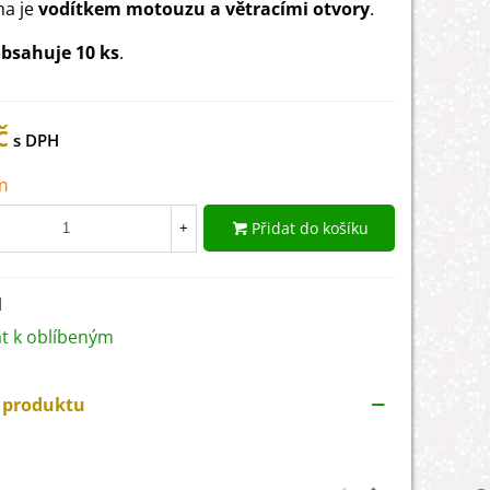
na je
vodítkem motouzu a větracími otvory
.
bsahuje 10 ks
.
č
m
Přidat do košíku
+
1
at k oblíbeným
y produktu