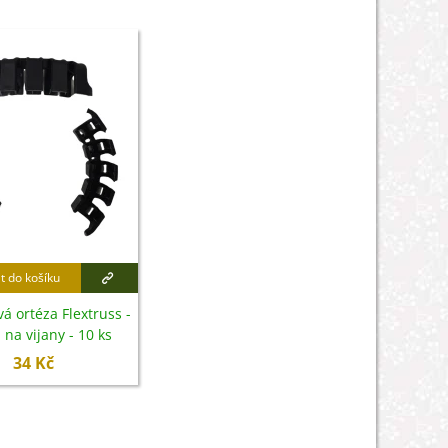
t do košíku
á ortéza Flextruss -
 na vijany - 10 ks
34 Kč