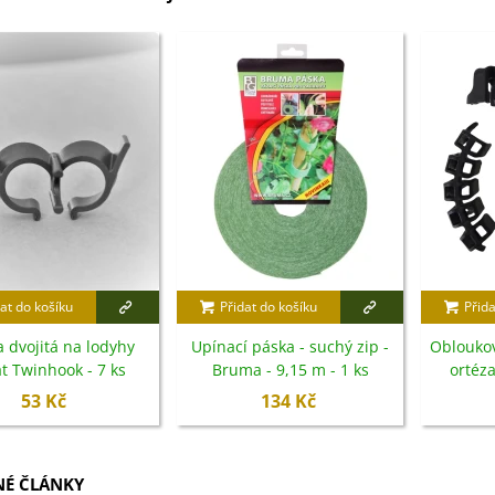
at do košíku
Přidat do košíku
Přida
 dvojitá na lodyhy
Upínací páska - suchý zip -
Obloukov
at Twinhook - 7 ks
Bruma - 9,15 m - 1 ks
ortéza
53 Kč
134 Kč
É ČLÁNKY