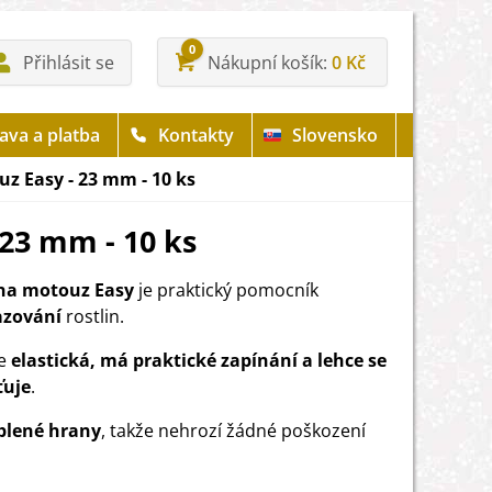
0
Přihlásit se
Nákupní košík
0 Kč
ava a platba
Kontakty
Slovensko
z Easy - 23 mm - 10 ks
23 mm - 10 ks
na motouz Easy
je praktický pomocník
azování
rostlin.
je
elastická, má praktické zapínání a lehce se
ťuje
.
blené hrany
, takže nehrozí žádné poškození