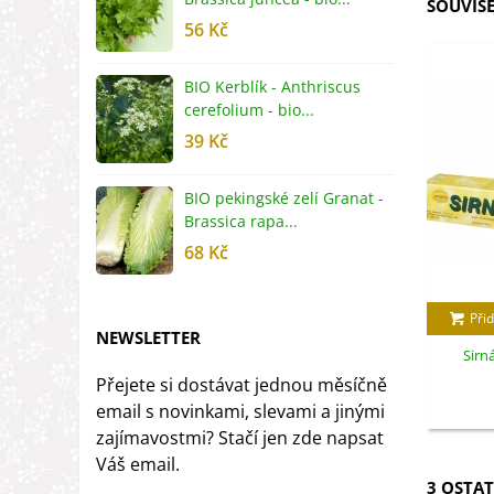
SOUVISE
56 Kč
5
BIO Kerblík - Anthriscus
B
cerefolium - bio...
O
39 Kč
5
BIO pekingské zelí Granat -
B
Brassica rapa...
r
68 Kč
8
Přid
NEWSLETTER
Sirná
Přejete si dostávat jednou měsíčně
email s novinkami, slevami a jinými
zajímavostmi? Stačí jen zde napsat
Váš email.
3 OSTAT