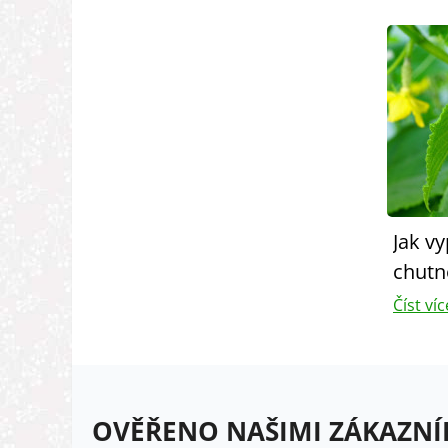
Jak v
chutn
Číst víc
OVĚŘENO NAŠIMI ZÁKAZNÍ