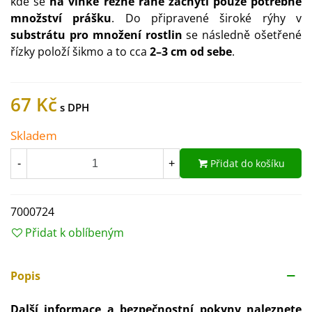
kde se
na vlhké řezné ráně zachytí pouze potřebné
množství prášku
. Do připravené široké rýhy v
substrátu pro množení rostlin
se následně ošetřené
řízky položí šikmo a to cca
2–3 cm od sebe
.
67 Kč
Skladem
Přidat do košíku
-
+
7000724
Přidat k oblíbeným
Popis
Další informace a bezpečnostní pokyny naleznete