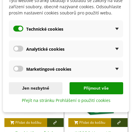
Tyto webové stránky ukládají v souladu se zákony na vaše
Prořezávací pilka - 230 mm - 1
Sirná svíce - 25 cm - 1 ks
zařízení soubory, obecně nazývané cookies. Odsouhlaste
ks
prosím nastavení cookies souborů pro použití webu.
482 Kč
161 Kč
Technické cookies
8 OSTATNÍ PRODUKTY ZE STEJNÉ KATEGORIE:
Analytické cookies
Marketingové cookies
Jen nezbytné
Přijmout vše
Přejít na stránku Prohlášení o použití cookies
Přidat do košíku
Přidat do košíku