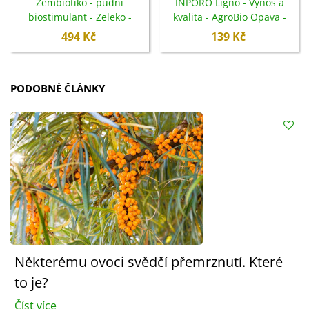
Zembiotiko - půdní
INPORO Ligno - Výnos a
biostimulant - Zeleko -
kvalita - AgroBio Opava -
100 g
250 ml
494 Kč
139 Kč
PODOBNÉ ČLÁNKY
Některému ovoci svědčí přemrznutí. Které
to je?
Číst více