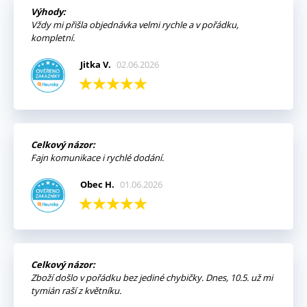
Výhody:
Vždy mi přišla objednávka velmi rychle a v pořádku,
kompletní.
Jitka V.
02.06.2026
Celkový názor:
Fajn komunikace i rychlé dodání.
Obec H.
01.06.2026
Celkový názor:
Zboží došlo v pořádku bez jediné chybičky. Dnes, 10.5. už mi
tymián raší z květníku.