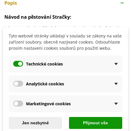
Popis
Návod na pěstování Stračky:
Výsev semínek může být proveden do volné půdy, do
záhonů nebo truhlíků.
Tyto webové stránky ukládají v souladu se zákony na vaše
zařízení soubory, obecně nazývané cookies. Odsouhlaste
Vhodná doba na výsev je mezi březnem a dubnem.
prosím nastavení cookies souborů pro použití webu.
Semínka zlehka zasypeme.
Pěstební spon: 35cm x 35cm.
Technické cookies
Detaily produktu
Analytické cookies
SOUVISEJÍCÍ PRODUKTY
Marketingové cookies
Jen nezbytné
Přijmout vše