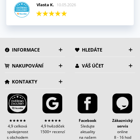
Vlasta K.
10.05.2026
INFORMACE
HLEDÁTE
NAKUPOVÁNÍ
VÁŠ ÚČET
KONTAKTY
★★★★★
★★★★★
Facebook
Zákaznický
4,9 celková
4,9 hvězdiček
Sledujte
servis
spokojenost
1500+ recenzí
aktuality
online
s obchodem
na našem
8 - 16 hod