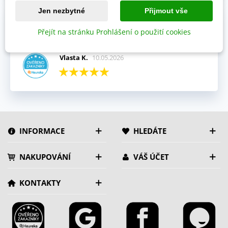
Jen nezbytné
Přijmout vše
Celkový názor:
Zboží došlo v pořádku bez jediné chybičky. Dnes, 10.5. už mi
Přejít na stránku Prohlášení o použití cookies
tymián raší z květníku.
Vlasta K.
10.05.2026
INFORMACE
HLEDÁTE
NAKUPOVÁNÍ
VÁŠ ÚČET
KONTAKTY