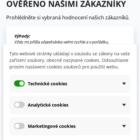
OVĚŘENO NAŠIMI ZÁKAZNÍKY
pro naše zdraví velmi prospěšné
.
Prohlédněte si vybraná hodnocení našich zákazníků.
Výhody:
Vždy mi přišla objednávka velmi rychle a v pořádku,
kompletní.
Tyto webové stránky ukládají v souladu se zákony na vaše
zařízení soubory, obecně nazývané cookies. Odsouhlaste
Jitka V.
02.06.2026
prosím nastavení cookies souborů pro použití webu.
Technické cookies
Celkový názor:
Fajn komunikace i rychlé dodání.
Analytické cookies
Obec H.
01.06.2026
Marketingové cookies