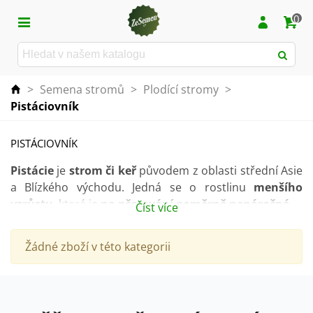
0
>
Semena stromů
>
Plodící stromy
>
Pistáciovník
PISTÁCIOVNÍK
Pistácie
je
strom či keř
původem z oblasti střední Asie
a Blízkého východu. Jedná se o rostlinu
menšího
vzrůstu
, která je
na pěstování poměrně nenáročná
.
Číst více
Stanoviště volte
slunečné
, popřípadě můžete i
Žádné zboží v této kategorii
polostinné.
Dobře snáší suché půdy
, naopak se jí
nedaří v přemokřených a kyselých půdách.
Pistácie jsou pro mnohé z nás velmi oblíbenou, ale za
to drahou pochutinou. Mají
specifickou chuť
a jsou