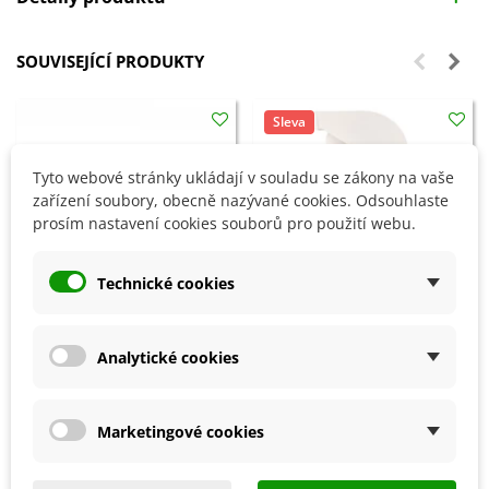
SOUVISEJÍCÍ PRODUKTY
Sleva
Tyto webové stránky ukládají v souladu se zákony na vaše
zařízení soubory, obecně nazývané cookies. Odsouhlaste
prosím nastavení cookies souborů pro použití webu.
Technické cookies
Analytické cookies
Přidat do košíku
Přidat do košíku
Zahradnické nůžky - pro leváky
Bylinky - rozprašovač - AgroBio
i praváky - Fiskars - 1 ks
- 250 ml
Marketingové cookies
482 Kč
125 Kč
179 Kč