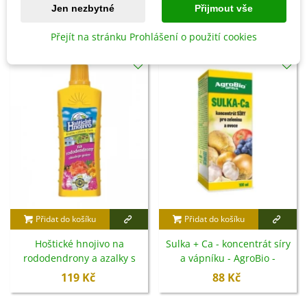
Jen nezbytné
Přijmout vše
8 OSTATNÍ PRODUKTY ZE STEJNÉ KATEGORIE:
Přejít na stránku Prohlášení o použití cookies
Přidat do košíku
Přidat do košíku
Hoštické hnojivo na
Sulka + Ca - koncentrát síry
rododendrony a azalky s
a vápníku - AgroBio -
guánem - tekuté hnojivo -
hnojivo - 100 ml
119 Kč
88 Kč
500 ml