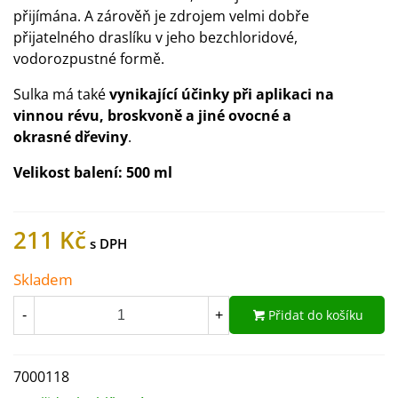
přijímána. A zárověň je zdrojem velmi dobře
přijatelného draslíku v jeho bezchloridové,
vodorozpustné formě.
Sulka má také
vynikající účinky při aplikaci na
vinnou révu, broskvoně a jiné ovocné a
okrasné dřeviny
.
Velikost balení:
500 ml
211 Kč
Skladem
Přidat do košíku
-
+
7000118