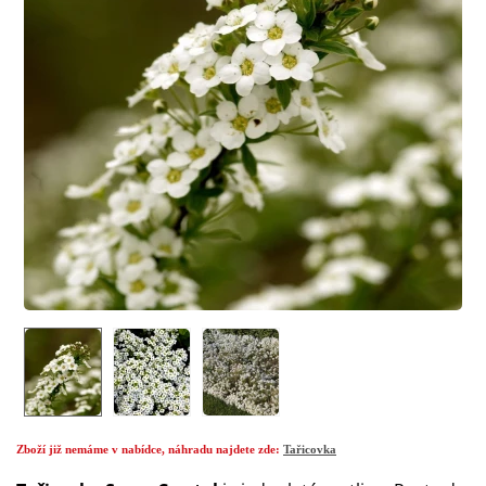
Zboží již nemáme v nabídce, náhradu najdete zde:
Tařicovka