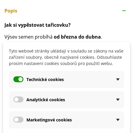
Popis
Jak si vypěstovat tařicovku?
Výsev semen probíhá
od března do dubna
.
Semena se vysévají
na povrch substrátu
.
Optimální teplota ke klíčení je
okolo 18 °C
.
Tyto webové stránky ukládají v souladu se zákony na vaše
zařízení soubory, obecně nazývané cookies. Odsouhlaste
Doba klíčení je
1–2 týdny
.
prosím nastavení cookies souborů pro použití webu.
Stanoviště volíme
polostinné
.
Půda by měla být
dobře propustná
.
Zálivka by měla být
pravidelná
, pozor však na
Technické cookies
přemokření.
Analytické cookies
Detaily produktu
Marketingové cookies
SOUVISEJÍCÍ PRODUKTY