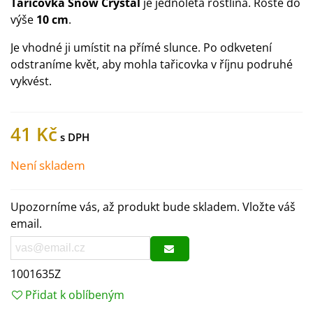
Tařicovka Snow Crystal
je jednoletá rostlina. Roste do
výše
10 cm
.
Je vhodné ji umístit na přímé slunce. Po odkvetení
odstraníme květ, aby mohla tařicovka v říjnu podruhé
vykvést.
41 Kč
Není skladem
Upozorníme vás, až produkt bude skladem. Vložte váš
email.
1001635Z
Přidat k oblíbeným