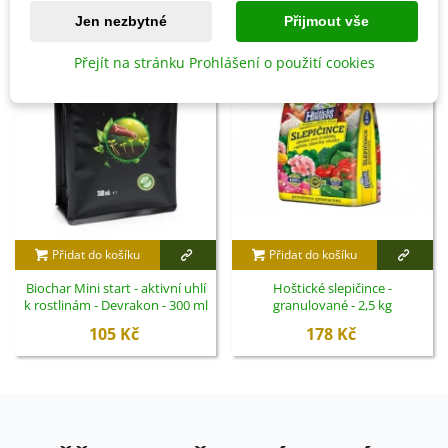
Jen nezbytné
Přijmout vše
Přejít na stránku Prohlášení o použití cookies
Přidat do košíku
Přidat do košíku
Biochar Mini start - aktivní uhlí
Hoštické slepičince -
k rostlinám - Devrakon - 300 ml
granulované - 2,5 kg
105 Kč
178 Kč