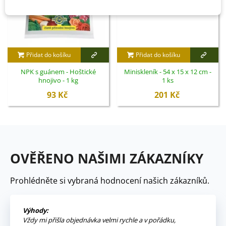
Přidat do košíku
Přidat do košíku
NPK s guánem - Hoštické
Miniskleník - 54 x 15 x 12 cm -
hnojivo - 1 kg
1 ks
93 Kč
201 Kč
OVĚŘENO NAŠIMI ZÁKAZNÍKY
Prohlédněte si vybraná hodnocení našich zákazníků.
Výhody:
Vždy mi přišla objednávka velmi rychle a v pořádku,