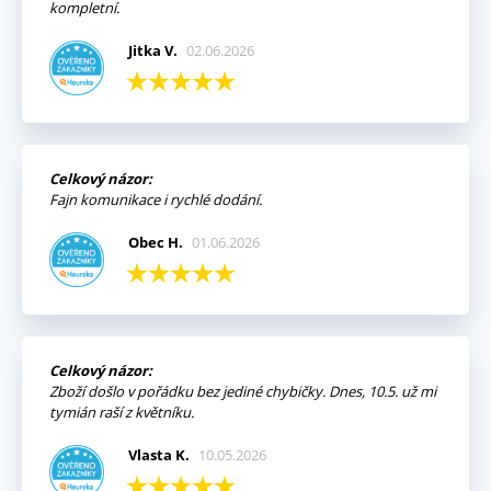
kompletní.
Jitka V.
02.06.2026
Celkový názor:
Fajn komunikace i rychlé dodání.
Obec H.
01.06.2026
Celkový názor:
Zboží došlo v pořádku bez jediné chybičky. Dnes, 10.5. už mi
tymián raší z květníku.
Vlasta K.
10.05.2026