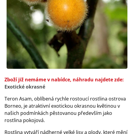
Zboží již nemáme v nabídce, náhradu najdete zde:
Exotické okrasné
Teron Asam, oblíbená rychle rostoucí rostlina ostrova
Borneo, je atraktivní exotickou okrasnou květinou v
našich podmínkách pěstovanou především jako
rostlina pokojová.
Rostlina vytváří nádherné velké lisy a plody, které mění