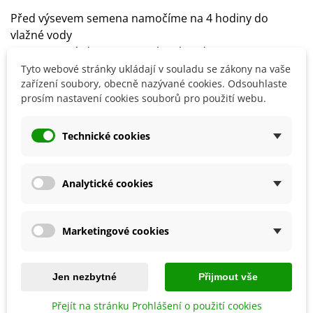
Před výsevem semena namočíme na 4 hodiny do
vlažné vody
Semena vyséváme na povrch substrátu
Substrát volíme výživný a propustný
Tyto webové stránky ukládají v souladu se zákony na vaše
zařízení soubory, obecně nazývané cookies. Odsouhlaste
Klíčení trvá až 6 týdnů
prosím nastavení cookies souborů pro použití webu.
Rostlina není mrazuvzdorná
Technické cookies
Detaily produktu
Analytické cookies
SOUVISEJÍCÍ PRODUKTY
Marketingové cookies
Jen nezbytné
Přijmout vše
Přejít na stránku Prohlášení o použití cookies