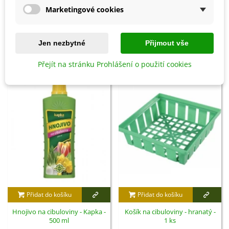
Marketingové cookies
Detaily produktu
Jen nezbytné
Přijmout vše
SOUVISEJÍCÍ PRODUKTY
Přejít na stránku Prohlášení o použití cookies
Přidat do košíku
Přidat do košíku
Hnojivo na cibuloviny - Kapka -
Košík na cibuloviny - hranatý -
500 ml
1 ks