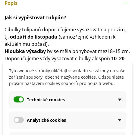
Popis
Jak si vypěstovat tulipán?
Cibulky tulipánů doporučujeme vysazovat na podzim,
tj.
od září do listopadu
(samozřejmě vzhledem k
aktuálnímu počasí).
Hloubka výsadby
by se měla pohybovat mezi 8–15 cm.
Doporučujeme vždy vysazovat cibulky alespoň
10–20
cm od sebe
.
Tyto webové stránky ukládají v souladu se zákony na vaše
Stanoviště
pro tulipány zvolíme slunečné či
zařízení soubory, obecně nazývané cookies. Odsouhlaste
polostinné.
prosím nastavení cookies souborů pro použití webu.
Substrát
by měl být výživný, s pH 6–7, hlinitopísčitý.
Co dělat s tulipány po odkvětu?
Technické cookies
Cibulky doporučujeme vyjmout z půdy
v červnu
.
Cibulky očistíme a poté uložíme do místnosti
s
Analytické cookies
teplotou kolem 15 °C
. Teplota by neměla příliš kolísat.