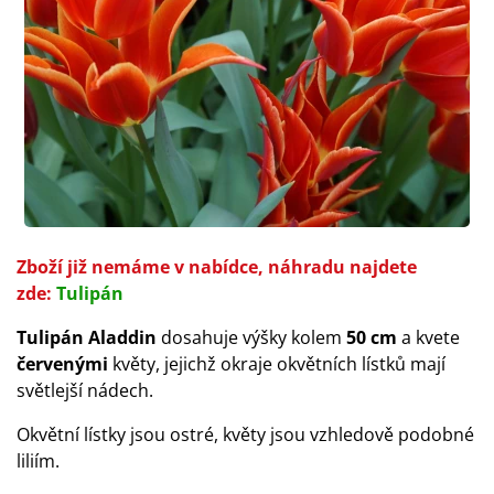
Zboží již nemáme v nabídce, náhra
du najdete
zde:
Tulipán
Tulipán Aladdin
dosahuje výšky kolem
50 cm
a kvete
červenými
květy, jejichž okraje okvětních lístků mají
světlejší nádech.
Okvětní lístky jsou ostré, květy jsou vzhledově podobné
liliím.