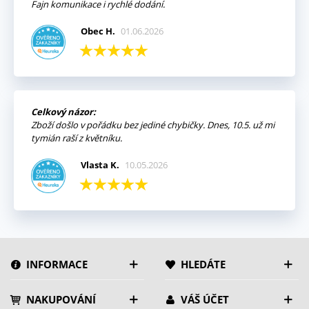
Fajn komunikace i rychlé dodání.
Obec H.
01.06.2026
Celkový názor:
Zboží došlo v pořádku bez jediné chybičky. Dnes, 10.5. už mi
tymián raší z květníku.
Vlasta K.
10.05.2026
INFORMACE
HLEDÁTE
NAKUPOVÁNÍ
VÁŠ ÚČET