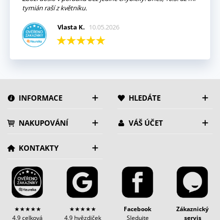
tymián raší z květníku.
Vlasta K.
10.05.2026
INFORMACE
HLEDÁTE
NAKUPOVÁNÍ
VÁŠ ÚČET
KONTAKTY
★★★★★
★★★★★
Facebook
Zákaznický
4,9 celková
4,9 hvězdiček
Sledujte
servis