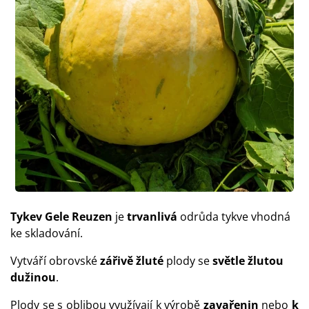
Tykev Gele Reuzen
je
trvanlivá
odrůda tykve vhodná
ke skladování.
Vytváří obrovské
zářivě
žluté
plody se
světle žlutou
dužinou
.
Plody se s oblibou využívají k výrobě
zavařenin
nebo
k