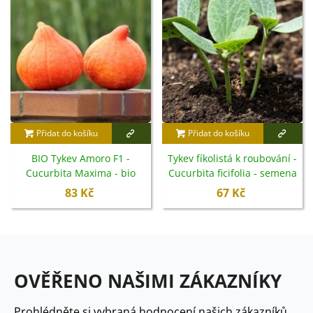
Přidat do košíku
Přidat do košíku
BIO Tykev Amoro F1 -
Tykev fíkolistá k roubování -
Cucurbita Maxima - bio
Cucurbita ficifolia - semena
semena - 5 ks
- 10 ks
83 Kč
67 Kč
OVĚŘENO NAŠIMI ZÁKAZNÍKY
Prohlédněte si vybraná hodnocení našich zákazníků.