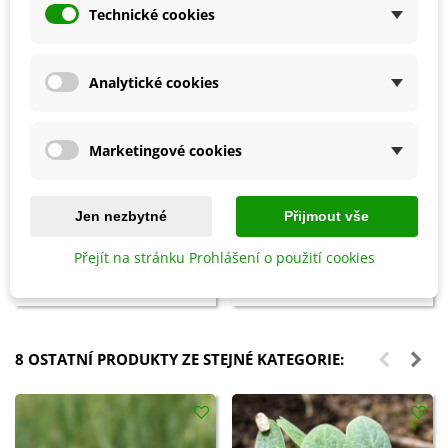
Technické cookies
Analytické cookies
Marketingové cookies
Přidat do košíku
Přidat do košíku
Jen nezbytné
Přijmout vše
Clonoplus - pro rozložení hub v
Slimex - Ochrana rostlin před
půdě - biostimulant - AgroBio
slimáky - 100 g
Přejít na stránku Prohlášení o použití cookies
Opava - 10 ml
121 Kč
47 Kč
173 Kč
67 Kč
8 OSTATNÍ PRODUKTY ZE STEJNÉ KATEGORIE: