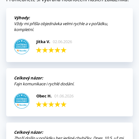
Výhody:
Vždy mi přišla objednávka velmi rychle a v pořádku,
kompletní.
Jitka V.
02.06.2026
Celkový názor:
Fajn komunikace i rychlé dodání.
Obec H.
01.06.2026
Celkový názor:
Zboží došlo v pořádku bez jediné chybičky. Dnes, 10.5. už mi