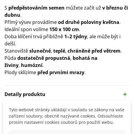
S
předpěstováním semen
můžete začít už
v březnu či
dubnu
.
Přímý výsev provádíme
od druhé poloviny května
.
Ideální spon volíme
150 x 100 cm
.
Doba klíčení trvá přibližně
1–2 týdny
, ale může být i
delší.
Stanoviště
slunečné
,
teplé
,
chráněné před větrem
.
Půda
dostatečně propustná
,
bohatá na
živiny
,
humózní
.
Plody sklízíme
před prvními mrazy
.
Detaily produktu
Tyto webové stránky ukládají v souladu se zákony na vaše
SOUVISEJÍCÍ PRODUKTY
zařízení soubory, obecně nazývané cookies. Odsouhlaste
prosím nastavení cookies souborů pro použití webu.
Sleva
Sleva