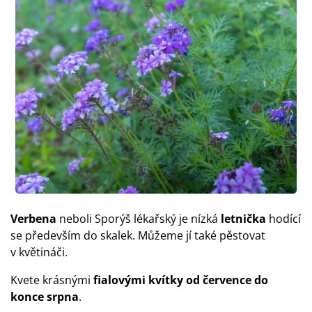
Verbena
neboli Sporýš lékařský je nízká
letnička
hodící
se především do skalek. Můžeme jí také pěstovat
v květináči.
Kvete krásnými
fialovými kvítky od července do
konce srpna
.