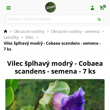
0
>
Okrasné rostliny
>
Okrasné rostliny - semena
>
Letničky
>
Vilec
>
Vilec šplhavý modrý - Cobaea scandens - semena -
7 ks
Vilec šplhavý modrý - Cobaea
scandens - semena - 7 ks