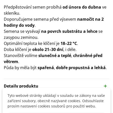
Předpěstování semen probíhá
od února do dubna
ve
skleníku.
Doporučujeme semena před výsevem
namočit na 2
hodiny do vody
.
Semena se vysévají
na povrch substrátu a lehce
se
zasypou zeminou.
Optimální teplota ke klíčení je
18–22 °C
.
Doba klíčení je
okolo 21–30 dní
, i déle.
Stanoviště volíme
slunečné a teplé
,
chráněné před
větrem
.
Půda by měla být
spařená
,
dobře propustná a lehká
.
Detaily produktu
Tyto webové stránky ukládají v souladu se zákony na vaše
SOUVISEJÍCÍ PRODUKTY
zařízení soubory, obecně nazývané cookies. Odsouhlaste
prosím nastavení cookies souborů pro použití webu.