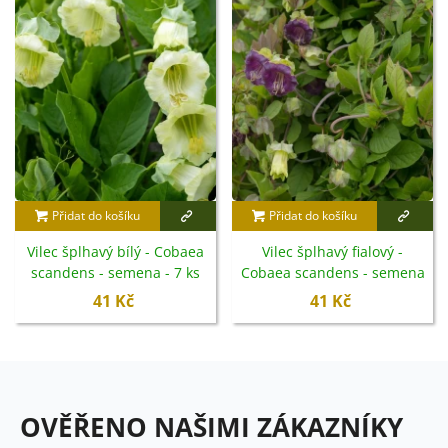
Přidat do košíku
Přidat do košíku
Vilec šplhavý bílý - Cobaea
Vilec šplhavý fialový -
scandens - semena - 7 ks
Cobaea scandens - semena
- 7 ks
41 Kč
41 Kč
OVĚŘENO NAŠIMI ZÁKAZNÍKY