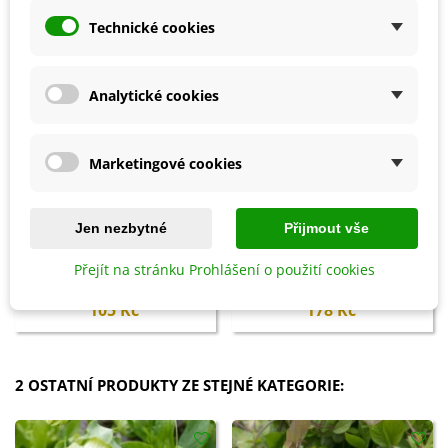
Technické cookies
Analytické cookies
Marketingové cookies
Jen nezbytné
Přijmout vše
Přidat do košíku
Přidat do košíku
Biochar Mini start - aktivní uhlí
Hoštické slepičince -
Přejít na stránku Prohlášení o použití cookies
k rostlinám - Devrakon - 300 ml
granulované - 2,5 kg
105 Kč
178 Kč
2 OSTATNÍ PRODUKTY ZE STEJNÉ KATEGORIE: