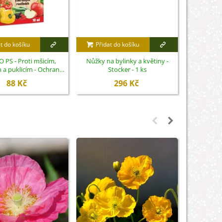
t do košíku
Přidat do košíku
Přidat
 PS - Proti mšicím,
Nůžky na bylinky a květiny -
Forestina
 a puklicím - Ochrana
Stocker - 1 ks
Proti žlout
rostlin - 10 ml
88 Kč
296 Kč