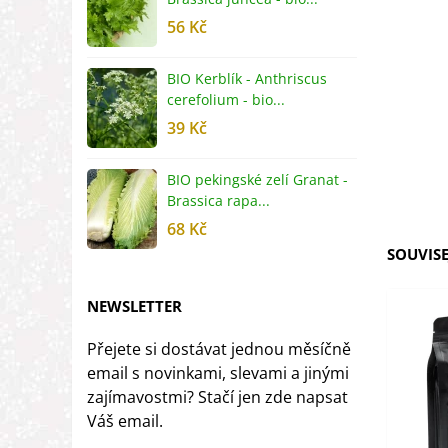
56 Kč
5
BIO Kerblík - Anthriscus
B
cerefolium - bio...
O
39 Kč
5
BIO pekingské zelí Granat -
B
Brassica rapa...
r
68 Kč
8
SOUVISE
NEWSLETTER
Přejete si dostávat jednou měsíčně
email s novinkami, slevami a jinými
zajímavostmi? Stačí jen zde napsat
Váš email.