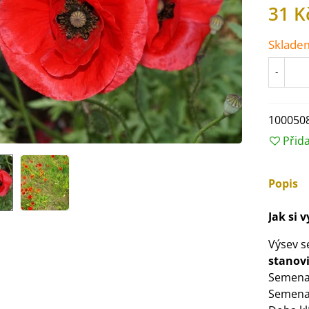
31 K
Sklade
-
100050
Přid
Popis
Jak si
IO Ředkev bílá Laurin -
aphanus sativus - bio...
Výsev 
4 Kč
stanovi
Semena 
Semena 
IO Mangold duhový - Beta
ulgaris - bio semena...