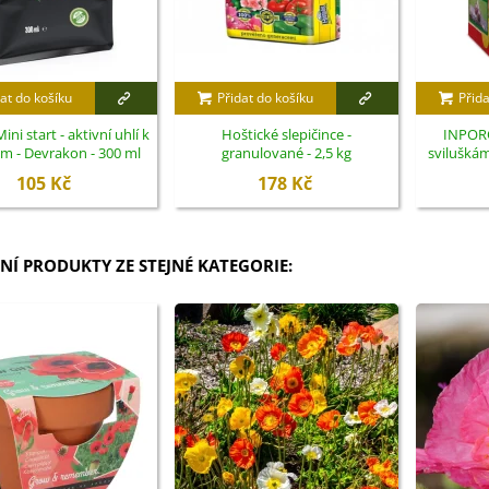
at do košíku
Přidat do košíku
Přida
ini start - aktivní uhlí k
Hoštické slepičince -
INPORO
ám - Devrakon - 300 ml
granulované - 2,5 kg
sviluškám
105 Kč
178 Kč
NÍ PRODUKTY ZE STEJNÉ KATEGORIE: