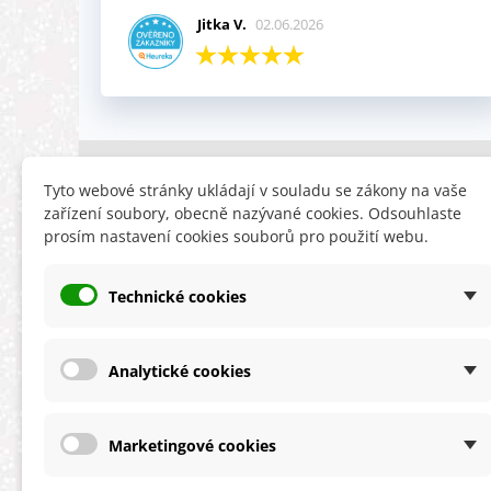
Jitka V.
02.06.2026
INFORMACE
HLEDÁTE
Tyto webové stránky ukládají v souladu se zákony na vaše
zařízení soubory, obecně nazývané cookies. Odsouhlaste
Obchodní podmínky
Slevy
prosím nastavení cookies souborů pro použití webu.
Reklamační řád
Novinky
Ochrana osobních údajů
Nyní doporuču
Technické cookies
Cookies
Mapa stránek
ÚKZÚZ info a odkazy
Analytické cookies
Marketingové cookies
★★★★★
4,9 celková spokojenost