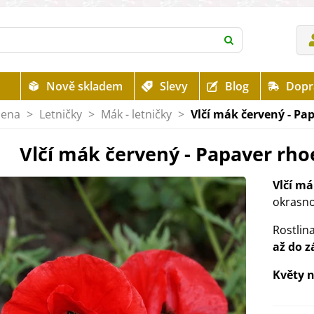
Nově skladem
Slevy
Blog
Dopr
mena
>
Letničky
>
Mák - letničky
>
Vlčí mák červený - Pa
Vlčí mák červený - Papaver rho
Vlčí m
okrasno
Rostlin
až do z
Květy n