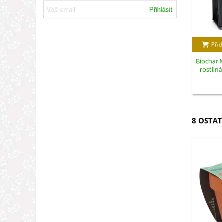
Přihlásit
Přid
Biochar M
rostlin
8 OSTAT