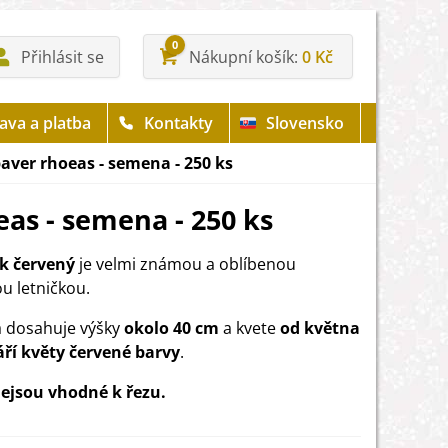
0
Přihlásit se
Nákupní košík
0 Kč
ava a platba
Kontakty
Slovensko
paver rhoeas - semena - 250 ks
eas - semena - 250 ks
ák červený
je velmi známou a oblíbenou
u letničkou.
a dosahuje výšky
okolo 40 cm
a kvete
od května
áří květy červené barvy
.
ejsou vhodné k řezu.