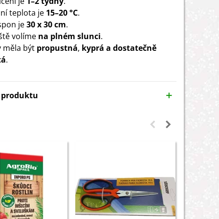
íčení je
1–2 týdny
.
ní teplota je
15–20 °C
.
 spon je
30 x 30 cm
.
ště volíme
na plném slunci
.
 měla být
propustná
,
kyprá a dostatečně
tá
.
y produktu