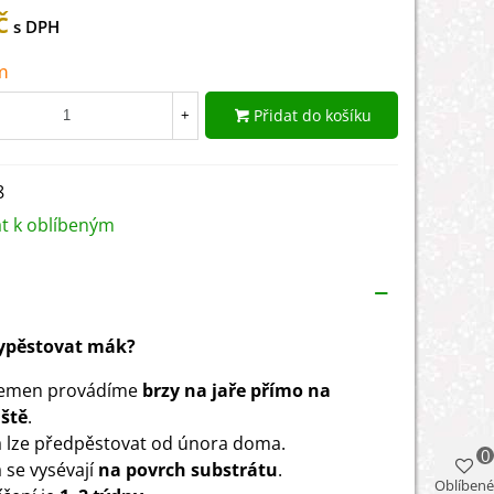
č
m
Přidat do košíku
+
8
at k oblíbeným
 vypěstovat mák?
semen provádíme
brzy na jaře přímo na
ště
.
lze předpěstovat od února doma.
0
se vysévají
na povrch substrátu
.
Oblíbené