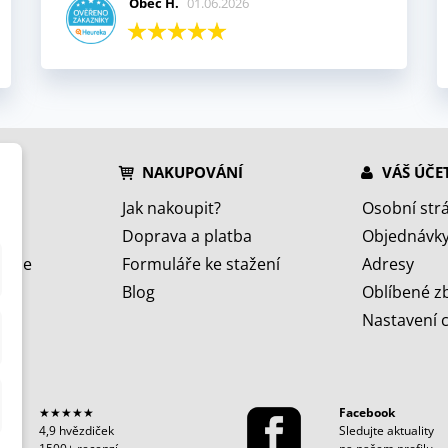
Obec H.
01.06.2026
NAKUPOVÁNÍ
VÁŠ ÚČE
Jak nakoupit?
Osobní str
Doprava a platba
Objednávk
jeme
Formuláře ke stažení
Adresy
Blog
Oblíbené z
Nastavení 
★★★★★
Facebook
4,9 hvězdiček
Sledujte aktuality