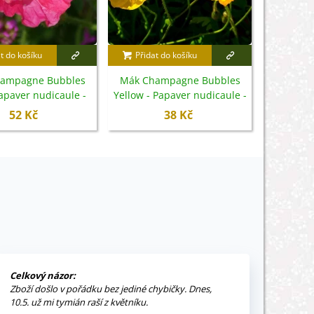
t do košíku
Přidat do košíku
Přidat
ampagne Bubbles
Mák Champagne Bubbles
Mexický
Papaver nudicaule -
Yellow - Papaver nudicaule -
mexicana
mena - 20 ks
semena - 20 ks
52 Kč
38 Kč
Celkový názor:
Zboží došlo v pořádku bez jediné chybičky. Dnes,
10.5. už mi tymián raší z květníku.