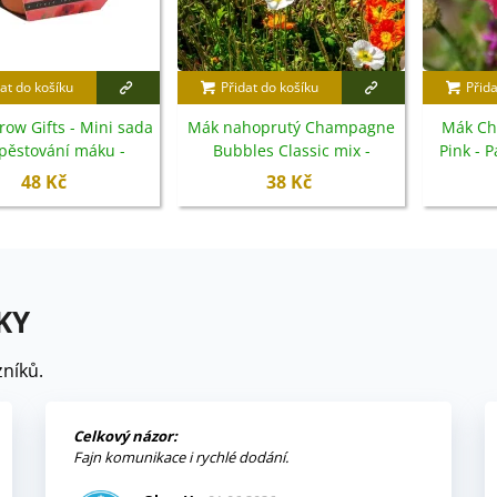
at do košíku
Přidat do košíku
Přida
row Gifts - Mini sada
Mák nahoprutý Champagne
Mák Ch
pěstování máku -
Bubbles Classic mix -
Pink - 
ik - pěstební sada -
Papaver nudicaule - semena
se
48 Kč
38 Kč
1 ks
- 20 ks
KY
níků.
Celkový názor:
Fajn komunikace i rychlé dodání.