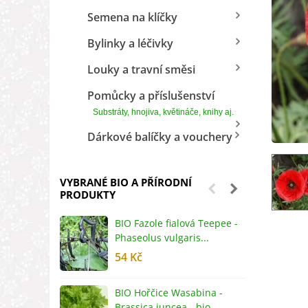
Semena na klíčky
Bylinky a léčivky
Louky a travní směsi
Pomůcky a příslušenství
Substráty, hnojiva, květináče, knihy aj.
Dárkové balíčky a vouchery
VYBRANÉ BIO A PŘÍRODNÍ
PRODUKTY
BIO Fazole fialová Teepee -
B
Phaseolus vulgaris...
R
54 Kč
5
BIO Hořčice Wasabina -
B
Brassica juncea - bio...
v