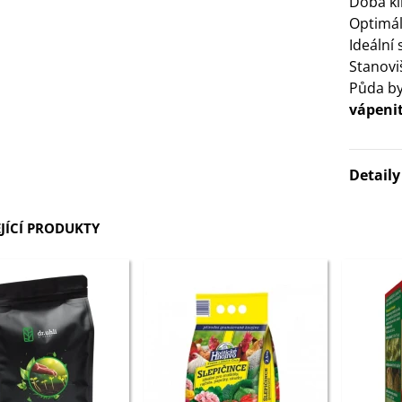
Doba kl
Optimál
3 Kč
Ideální
Stanovi
IO Bazalka pravá červená -
Půda by
cimum basilicum -...
vápeni
6 Kč
IO Stévie sladká - Stevia
Detail
ebaudiana - bio...
4 Kč
JÍCÍ PRODUKTY