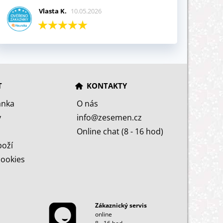
Vlasta K.
10.05.2026
T
KONTAKTY
ánka
O nás
y
info@zesemen.cz
Online chat (8 - 16 hod)
boží
cookies
Zákaznický servis
online