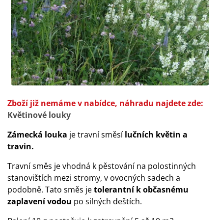
Zboží již nemáme v nabídce, náhradu najdete zde:
Květinové louky
Zámecká louka
je travní směsí
lučních květin a
travin.
Travní směs je vhodná k pěstování na polostinných
stanovištích mezi stromy, v ovocných sadech a
podobně. Tato směs je
tolerantní k občasnému
zaplavení vodou
po silných deštích.