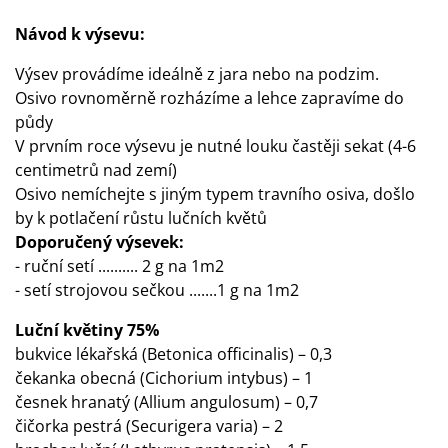
Návod k výsevu:
Výsev provádíme ideálně z jara nebo na podzim.
Osivo rovnoměrně rozházíme a lehce zapravíme do
půdy
V prvním roce výsevu je nutné louku častěji sekat (4-6
centimetrů nad zemí)
Osivo nemíchejte s jiným typem travního osiva, došlo
by k potlačení růstu lučních květů
Doporučený výsevek:
- ruční setí .......... 2 g na 1m2
- setí strojovou sečkou .......1 g na 1m2
Luční květiny 75%
bukvice lékařská (Betonica officinalis) – 0,3
čekanka obecná (Cichorium intybus) – 1
česnek hranatý (Allium angulosum) – 0,7
čičorka pestrá (Securigera varia) – 2