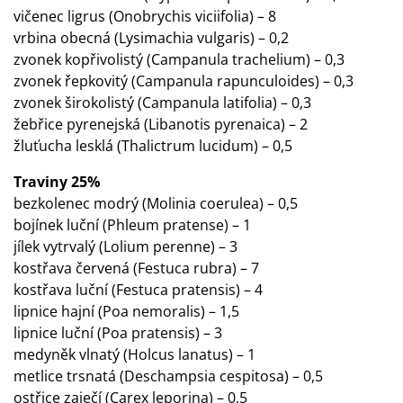
vičenec ligrus (Onobrychis viciifolia) – 8
vrbina obecná (Lysimachia vulgaris) – 0,2
zvonek kopřivolistý (Campanula trachelium) – 0,3
zvonek řepkovitý (Campanula rapunculoides) – 0,3
zvonek širokolistý (Campanula latifolia) – 0,3
žebřice pyrenejská (Libanotis pyrenaica) – 2
žluťucha lesklá (Thalictrum lucidum) – 0,5
Traviny 25%
bezkolenec modrý (Molinia coerulea) – 0,5
bojínek luční (Phleum pratense) – 1
jílek vytrvalý (Lolium perenne) – 3
kostřava červená (Festuca rubra) – 7
kostřava luční (Festuca pratensis) – 4
lipnice hajní (Poa nemoralis) – 1,5
lipnice luční (Poa pratensis) – 3
medyněk vlnatý (Holcus lanatus) – 1
metlice trsnatá (Deschampsia cespitosa) – 0,5
ostřice zaječí (Carex leporina) – 0,5