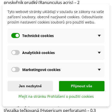
pryskyřník prudký (Ranunculus acris) – 2
rdesno hadí kořen (Bistorta officinalis) – 5
Tyto webové stránky ukládají v souladu se zákony na vaše
rozrazil dlouholistý (Veronica maritima) – 0,5
zařízení soubory, obecně nazývané cookies. Odsouhlaste
řebříček bertrám (Achillea ptarmica) – 1
prosím nastavení cookies souborů pro použití webu.
řebříček obecný (Achillea millefolium) – 1,2
silenka dvoudomá (Silene dioica) – 2
Technické cookies
silenka nadmutá (Silene vulgaris) – 2,5
sléz pižmový (Malva moschata) – 0,2
sléz velkokvětý (Malva alcea) – 0,2
Analytické cookies
starček přímětník (Senecio jacobaea) – 0,3
starček vodní (Senecio aquaticus) – 0,2
svízel bílý (Galium album) – 2
Marketingové cookies
svízel syřišťový (Galium verum) – 2
svízel Wirtgenův (Galium wirtgenii) – 0,5
škarda dvouletá (Crepis biennis) – 0,5
Jen nezbytné
Přijmout vše
štírovník bažinný (Lotus uliginosus) – 0,5
Přejít na stránku Prohlášení o použití cookies
štírovník růžkatý (Lotus corniculatus) – 1,5
šťovík kyselý (Rumex acetosa) – 1
třezalka tečkovaná (Hypericum perforatum) – 0,3