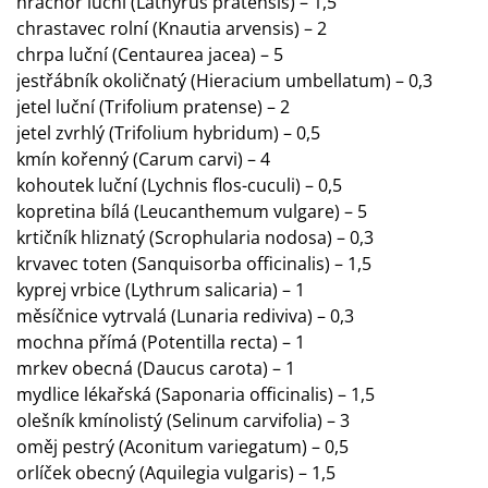
hrachor luční (Lathyrus pratensis) – 1,5
chrastavec rolní (Knautia arvensis) – 2
chrpa luční (Centaurea jacea) – 5
jestřábník okoličnatý (Hieracium umbellatum) – 0,3
jetel luční (Trifolium pratense) – 2
jetel zvrhlý (Trifolium hybridum) – 0,5
kmín kořenný (Carum carvi) – 4
kohoutek luční (Lychnis flos-cuculi) – 0,5
kopretina bílá (Leucanthemum vulgare) – 5
krtičník hliznatý (Scrophularia nodosa) – 0,3
krvavec toten (Sanquisorba officinalis) – 1,5
kyprej vrbice (Lythrum salicaria) – 1
měsíčnice vytrvalá (Lunaria rediviva) – 0,3
mochna přímá (Potentilla recta) – 1
mrkev obecná (Daucus carota) – 1
mydlice lékařská (Saponaria officinalis) – 1,5
olešník kmínolistý (Selinum carvifolia) – 3
oměj pestrý (Aconitum variegatum) – 0,5
orlíček obecný (Aquilegia vulgaris) – 1,5