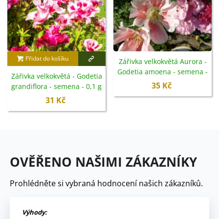
Přidat do košíku
Zářivka velkokvětá Aurora -
Godetia amoena - semena -
Zářivka velkokvětá - Godetia
0,1 g
35 Kč
grandiflora - semena - 0,1 g
31 Kč
OVĚŘENO NAŠIMI ZÁKAZNÍKY
Prohlédněte si vybraná hodnocení našich zákazníků.
Výhody: