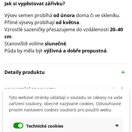
Jak si vypěstovat zářivku?
Výsev semen probíhá
od února
doma či ve skleníku.
Přímé výsevy probíhají
od května
.
Vzrostlé sazeničky přesazujeme do vzdálenosti
20–40
cm
.
Stanoviště volíme
slunečné
.
Půda by měla být
výživná a dobře propustná
.
Detaily produktu
SOUVISEJÍCÍ PRODUKTY
Tyto webové stránky ukládají v souladu se zákony na vaše
zařízení soubory, obecně nazývané cookies. Odsouhlaste
prosím nastavení cookies souborů pro použití webu.
Technické cookies