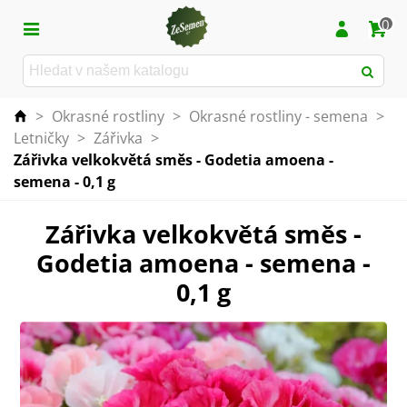
0
>
Okrasné rostliny
>
Okrasné rostliny - semena
>
Letničky
>
Zářivka
>
Zářivka velkokvětá směs - Godetia amoena -
semena - 0,1 g
Zářivka velkokvětá směs -
Godetia amoena - semena -
0,1 g