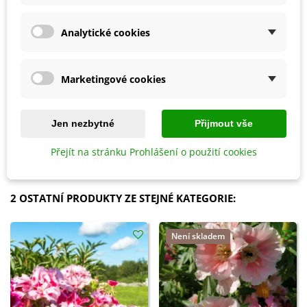
Analytické cookies
Marketingové cookies
Přidat do košíku
Přidat do košíku
Biochar Mini start - aktivní uhlí
Hoštické slepičince -
Jen nezbytné
Přijmout vše
k rostlinám - Devrakon - 300 ml
granulované - 2,5 kg
105 Kč
178 Kč
Přejít na stránku Prohlášení o použití cookies
2 OSTATNÍ PRODUKTY ZE STEJNÉ KATEGORIE:
Není skladem