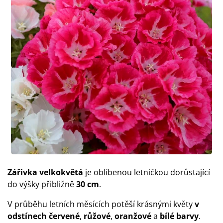
Zářivka velkokvětá
je oblíbenou letničkou dorůstající
do výšky přibližně
30 cm
.
V průběhu letních měsících potěší krásnými květy
v
odstínech červené
,
růžové
,
oranžové
a
bílé barvy
.