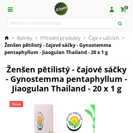
0
>
Bylinky
>
Přírodní produkty
>
Čaje v sáčcích
>
Ženšen pětilistý - čajové sáčky - Gynostemma
pentaphyllum - Jiaogulan Thailand - 20 x 1 g
Ženšen pětilistý - čajové sáčky
- Gynostemma pentaphyllum -
Jiaogulan Thailand - 20 x 1 g
Sleva