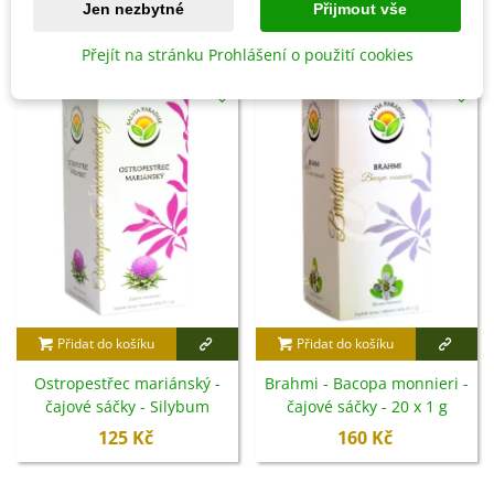
Jen nezbytné
Přijmout vše
7 OSTATNÍ PRODUKTY ZE STEJNÉ KATEGORIE:
Přejít na stránku Prohlášení o použití cookies
Přidat do košíku
Přidat do košíku
Ostropestřec mariánský -
Brahmi - Bacopa monnieri -
čajové sáčky - Silybum
čajové sáčky - 20 x 1 g
marianum - 20 x 3 g
125 Kč
160 Kč