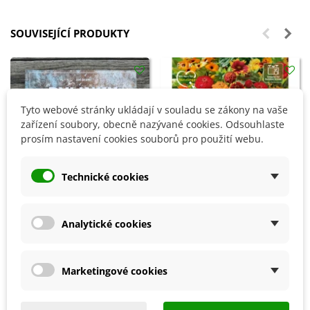
SOUVISEJÍCÍ PRODUKTY
Tyto webové stránky ukládají v souladu se zákony na vaše
zařízení soubory, obecně nazývané cookies. Odsouhlaste
prosím nastavení cookies souborů pro použití webu.
Technické cookies
Analytické cookies
Přidat do košíku
Přidat do košíku
Bylinky pro každého - kniha -
Květinová směs - Ohnivý večer -
1 ks
semena Kiepenkerl - 1 ks
Marketingové cookies
204 Kč
80 Kč