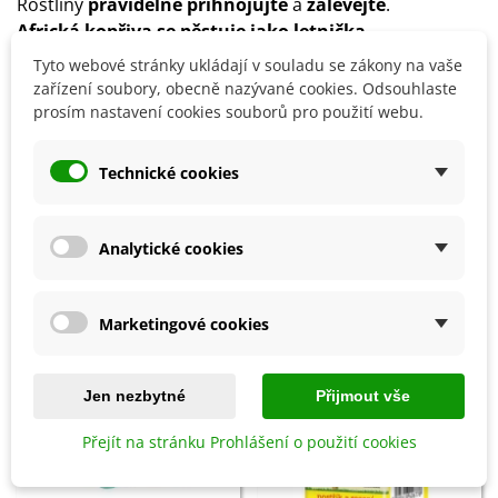
Rostliny
pravidelně přihnojujte
a
zalévejte
.
Africká kopřiva se pěstuje jako letnička
.
Je ale možné jí pěstovat celoročně doma nebo jako
Tyto webové stránky ukládají v souladu se zákony na vaše
přenosnou rostlinu.
zařízení soubory, obecně nazývané cookies. Odsouhlaste
prosím nastavení cookies souborů pro použití webu.
Detaily produktu
Technické cookies
SOUVISEJÍCÍ PRODUKTY
Analytické cookies
Marketingové cookies
Jen nezbytné
Přijmout vše
Přejít na stránku Prohlášení o použití cookies