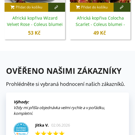
Přidat do košíku
Přidat do košíku
Africká kopřiva Wizard
Africká kopřiva Colocha
Velvet Rose - Coleus blumei
Scarlet - Coleus blumei -
- semena - 30 ks
semena - 30 ks
53 Kč
49 Kč
OVĚŘENO NAŠIMI ZÁKAZNÍKY
Prohlédněte si vybraná hodnocení našich zákazníků.
Výhody:
Vždy mi přišla objednávka velmi rychle a v pořádku,
kompletní.
Jitka V.
02.06.2026