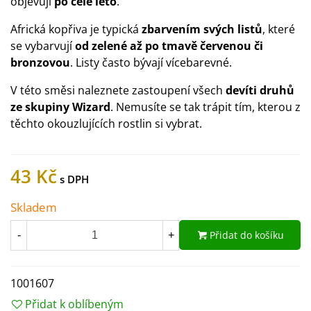
objevují
po celé léto
.
Africká kopřiva je typická
zbarvením svých listů
, které
se vybarvují
od zelené až po tmavě červenou či
bronzovou
. Listy často bývají vícebarevné.
V této směsi naleznete zastoupení všech
devíti druhů
ze skupiny Wizard
. Nemusíte se tak trápit tím, kterou z
těchto okouzlujících rostlin si vybrat.
43 Kč
Skladem
Přidat do košíku
-
+
1001607
Přidat k oblíbeným