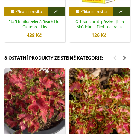
Přidat do košíku
Přidat do košíku
Ptačí budka zelená Beach Hut
Ochrana proti přezimujícím
Curacao - 1 ks
škůdcům - Ekol - ochrana
rostlin - 100 ml
438 Kč
126 Kč
8 OSTATNÍ PRODUKTY ZE STEJNÉ KATEGORIE: