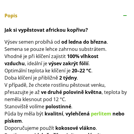
Popis
Jak si vypěstovat africkou kopřivu?
Výsev semen probíhá od
od ledna do března
.
Semena se pouze lehce zahrnou substrátem.
Vhodné je při klíčení zajistit
100% vlhkost
vzduchu
, ideální je
výsev zakrýt fólií
.
Optimální teplota ke klíčení je
20–22 °C
.
Doba klíčení je přibližně
2 týdny
.
V případě, že chcete rostlinu pěstovat venku,
přesazujte je až
ve druhé polovině května
, teplota by
neměla klesnout pod 12 °C.
Stanoviště volíme
polostinné
.
Půda by měla být
kvalitní
,
vylehčená
perlitem
nebo
pískem
.
Doporučujeme použít
kokosové vlákno
.