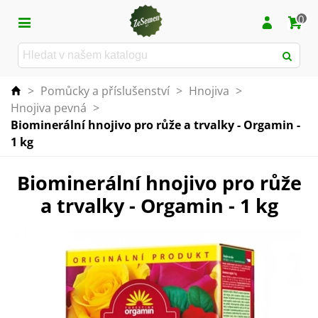
0
>
Pomůcky a příslušenství
>
Hnojiva
>
Hnojiva pevná
>
Biominerální hnojivo pro růže a trvalky - Orgamin -
1 kg
Biominerální hnojivo pro růže
a trvalky - Orgamin - 1 kg