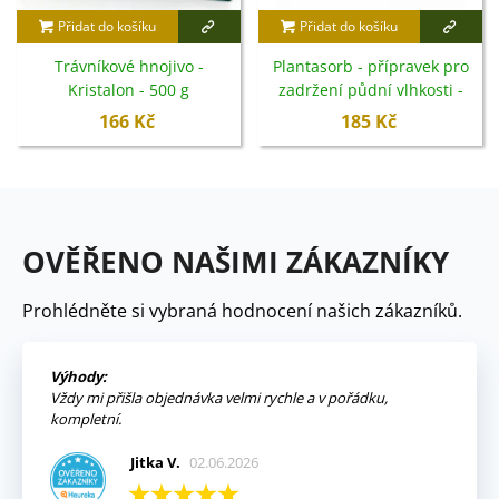
Přidat do košíku
Přidat do košíku
Trávníkové hnojivo -
Plantasorb - přípravek pro
Kristalon - 500 g
zadržení půdní vlhkosti -
Symbiom - 750 g
166 Kč
185 Kč
OVĚŘENO NAŠIMI ZÁKAZNÍKY
Prohlédněte si vybraná hodnocení našich zákazníků.
Výhody:
Vždy mi přišla objednávka velmi rychle a v pořádku,
kompletní.
Jitka V.
02.06.2026