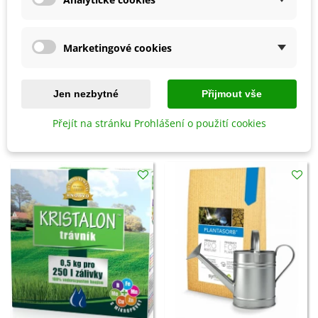
Přidat do košíku
Přidat do košíku
Marketingové cookies
Prořezávací pilka - 230 mm - 1
Sirná svíce - 25 cm - 1 ks
ks
482 Kč
161 Kč
Jen nezbytné
Přijmout vše
Přejít na stránku Prohlášení o použití cookies
8 OSTATNÍ PRODUKTY ZE STEJNÉ KATEGORIE: