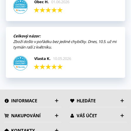
Obec H.
01.06.2026
Celkový názor:
Zboží došlo v pořádku bez jediné chybičky. Dnes, 10.5. už mi
tymián raší z květníku.
Vlasta K.
10.05.2026
INFORMACE
HLEDÁTE
NAKUPOVÁNÍ
VÁŠ ÚČET
KONTAKTY