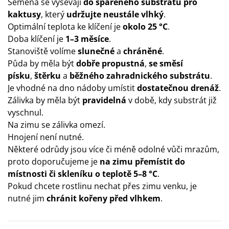
Semena se vysévají
do spařeného substrátu pro
kaktusy
, který
udržujte neustále vlhký
.
Optimální teplota ke klíčení je
okolo 25 °C
.
Doba klíčení je
1–3 měsíce
.
Stanoviště volíme
slunečné
a
chráněné
.
Půda by měla být
dobře propustná
,
se směsí
písku
,
štěrku
a
běžného zahradnického substrátu
.
Je vhodné na dno nádoby umístit
dostatečnou drenáž
.
Zálivka by měla být
pravidelná
v době, kdy substrát již
vyschnul.
Na zimu se zálivka omezí.
Hnojení není nutné.
Některé odrůdy jsou více či méně odolné vůči mrazům,
proto doporučujeme je
na zimu přemístit do
místnosti či skleníku o teplotě 5–8 °C
.
Pokud chcete rostlinu nechat přes zimu venku, je
nutné jim
chránit kořeny před vlhkem
.