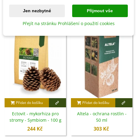
Jen nezbytné
Přijmout vše
8 OSTATNÍ PRODUKTY ZE STEJNÉ KATEGORIE:
Přejít na stránku Prohlášení o použití cookies
Přidat do košíku
Přidat do košíku
Ectovit - mykorhiza pro
Altela - ochrana rostlin -
stromy - Symbiom - 100 g
50 ml
244 Kč
303 Kč