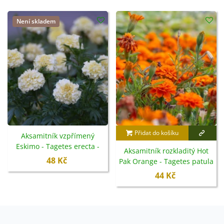
Není skladem
Přidat do košíku
Aksamitník vzpřímený
Eskimo - Tagetes erecta -
Aksamitník rozkladitý Hot
semena - 30 ks
48 Kč
Pak Orange - Tagetes patula
- semena - 30 ks
44 Kč