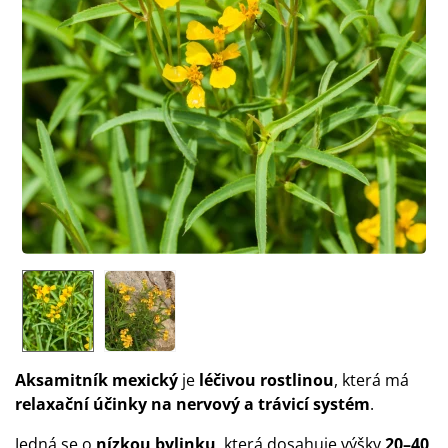
Aksamitník mexický
je
léčivou rostlinou
, která má
relaxační účinky na nervový a trávicí systém
.
Jedná se o
nízkou bylinku
, která dosahuje výšky
20–40