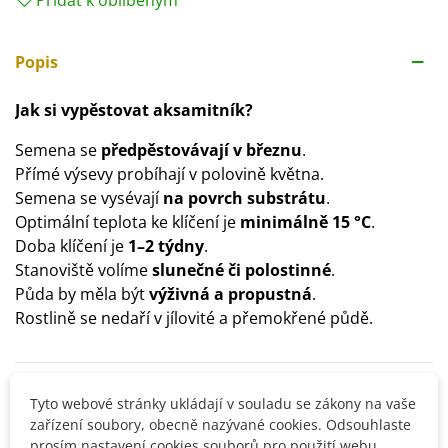
Popis
Jak si vypěstovat aksamitník?
Semena se
předpěstovávají v březnu
.
Přímé výsevy probíhají v polovině května.
Semena se vysévají
na povrch substrátu
.
Optimální teplota ke klíčení je
minimálně 15 °C
.
Doba klíčení je
1–2 týdny
.
Stanoviště volíme
slunečné či polostinné
.
Půda by měla být
výživná a propustná
.
Rostlině se nedaří v jílovité a přemokřené půdě.
Detaily produktu
Tyto webové stránky ukládají v souladu se zákony na vaše
zařízení soubory, obecně nazývané cookies. Odsouhlaste
prosím nastavení cookies souborů pro použití webu.