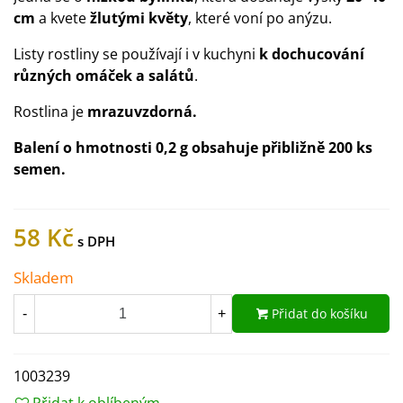
cm
a kvete
žlutými květy
, které voní po anýzu.
Listy rostliny se používají i v kuchyni
k dochucování
různých omáček a salátů
.
Rostlina je
mrazuvzdorná.
Balení o hmotnosti 0,2 g obsahuje přibližně 200 ks
semen.
58 Kč
Skladem
Přidat do košíku
-
+
1003239
Přidat k oblíbeným