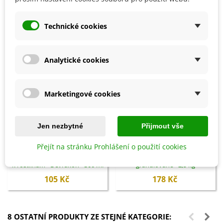
SOUVISEJÍCÍ PRODUKTY
Technické cookies
Analytické cookies
Marketingové cookies
Jen nezbytné
Přijmout vše
Přidat do košíku
Přidat do košíku
Přejít na stránku Prohlášení o použití cookies
Biochar Mini start - aktivní uhlí
Hoštické slepičince -
k rostlinám - Devrakon - 300 ml
granulované - 2,5 kg
105 Kč
178 Kč
8 OSTATNÍ PRODUKTY ZE STEJNÉ KATEGORIE: