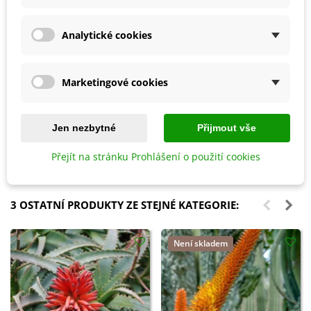
Analytické cookies
Marketingové cookies
Přidat do košíku
Přidat do košíku
Ptačí budka pro brhlíka Bajin -
Ectovit Bonsai - mykorhiza pro
Jen nezbytné
Přijmout vše
dřevěná - 1 ks
bonsaje - Symbiom - 100 g
587 Kč
235 Kč
Přejít na stránku Prohlášení o použití cookies
3 OSTATNÍ PRODUKTY ZE STEJNÉ KATEGORIE:
Není skladem