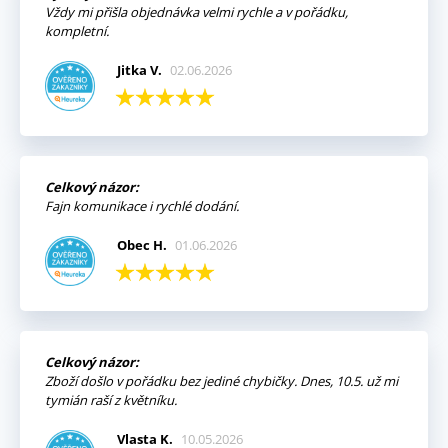
Vždy mi přišla objednávka velmi rychle a v pořádku,
kompletní.
Jitka V.
02.06.2026
Celkový názor:
Fajn komunikace i rychlé dodání.
Obec H.
01.06.2026
Celkový názor:
Zboží došlo v pořádku bez jediné chybičky. Dnes, 10.5. už mi
tymián raší z květníku.
Vlasta K.
10.05.2026