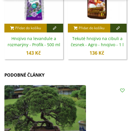
Přidat do košíku
Přidat do košíku
Hnojivo na levandule a
Tekuté hnojivo na cibuli a
rozmarýny - Profík - 500 ml
česnek - Agro - hnojivo - 1 l
143 Kč
136 Kč
PODOBNÉ ČLÁNKY