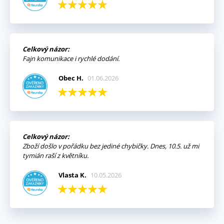
Celkový názor:
Fajn komunikace i rychlé dodání.
Obec H.
01.06.2026
Celkový názor:
Zboží došlo v pořádku bez jediné chybičky. Dnes, 10.5. už mi
tymián raší z květníku.
Vlasta K.
10.05.2026