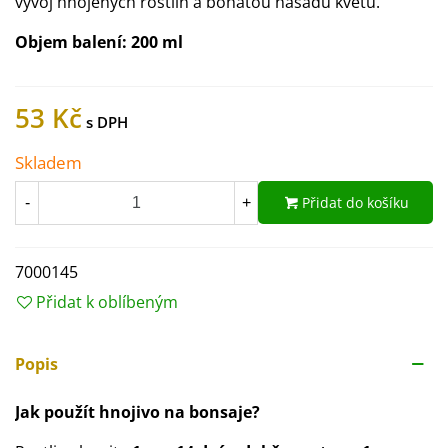
vývoj hnojených rostlin a bohatou násadu květů.
Objem balení: 200 ml
53 Kč
Skladem
Přidat do košíku
-
+
7000145
Přidat k oblíbeným
Popis
Jak použít hnojivo na bonsaje?