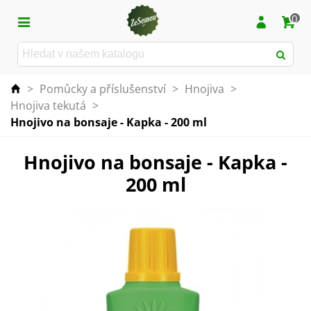
0
>
Pomůcky a příslušenství
>
Hnojiva
>
Hnojiva tekutá
>
Hnojivo na bonsaje - Kapka - 200 ml
Hnojivo na bonsaje - Kapka -
200 ml