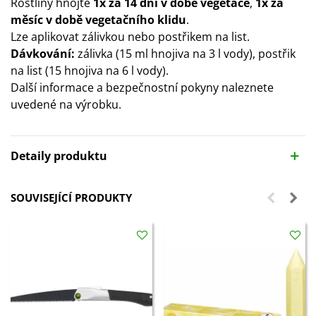
Rostliny hnojte
1x za 14 dní v době vegetace
,
1x za
měsíc v době vegetačního klidu
.
Lze aplikovat zálivkou nebo postřikem na list.
Dávkování:
zálivka (15 ml hnojiva na 3 l vody), postřik
na list (15 hnojiva na 6 l vody).
Další informace a bezpečnostní pokyny naleznete
uvedené na výrobku.
Detaily produktu
SOUVISEJÍCÍ PRODUKTY