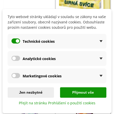
Tyto webové stránky ukládají v souladu se zákony na vaše
zařízení soubory, obecně nazývané cookies. Odsouhlaste
prosím nastavení cookies souborů pro použití webu.
Přidat do košíku
Přidat do košíku
Prořezávací pilka - 230 mm - 1
Sirná svíce - 25 cm - 1 ks
ks
Technické cookies
482 Kč
161 Kč
Analytické cookies
8 OSTATNÍ PRODUKTY ZE STEJNÉ KATEGORIE:
Marketingové cookies
Jen nezbytné
Přijmout vše
Přejít na stránku Prohlášení o použití cookies