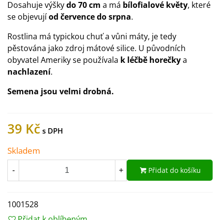
Dosahuje výšky
do 70 cm
a má
bílofialové květy
, které
se objevují
od července do srpna
.
Rostlina má typickou chuť a vůni máty, je tedy
pěstována jako zdroj mátové silice. U původních
obyvatel Ameriky se používala
k léčbě horečky
a
nachlazení
.
Semena jsou velmi drobná.
39 Kč
Skladem
Přidat do košíku
-
+
1001528
Přidat k oblíbeným