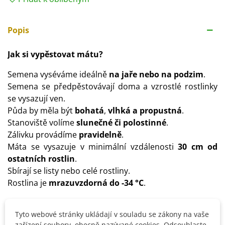
Popis
Jak si vypěstovat mátu?
Semena vyséváme ideálně
na jaře nebo na podzim
.
Semena se předpěstovávají doma a vzrostlé rostlinky
se vysazují ven.
Půda by měla být
bohatá
,
vlhká a propustná
.
Stanoviště volíme
slunečné či polostinné
.
Zálivku provádíme
pravidelně
.
Máta se vysazuje v minimální vzdálenosti
30 cm od
ostatních rostlin
.
Sbírají se listy nebo celé rostliny.
Rostlina je
mrazuvzdorná do -34 °C
.
Tyto webové stránky ukládají v souladu se zákony na vaše
Detaily produktu
zařízení soubory, obecně nazývané cookies. Odsouhlaste