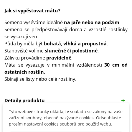
Jak si vypěstovat mátu?
Semena vyséváme ideálně
na jaře nebo na podzim
.
Semena se předpěstovávají doma a vzrostlé rostlinky
se vysazují ven.
Půda by měla být
bohatá
,
vlhká a propustná
.
Stanoviště volíme
slunečné či polostinné
.
Zálivku provádíme
pravidelně
.
Máta se vysazuje v minimální vzdálenosti
30 cm od
ostatních rostlin
.
Sbírají se listy nebo celé rostliny.
Detaily produktu
Tyto webové stránky ukládají v souladu se zákony na vaše
SOUVISEJÍCÍ PRODUKTY
zařízení soubory, obecně nazývané cookies. Odsouhlaste
prosím nastavení cookies souborů pro použití webu.