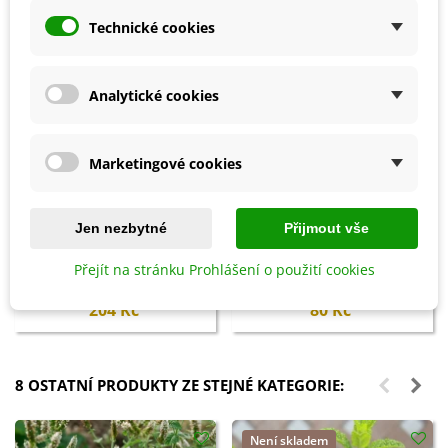
Technické cookies
Analytické cookies
Marketingové cookies
Jen nezbytné
Přijmout vše
Přidat do košíku
Přidat do košíku
Bylinky pro každého - kniha -
Květinová směs - Ohnivý večer -
Přejít na stránku Prohlášení o použití cookies
1 ks
semena Kiepenkerl - 1 ks
204 Kč
80 Kč
8 OSTATNÍ PRODUKTY ZE STEJNÉ KATEGORIE:
Není skladem