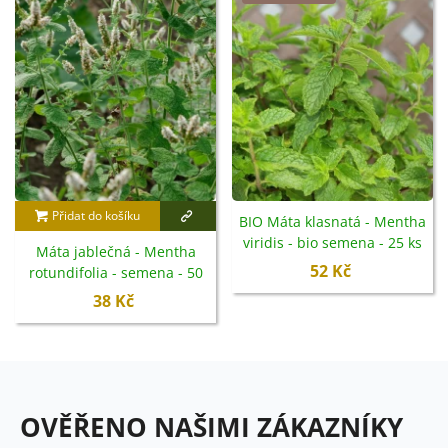
Přidat do košíku
BIO Máta klasnatá - Mentha
viridis - bio semena - 25 ks
Máta jablečná - Mentha
52 Kč
rotundifolia - semena - 50
ks
38 Kč
OVĚŘENO NAŠIMI ZÁKAZNÍKY